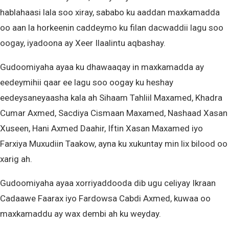
hablahaasi lala soo xiray, sababo ku aaddan maxkamadda
oo aan la horkeenin caddeymo ku filan dacwaddii lagu soo
oogay, iyadoona ay Xeer Ilaalintu aqbashay.
Gudoomiyaha ayaa ku dhawaaqay in maxkamadda ay
eedeymihii qaar ee lagu soo oogay ku heshay
eedeysaneyaasha kala ah Sihaam Tahliil Maxamed, Khadra
Cumar Axmed, Sacdiya Cismaan Maxamed, Nashaad Xasan
Xuseen, Hani Axmed Daahir, Iftin Xasan Maxamed iyo
Farxiya Muxudiin Taakow, ayna ku xukuntay min lix bilood oo
xarig ah.
Gudoomiyaha ayaa xorriyaddooda dib ugu celiyay Ikraan
Cadaawe Faarax iyo Fardowsa Cabdi Axmed, kuwaa oo
maxkamaddu ay wax dembi ah ku weyday.