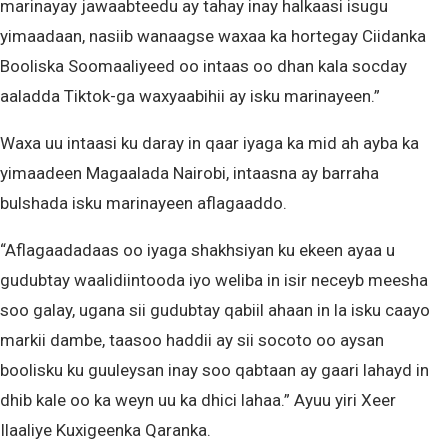
marinayay jawaabteedu ay tahay inay halkaasi isugu
yimaadaan, nasiib wanaagse waxaa ka hortegay Ciidanka
Booliska Soomaaliyeed oo intaas oo dhan kala socday
aaladda Tiktok-ga waxyaabihii ay isku marinayeen.”
Waxa uu intaasi ku daray in qaar iyaga ka mid ah ayba ka
yimaadeen Magaalada Nairobi, intaasna ay barraha
bulshada isku marinayeen aflagaaddo.
“Aflagaadadaas oo iyaga shakhsiyan ku ekeen ayaa u
gudubtay waalidiintooda iyo weliba in isir neceyb meesha
soo galay, ugana sii gudubtay qabiil ahaan in la isku caayo
markii dambe, taasoo haddii ay sii socoto oo aysan
boolisku ku guuleysan inay soo qabtaan ay gaari lahayd in
dhib kale oo ka weyn uu ka dhici lahaa.” Ayuu yiri Xeer
Ilaaliye Kuxigeenka Qaranka.