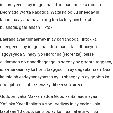
iclaamiyeen in ay isugu iman doonaan meel ka mid ah
Degmada Warta Nabadda. Waxa kaloo uu sheegay in
labaduba ay saamayn xoog leh ku leeyihiin barraha
bulshada, gaar ahaan Tiktok.
Baaraha ayaa tilmaamay in ay barrahooda Tiktok ka
sheegeen inay isugu iman doonaan inta u dhaxeyso
Isgoysyada Siinaay iyo Filaronsa (Florenza), balse
ciidamada oo dhaqdhaqaaqa la socday ay goobta taggeen,
isla-markaan ay ka hor istaaggeen in ay dagaalamaan. Qaar
ka mid ah eedeysaneyaasha ayuu sheegay in ay goobta ka
soo qabteen, intii kalena ay dib ka soo xireen.
Gudoomiyaha Maxkamadda Gobolka Banaadir ayaa
Xafiiska Xeer Ilaalinta u soo jeediyay in ay eedda kala
laabtaan 10 eedeysane, oo ay ku jiraan afartii wiil ee