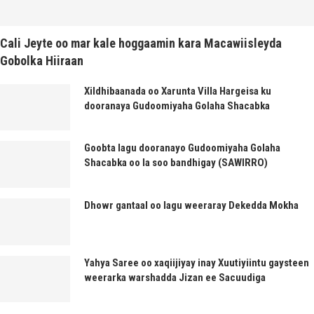
Cali Jeyte oo mar kale hoggaamin kara Macawiisleyda
Gobolka Hiiraan
Xildhibaanada oo Xarunta Villa Hargeisa ku
dooranaya Gudoomiyaha Golaha Shacabka
Goobta lagu dooranayo Gudoomiyaha Golaha
Shacabka oo la soo bandhigay (SAWIRRO)
Dhowr gantaal oo lagu weeraray Dekedda Mokha
Yahya Saree oo xaqiijiyay inay Xuutiyiintu gaysteen
weerarka warshadda Jizan ee Sacuudiga