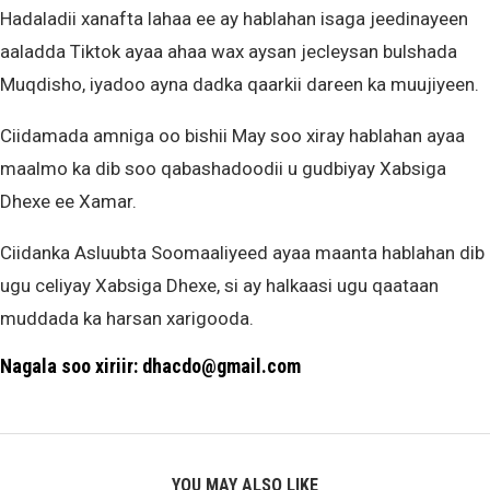
Hadaladii xanafta lahaa ee ay hablahan isaga jeedinayeen
aaladda Tiktok ayaa ahaa wax aysan jecleysan bulshada
Muqdisho, iyadoo ayna dadka qaarkii dareen ka muujiyeen.
Ciidamada amniga oo bishii May soo xiray hablahan ayaa
maalmo ka dib soo qabashadoodii u gudbiyay Xabsiga
Dhexe ee Xamar.
Ciidanka Asluubta Soomaaliyeed ayaa maanta hablahan dib
ugu celiyay Xabsiga Dhexe, si ay halkaasi ugu qaataan
muddada ka harsan xarigooda.
Nagala soo xiriir: dhacdo@gmail.com
YOU MAY ALSO LIKE