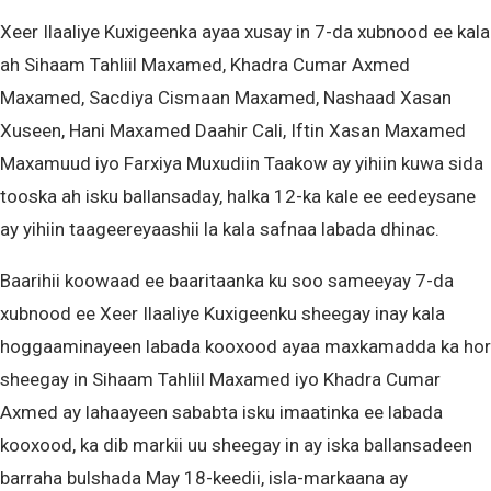
Xeer Ilaaliye Kuxigeenka ayaa xusay in 7-da xubnood ee kala
ah Sihaam Tahliil Maxamed, Khadra Cumar Axmed
Maxamed, Sacdiya Cismaan Maxamed, Nashaad Xasan
Xuseen, Hani Maxamed Daahir Cali, Iftin Xasan Maxamed
Maxamuud iyo Farxiya Muxudiin Taakow ay yihiin kuwa sida
tooska ah isku ballansaday, halka 12-ka kale ee eedeysane
ay yihiin taageereyaashii la kala safnaa labada dhinac.
Baarihii koowaad ee baaritaanka ku soo sameeyay 7-da
xubnood ee Xeer Ilaaliye Kuxigeenku sheegay inay kala
hoggaaminayeen labada kooxood ayaa maxkamadda ka hor
sheegay in Sihaam Tahliil Maxamed iyo Khadra Cumar
Axmed ay lahaayeen sababta isku imaatinka ee labada
kooxood, ka dib markii uu sheegay in ay iska ballansadeen
barraha bulshada May 18-keedii, isla-markaana ay