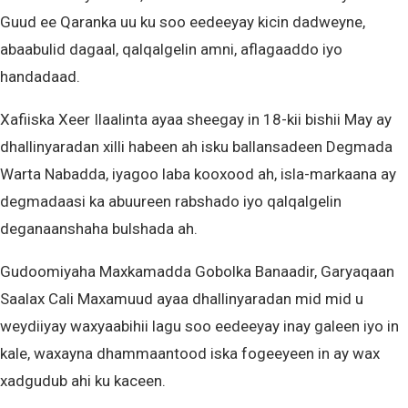
Guud ee Qaranka uu ku soo eedeeyay kicin dadweyne,
abaabulid dagaal, qalqalgelin amni, aflagaaddo iyo
handadaad.
Xafiiska Xeer Ilaalinta ayaa sheegay in 18-kii bishii May ay
dhallinyaradan xilli habeen ah isku ballansadeen Degmada
Warta Nabadda, iyagoo laba kooxood ah, isla-markaana ay
degmadaasi ka abuureen rabshado iyo qalqalgelin
deganaanshaha bulshada ah.
Gudoomiyaha Maxkamadda Gobolka Banaadir, Garyaqaan
Saalax Cali Maxamuud ayaa dhallinyaradan mid mid u
weydiiyay waxyaabihii lagu soo eedeeyay inay galeen iyo in
kale, waxayna dhammaantood iska fogeeyeen in ay wax
xadgudub ahi ku kaceen.