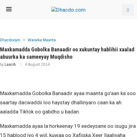
Dhacdooyin
Wararka Maanta
Maxkamadda Gobolka Banaadir oo xukuntay hablihii xaalad
abuurka ka sameeyay Muqdisho
by
Laacib
4 August 2024
Maxkamadda Gobolka Banaadir ayaa maanta go’aan ka soo
saartay dacwaddii loo haystay dhallinyaro caan ka ah
aaladda Tiktok oo gabdho u badan.
Maxkamadda ayaa la horkeenay 19 eedeysane oo isugu jira
15 hablood iyo 4 wiil, kuwaa oo Xafiiska Xeer Ilaaliyaha