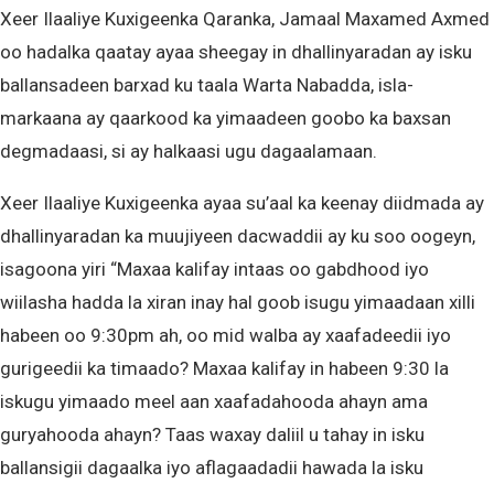
Xeer Ilaaliye Kuxigeenka Qaranka, Jamaal Maxamed Axmed
oo hadalka qaatay ayaa sheegay in dhallinyaradan ay isku
ballansadeen barxad ku taala Warta Nabadda, isla-
markaana ay qaarkood ka yimaadeen goobo ka baxsan
degmadaasi, si ay halkaasi ugu dagaalamaan.
Xeer Ilaaliye Kuxigeenka ayaa su’aal ka keenay diidmada ay
dhallinyaradan ka muujiyeen dacwaddii ay ku soo oogeyn,
isagoona yiri “Maxaa kalifay intaas oo gabdhood iyo
wiilasha hadda la xiran inay hal goob isugu yimaadaan xilli
habeen oo 9:30pm ah, oo mid walba ay xaafadeedii iyo
gurigeedii ka timaado? Maxaa kalifay in habeen 9:30 la
iskugu yimaado meel aan xaafadahooda ahayn ama
guryahooda ahayn? Taas waxay daliil u tahay in isku
ballansigii dagaalka iyo aflagaadadii hawada la isku