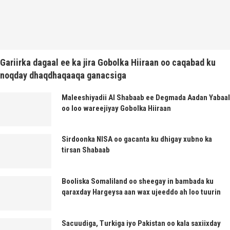
Gariirka dagaal ee ka jira Gobolka Hiiraan oo caqabad ku
noqday dhaqdhaqaaqa ganacsiga
Maleeshiyadii Al Shabaab ee Degmada Aadan Yabaal
oo loo wareejiyay Gobolka Hiiraan
Sirdoonka NISA oo gacanta ku dhigay xubno ka
tirsan Shabaab
Booliska Somaliland oo sheegay in bambada ku
qaraxday Hargeysa aan wax ujeeddo ah loo tuurin
Sacuudiga, Turkiga iyo Pakistan oo kala saxiixday