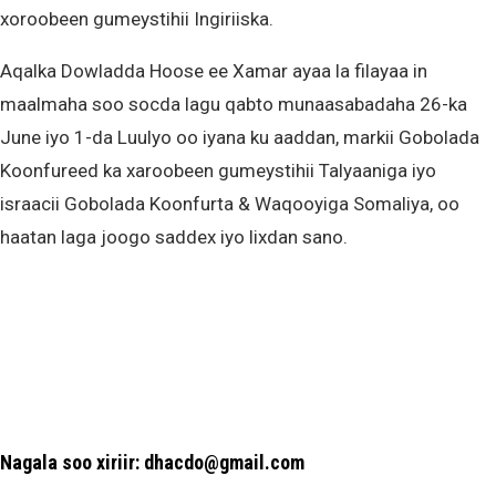
xoroobeen gumeystihii Ingiriiska.
Aqalka Dowladda Hoose ee Xamar ayaa la filayaa in
maalmaha soo socda lagu qabto munaasabadaha 26-ka
June iyo 1-da Luulyo oo iyana ku aaddan, markii Gobolada
Koonfureed ka xaroobeen gumeystihii Talyaaniga iyo
israacii Gobolada Koonfurta & Waqooyiga Somaliya, oo
haatan laga joogo saddex iyo lixdan sano.
Nagala soo xiriir: dhacdo@gmail.com