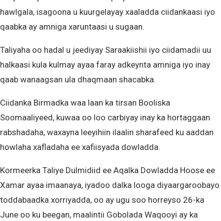
hawlgala, isagoona u kuurgelayay xaaladda ciidankaasi iyo
qaabka ay amniga xaruntaasi u sugaan.
Taliyaha oo hadal u jeediyay Saraakiishii iyo ciidamadii uu
halkaasi kula kulmay ayaa faray adkeynta amniga iyo inay
qaab wanaagsan ula dhaqmaan shacabka.
Ciidanka Birmadka waa laan ka tirsan Booliska
Soomaaliyeed, kuwaa oo loo carbiyay inay ka hortaggaan
rabshadaha, waxayna leeyihiin ilaalin sharafeed ku aaddan
howlaha xafladaha ee xafiisyada dowladda.
Kormeerka Taliye Dulmidiid ee Aqalka Dowladda Hoose ee
Xamar ayaa imaanaya, iyadoo dalka looga diyaargaroobayo
toddabaadka xorriyadda, oo ay ugu soo horreyso 26-ka
June oo ku beegan, maalintii Gobolada Waqooyi ay ka