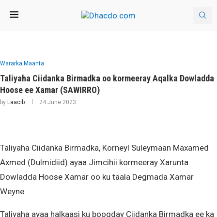
Wararka Maanta
Taliyaha Ciidanka Birmadka oo kormeeray Aqalka Dowladda
Hoose ee Xamar (SAWIRRO)
by
Laacib
24 June 2023
Taliyaha Ciidanka Birmadka, Korneyl Suleymaan Maxamed
Axmed (Dulmidiid) ayaa Jimcihii kormeeray Xarunta
Dowladda Hoose Xamar oo ku taala Degmada Xamar
Weyne.
Taliyaha ayaa halkaasi ku booqday Ciidanka Birmadka ee ka