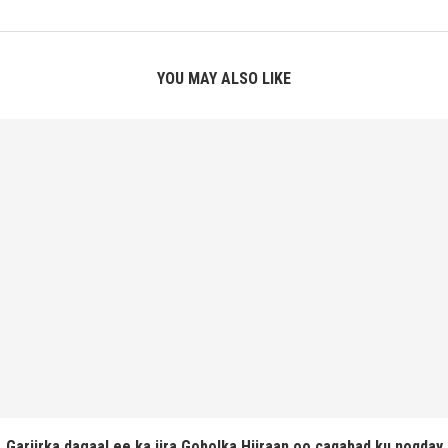
YOU MAY ALSO LIKE
Gariirka dagaal ee ka jira Gobolka Hiiraan oo caqabad ku noqday