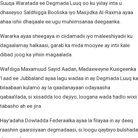
Suuqa Waratada ee Degmada Luuq oo ku yiilay inta u
dhaxeyso Saldhigga Booliska iyo Masjidka Al-Raxma ayaa
ahaa ishii dhaqaale ee ugu muhiimsanaa deegaanka.
Wararka ayaa sheegaya in ciidamadii iyo maleeshiyadii ku
dagaalamay halkaasi, garab ka mida mooyee ay intii kale
dibad joog ka yihiin magaalada.
Wafdiga Maxamuud Sayid Aadan, Madaxweyne Kuxigeenka
1aad ee Jubbaland ayaa lagu wadaa in ay Degmada Luuq ka
bilaabaan kulamo ay la qaadanayaan odayaasha
qabaa’ilada, si xiisadda loo dejiyo, loogana wada hadlo wixii
tabasho ah ee jira.
Hay’adaha Dowladda Federaalka ayaa la filayaa in ay deeq
raashiin gaarsiiyaan degmadaasi, si loogu qaybiyo bulshada