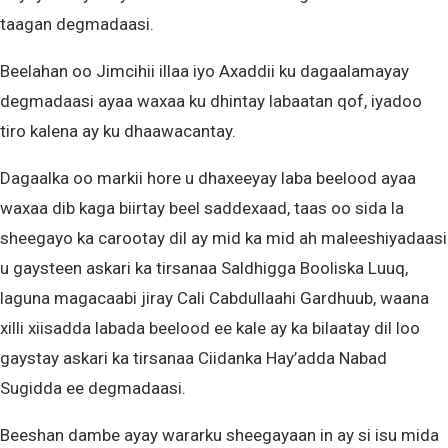
taagan degmadaasi.
Beelahan oo Jimcihii illaa iyo Axaddii ku dagaalamayay
degmadaasi ayaa waxaa ku dhintay labaatan qof, iyadoo
tiro kalena ay ku dhaawacantay.
Dagaalka oo markii hore u dhaxeeyay laba beelood ayaa
waxaa dib kaga biirtay beel saddexaad, taas oo sida la
sheegayo ka carootay dil ay mid ka mid ah maleeshiyadaasi
u gaysteen askari ka tirsanaa Saldhigga Booliska Luuq,
laguna magacaabi jiray Cali Cabdullaahi Gardhuub, waana
xilli xiisadda labada beelood ee kale ay ka bilaatay dil loo
gaystay askari ka tirsanaa Ciidanka Hay’adda Nabad
Sugidda ee degmadaasi.
Beeshan dambe ayay wararku sheegayaan in ay si isu mida