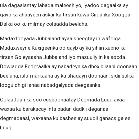
ula dagaalantay labada maleeshiyo, iyadoo dagaalka ay
qayb ka ahaayeen askar ka tirsan kuwa Ciidanka Xoogga
Dalka oo ku milmay colaadda beelaha.
Madaxtooyada Jubbaland ayaa sheegtay in wafdiga
Madaxweyne Kuxigeenka oo qayb ay ka yihiin xubno ka
tirsan Goleyaasha Jubbaland iyo masuuliyiin ka socda
Dowladda Federaalka ay nabadeyn ka dhex bilaabi doonaan
beelaha, isla-markaana ay ka shaqayn doonaan, sidii salka
loogu dhigi lahaa nabadgelyada deegaanka.
Colaaddan ka soo cusboonaatay Degmada Luuq ayaa
waxaa ku barakacay inta badan dadkii deganaa
degmadaasi, waxaana ku basbeelay suuqii ganacsiga ee
Luuq.