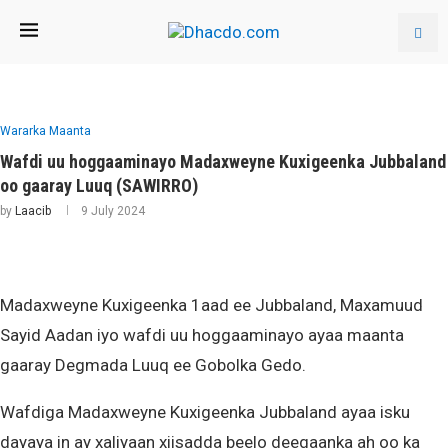
Wararka Maanta
Wafdi uu hoggaaminayo Madaxweyne Kuxigeenka Jubbaland
oo gaaray Luuq (SAWIRRO)
by
Laacib
9 July 2024
Madaxweyne Kuxigeenka 1aad ee Jubbaland, Maxamuud
Sayid Aadan iyo wafdi uu hoggaaminayo ayaa maanta
gaaray Degmada Luuq ee Gobolka Gedo.
Wafdiga Madaxweyne Kuxigeenka Jubbaland ayaa isku
dayaya in ay xaliyaan xiisadda beelo deegaanka ah oo ka