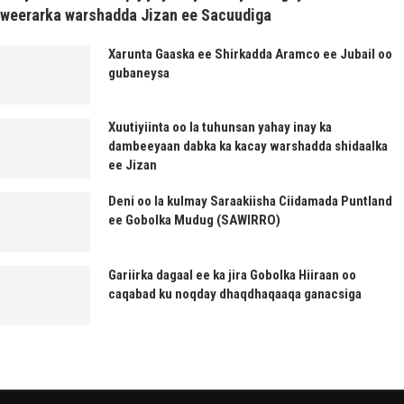
weerarka warshadda Jizan ee Sacuudiga
Xarunta Gaaska ee Shirkadda Aramco ee Jubail oo
gubaneysa
Xuutiyiinta oo la tuhunsan yahay inay ka
dambeeyaan dabka ka kacay warshadda shidaalka
ee Jizan
Deni oo la kulmay Saraakiisha Ciidamada Puntland
ee Gobolka Mudug (SAWIRRO)
Gariirka dagaal ee ka jira Gobolka Hiiraan oo
caqabad ku noqday dhaqdhaqaaqa ganacsiga