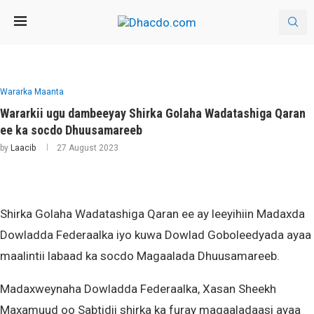
Wararka Maanta
Wararkii ugu dambeeyay Shirka Golaha Wadatashiga Qaran
ee ka socdo Dhuusamareeb
by
Laacib
27 August 2023
Shirka Golaha Wadatashiga Qaran ee ay leeyihiin Madaxda
Dowladda Federaalka iyo kuwa Dowlad Goboleedyada ayaa
maalintii labaad ka socdo Magaalada Dhuusamareeb.
Madaxweynaha Dowladda Federaalka, Xasan Sheekh
Maxamuud oo Sabtidii shirka ka furay magaaladaasi ayaa