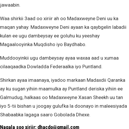
jawaabin.
Waa shirkii 3aad oo xiriir ah oo Madaxweyne Deni uu ka
maqan yahay. Madaxweyne Deni ayaan ka qaybgelin labadii
kulan ee ugu dambeysay ee goluhu ku yeeshay
Magaalooyinka Muqdisho iyo Baydhabo.
Muddooyinkii ugu dambeysay ayaa waxaa aad u xumaa
cilaaqaadka Dowladda Federaalka iyo Puntland.
Shirkan ayaa imaanaya, iyadoo markaan Madaxdii Qaranka
ay ku sugan yihiin maamulka ay Puntland deriska yihiin ee
Galmudug, halkaas oo Madaxweyne Xasan Sheekh uu tan
iyo 5-tii bishan u joogay gulufka la doonayo in maleesiyada
Shabaabka lagaga saaro Gobolada Dhexe.
Nagala soo xiriir: dhacdo@gmail.com