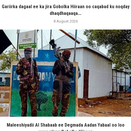
Gariirka dagaal ee ka jira Gobolka Hiiraan oo caqabad ku noqday
dhaqdhaqaaqa...
8 August 2026
Maleeshiyadii Al Shabaab ee Degmada Aadan Yabaal oo loo