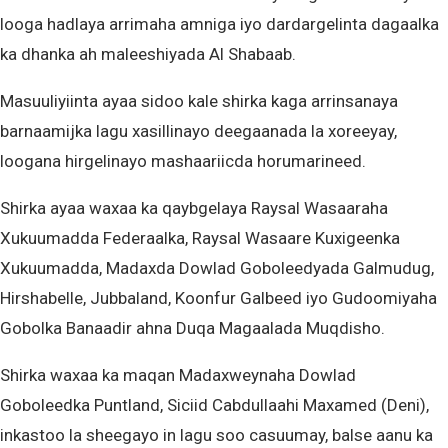
looga hadlaya arrimaha amniga iyo dardargelinta dagaalka
ka dhanka ah maleeshiyada Al Shabaab.
Masuuliyiinta ayaa sidoo kale shirka kaga arrinsanaya
barnaamijka lagu xasillinayo deegaanada la xoreeyay,
loogana hirgelinayo mashaariicda horumarineed.
Shirka ayaa waxaa ka qaybgelaya Raysal Wasaaraha
Xukuumadda Federaalka, Raysal Wasaare Kuxigeenka
Xukuumadda, Madaxda Dowlad Goboleedyada Galmudug,
Hirshabelle, Jubbaland, Koonfur Galbeed iyo Gudoomiyaha
Gobolka Banaadir ahna Duqa Magaalada Muqdisho.
Shirka waxaa ka maqan Madaxweynaha Dowlad
Goboleedka Puntland, Siciid Cabdullaahi Maxamed (Deni),
inkastoo la sheegayo in lagu soo casuumay, balse aanu ka