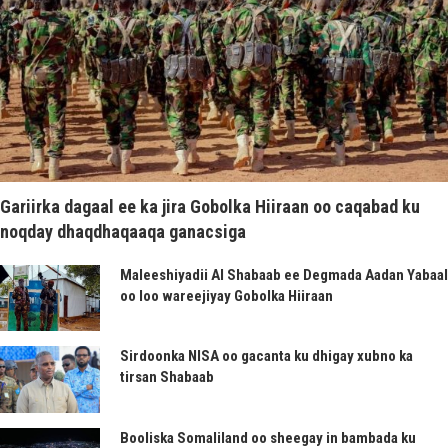
Gariirka dagaal ee ka jira Gobolka Hiiraan oo caqabad ku
noqday dhaqdhaqaaqa ganacsiga
Maleeshiyadii Al Shabaab ee Degmada Aadan Yabaal
oo loo wareejiyay Gobolka Hiiraan
Sirdoonka NISA oo gacanta ku dhigay xubno ka
tirsan Shabaab
Booliska Somaliland oo sheegay in bambada ku