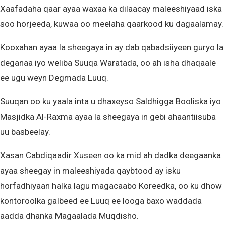
Xaafadaha qaar ayaa waxaa ka dilaacay maleeshiyaad iska
soo horjeeda, kuwaa oo meelaha qaarkood ku dagaalamay.
Kooxahan ayaa la sheegaya in ay dab qabadsiiyeen guryo la
deganaa iyo weliba Suuqa Waratada, oo ah isha dhaqaale
ee ugu weyn Degmada Luuq.
Suuqan oo ku yaala inta u dhaxeyso Saldhigga Booliska iyo
Masjidka Al-Raxma ayaa la sheegaya in gebi ahaantiisuba
uu basbeelay.
Xasan Cabdiqaadir Xuseen oo ka mid ah dadka deegaanka
ayaa sheegay in maleeshiyada qaybtood ay isku
horfadhiyaan halka lagu magacaabo Koreedka, oo ku dhow
kontoroolka galbeed ee Luuq ee looga baxo waddada
aadda dhanka Magaalada Muqdisho.