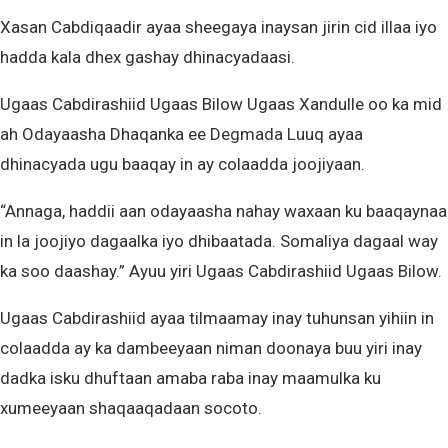
Xasan Cabdiqaadir ayaa sheegaya inaysan jirin cid illaa iyo
hadda kala dhex gashay dhinacyadaasi.
Ugaas Cabdirashiid Ugaas Bilow Ugaas Xandulle oo ka mid
ah Odayaasha Dhaqanka ee Degmada Luuq ayaa
dhinacyada ugu baaqay in ay colaadda joojiyaan.
“Annaga, haddii aan odayaasha nahay waxaan ku baaqaynaa
in la joojiyo dagaalka iyo dhibaatada. Somaliya dagaal way
ka soo daashay.” Ayuu yiri Ugaas Cabdirashiid Ugaas Bilow.
Ugaas Cabdirashiid ayaa tilmaamay inay tuhunsan yihiin in
colaadda ay ka dambeeyaan niman doonaya buu yiri inay
dadka isku dhuftaan amaba raba inay maamulka ku
xumeeyaan shaqaaqadaan socoto.