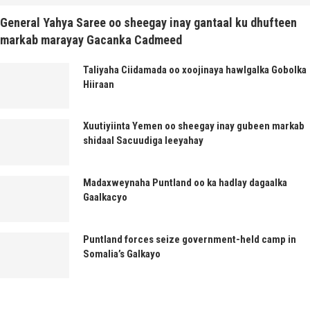
General Yahya Saree oo sheegay inay gantaal ku dhufteen
markab marayay Gacanka Cadmeed
Taliyaha Ciidamada oo xoojinaya hawlgalka Gobolka
Hiiraan
Xuutiyiinta Yemen oo sheegay inay gubeen markab
shidaal Sacuudiga leeyahay
Madaxweynaha Puntland oo ka hadlay dagaalka
Gaalkacyo
Puntland forces seize government-held camp in
Somalia’s Galkayo