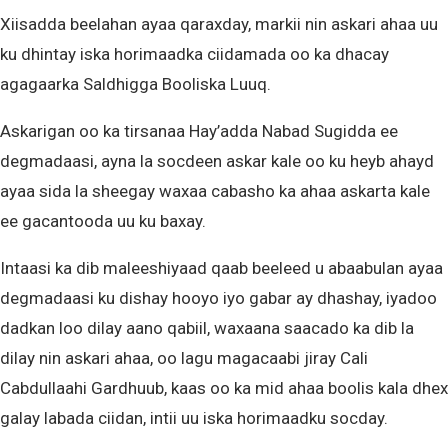
Xiisadda beelahan ayaa qaraxday, markii nin askari ahaa uu
ku dhintay iska horimaadka ciidamada oo ka dhacay
agagaarka Saldhigga Booliska Luuq.
Askarigan oo ka tirsanaa Hay’adda Nabad Sugidda ee
degmadaasi, ayna la socdeen askar kale oo ku heyb ahayd
ayaa sida la sheegay waxaa cabasho ka ahaa askarta kale
ee gacantooda uu ku baxay.
Intaasi ka dib maleeshiyaad qaab beeleed u abaabulan ayaa
degmadaasi ku dishay hooyo iyo gabar ay dhashay, iyadoo
dadkan loo dilay aano qabiil, waxaana saacado ka dib la
dilay nin askari ahaa, oo lagu magacaabi jiray Cali
Cabdullaahi Gardhuub, kaas oo ka mid ahaa boolis kala dhex
galay labada ciidan, intii uu iska horimaadku socday.