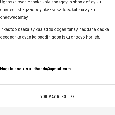
Ugaaska ayaa dhanka kale sheegay in shan qof ay ku
dhinteen shaqaaqooyinkaasi, saddex kalena ay ku
dhaawacantay.
Inkastoo saaka ay xaaladdu degan tahay, haddana dadka
deegaanka ayaa ka baqdin qaba isku dhacyo hor leh.
Nagala soo xiriir: dhacdo@gmail.com
YOU MAY ALSO LIKE