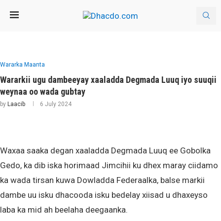
Wararka Maanta
Wararkii ugu dambeeyay xaaladda Degmada Luuq iyo suuqii
weynaa oo wada gubtay
by
Laacib
6 July 2024
Waxaa saaka degan xaaladda Degmada Luuq ee Gobolka
Gedo, ka dib iska horimaad Jimcihii ku dhex maray ciidamo
ka wada tirsan kuwa Dowladda Federaalka, balse markii
dambe uu isku dhacooda isku bedelay xiisad u dhaxeyso
laba ka mid ah beelaha deegaanka.