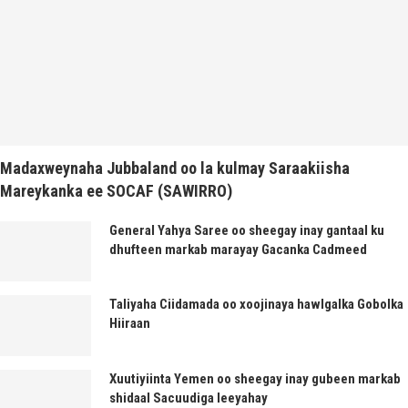
Madaxweynaha Jubbaland oo la kulmay Saraakiisha
Mareykanka ee SOCAF (SAWIRRO)
General Yahya Saree oo sheegay inay gantaal ku
dhufteen markab marayay Gacanka Cadmeed
Taliyaha Ciidamada oo xoojinaya hawlgalka Gobolka
Hiiraan
Xuutiyiinta Yemen oo sheegay inay gubeen markab
shidaal Sacuudiga leeyahay