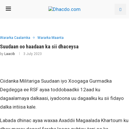
Wararka Caalamka
Wararka Maanta
Suudaan oo haadaan ka sii dhaceysa
by
Laacib
3 July 2023
Ciidanka Militariga Suudaan iyo Xoogaga Gurmadka
Degdegga ee RSF ayaa toddobaadkii 12aad ku
dagaalamaya dalkaasi, iyadoona uu dagaalku ku sii fidayo
dalka intiisa kale.
Labada dhinac ayaa waxaa Axaddii Magaalada Khartoum ku