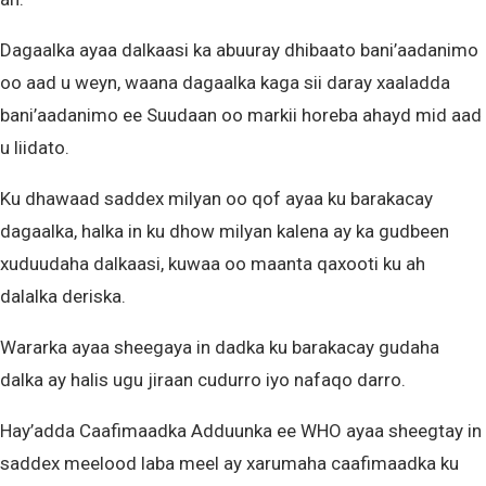
Dagaalka ayaa dalkaasi ka abuuray dhibaato bani’aadanimo
oo aad u weyn, waana dagaalka kaga sii daray xaaladda
bani’aadanimo ee Suudaan oo markii horeba ahayd mid aad
u liidato.
Ku dhawaad saddex milyan oo qof ayaa ku barakacay
dagaalka, halka in ku dhow milyan kalena ay ka gudbeen
xuduudaha dalkaasi, kuwaa oo maanta qaxooti ku ah
dalalka deriska.
Wararka ayaa sheegaya in dadka ku barakacay gudaha
dalka ay halis ugu jiraan cudurro iyo nafaqo darro.
Hay’adda Caafimaadka Adduunka ee WHO ayaa sheegtay in
saddex meelood laba meel ay xarumaha caafimaadka ku