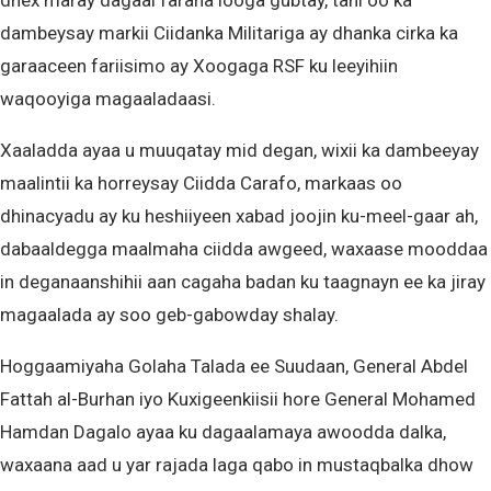
dhex maray dagaal faraha looga gubtay, tani oo ka
dambeysay markii Ciidanka Militariga ay dhanka cirka ka
garaaceen fariisimo ay Xoogaga RSF ku leeyihiin
waqooyiga magaaladaasi.
Xaaladda ayaa u muuqatay mid degan, wixii ka dambeeyay
maalintii ka horreysay Ciidda Carafo, markaas oo
dhinacyadu ay ku heshiiyeen xabad joojin ku-meel-gaar ah,
dabaaldegga maalmaha ciidda awgeed, waxaase mooddaa
in deganaanshihii aan cagaha badan ku taagnayn ee ka jiray
magaalada ay soo geb-gabowday shalay.
Hoggaamiyaha Golaha Talada ee Suudaan, General Abdel
Fattah al-Burhan iyo Kuxigeenkiisii hore General Mohamed
Hamdan Dagalo ayaa ku dagaalamaya awoodda dalka,
waxaana aad u yar rajada laga qabo in mustaqbalka dhow