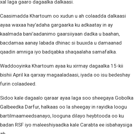
xal laga gaaro dagaalka dalkaasi.
Caasimadda Khartoum oo xudun u ah colaadda dalkaasi
ayaa waxaa hay’adaha gargaarka ku adkaatay in ay
kaalmada bani’aadanimo gaarsiiyaan dadka u baahan,
bacdamaa aanay labada dhinac si buuxda u damaanad
qaadin amniga iyo badqabka shaqaalaha samafalka.
Waddooyinka Khartoum ayaa ku xirmay dagaalka 15-kii
bishii April ka qarxay magaaladaasi, iyada oo isu bedeshay
furin colaadeed.
Sidoo kale dagaalo qaraar ayaa laga soo sheegaya Gobolka
Galbeedka Darfur, halkaas oo la sheegay in rayidka loogu
bartilmaameedsanayo, looguna dilayo heybtooda oo ku
badan RSF iyo maleeshiyaadka kale Carabta ee isbahaysiga
ah.