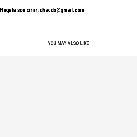
Nagala soo xiriir: dhacdo@gmail.com
YOU MAY ALSO LIKE