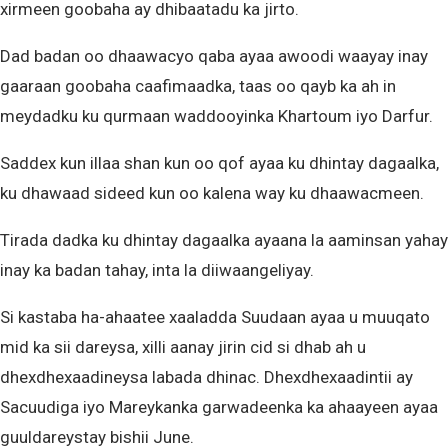
xirmeen goobaha ay dhibaatadu ka jirto.
Dad badan oo dhaawacyo qaba ayaa awoodi waayay inay
gaaraan goobaha caafimaadka, taas oo qayb ka ah in
meydadku ku qurmaan waddooyinka Khartoum iyo Darfur.
Saddex kun illaa shan kun oo qof ayaa ku dhintay dagaalka,
ku dhawaad sideed kun oo kalena way ku dhaawacmeen.
Tirada dadka ku dhintay dagaalka ayaana la aaminsan yahay
inay ka badan tahay, inta la diiwaangeliyay.
Si kastaba ha-ahaatee xaaladda Suudaan ayaa u muuqato
mid ka sii dareysa, xilli aanay jirin cid si dhab ah u
dhexdhexaadineysa labada dhinac. Dhexdhexaadintii ay
Sacuudiga iyo Mareykanka garwadeenka ka ahaayeen ayaa
guuldareystay bishii June.