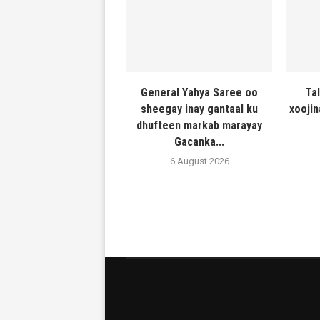
General Yahya Saree oo
Ta
sheegay inay gantaal ku
xooji
dhufteen markab marayay
Gacanka...
6 August 2026