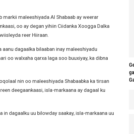
b markii maleeshiyada Al Shabaab ay weerar
aasi, oo ay degan yihiin Ciidanka Xoogga Dalka
iisleyda reer Hiiraan.
a aanu dagaalka bilaaban inay maleeshiyadu
ri oo walxaha qarxa laga soo buuxiyay, ka dibna
Ge
ga
G
qolaal nin oo maleeshiyada Shabaabka ka tirsan
areen deegaankaasi, isla-markaana ay dagaal ku
in dagaalku uu bilowday saakay, isla-markaana uu