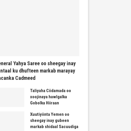
neral Yahya Saree oo sheegay inay
ntaal ku dhufteen markab marayay
acanka Cadmeed
Taliyaha Ciidamada oo
xoojinaya hawlgalka
Gobolka Hiiraan
Xuutiyiinta Yemen oo
sheegay inay gubeen
markab shidaal Sacuudiga