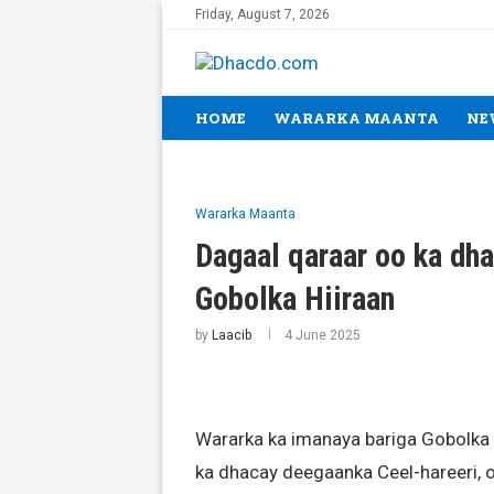
Friday, August 7, 2026
HOME
WARARKA MAANTA
NE
Wararka Maanta
Dagaal qaraar oo ka dh
Gobolka Hiiraan
by
Laacib
4 June 2025
Wararka ka imanaya bariga Gobolka 
ka dhacay deegaanka Ceel-hareeri, 