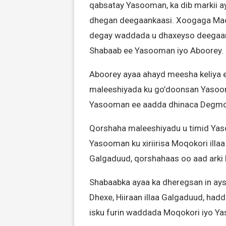
qabsatay Yasooman, ka dib markii 
dhegan deegaankaasi. Xoogaga Macaw
degay waddada u dhaxeyso deegaana
Shabaab ee Yasooman iyo Aboorey.
Aboorey ayaa ahayd meesha keliya 
maleeshiyada ku go’doonsan Yasoo
Yasooman ee aadda dhinaca Degmoo
Qorshaha maleeshiyadu u timid Ya
Yasooman ku xiriirisa Moqokori illa
Galgaduud, qorshahaas oo aad arki 
Shabaabka ayaa ka dheregsan in ays
Dhexe, Hiiraan illaa Galgaduud, had
isku furin waddada Moqokori iyo Y