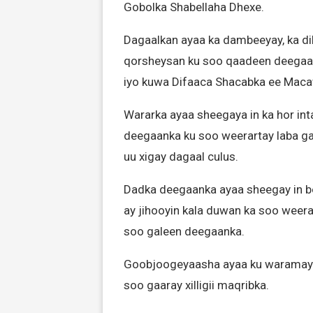
Gobolka Shabellaha Dhexe.
Dagaalkan ayaa ka dambeeyay, ka di
qorsheysan ku soo qaadeen deegaank
iyo kuwa Difaaca Shacabka ee Macaw
Wararka ayaa sheegaya in ka hor int
deegaanka ku soo weerartay laba gaa
uu xigay dagaal culus.
Dadka deegaanka ayaa sheegay in bo
ay jihooyin kala duwan ka soo weer
soo galeen deegaanka.
Goobjoogeyaasha ayaa ku waramaya 
soo gaaray xilligii maqribka.