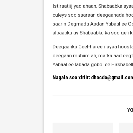
Istiraatiijiyad ahaan, Shabaabka ay
culeys soo saaraan deegaanada hoo
saarin Degmada Aadan Yabaal ee Gob
albaabka ay Shabaabku ka soo geli 
Deegaanka Ceel-hareeri ayaa hoost
deegaan muhiim ah, marka aad eegt
Yabaal ee labada gobol ee Hirshabell
Nagala soo xiriir: dhacdo@gmail.co
YO