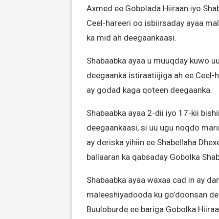
Axmed ee Gobolada Hiiraan iyo Shab
Ceel-hareeri oo isbiirsaday ayaa ma
ka mid ah deegaankaasi.
Shabaabka ayaa u muuqday kuwo uu 
deegaanka istiraatiijiga ah ee Ceel
ay godad kaga qoteen deegaanka.
Shabaabka ayaa 2-dii iyo 17-kii bish
deegaankaasi, si uu ugu noqdo marin
ay deriska yihiin ee Shabellaha Dhe
ballaaran ka qabsaday Gobolka Shab
Shabaabka ayaa waxaa cad in ay dama
maleeshiyadooda ku go’doonsan d
Buuloburde ee bariga Gobolka Hiiraan