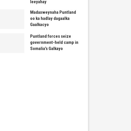
leeyahay
Madaxweynaha Puntland
oo ka hadlay dagaalka
Gaalkacyo
Puntland forces seize
government-held camp in
Somalia’s Galkayo