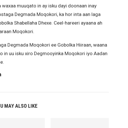
aa waxaa muuqato in ay isku dayi doonaan inay
staga Degmada Moqokori, ka hor inta aan laga
olka Shabellaha Dhexe. Ceel-hareeri ayaana ah
karaan Moqokori.
aga Degmada Moqokori ee Gobolka Hiiraan, waana
o in uu isku xiro Degmooyinka Moqokori iyo Aadan
e.
m
U MAY ALSO LIKE