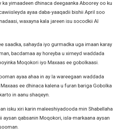
ay ka yimaadeen dhinaca deegaanka Aboorey oo ku
iisleyda ayaa daba-yaaqadii bishii April soo
daasi, waxayna kala jareen isu socodkii Al
ee saadka, sahayda iyo gurmadka uga imaan karay
man, bacdamaa ay horeyba u xirneyd waddada
yinka Moqokori iyo Maxaas ee gobolkaasi.
sooman ayaa ahaa in ay la wareegaan waddada
a Maxaas ee dhinaca kalena u furan bariga Gobolka
karto in aanu shaqeyn.
an isku xiri karin maleeshiyadooda min Shabellaha
dii aysan qabsanin Moqokori, isla-markaana aysan
asooman.