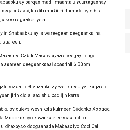
Shabaabku ay barqanimadii maanta u suurtagashay
deegaankaasi, ka dib markii ciidamadu ay dib u
gu soo rogaalceliyeen.
y in Shabaabku ay la wareegeen deegaanka, ha
a saareen.
axamed Cabdi Macow ayaa sheegay in ugu
a saareen deegaankaasi abaarihii 6:30pm
galnimada in Shabaabku ay weli meeo yar kaga sii
n jirin cid si sax ah u xaqiijin karta.
abku ay culeys weyn kala kulmeen Ciidanka Xoogga
Moqokori iyo kuwii kale ee maalmihii u
 u dhaxeyso deegaanada Mabaax iyo Ceel Cali