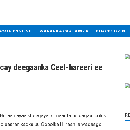
WS IN ENGLISH
WARARKA CAALAMKA
DHACDOOYIN
acay deegaanka Ceel-hareeri ee
R
Hiiraan ayaa sheegaya in maanta uu dagaal culus
oo saaran xadka uu Gobolka Hiiraan la wadaago