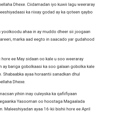
ellaha Dhexe. Ciidamadan iyo kuwii lagu weeraray
leeshiyadaasi ka riixay godad ay ka qoteen qaybo
yoolkoodu ahaa in ay muddo dheer sii joogaan
-hareeri, marka aad eegto in saacado yar gudahood
ii hore ee May sidaan oo kale u soo weeraray
 ay bariga gobolkaasi ka soo galaan gobolka kale
xe. Shabaabka ayaa horaantii sanadkan dhul
ellaha Dhexe.
csan yihiin inay culeyska ka qafiifiyaan
eegaanka Yasooman oo hoostaga Magaalada
. Maleeshiyadan ayaa 16-kii bishii hore ee April