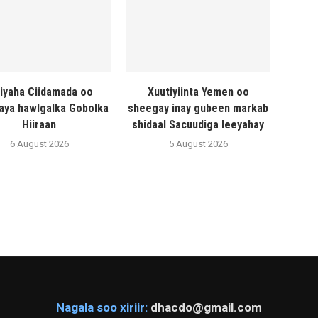
liyaha Ciidamada oo
Xuutiyiinta Yemen oo
naya hawlgalka Gobolka
sheegay inay gubeen markab
Hiiraan
shidaal Sacuudiga leeyahay
6 August 2026
5 August 2026
Nagala soo xiriir:
dhacdo@gmail.com