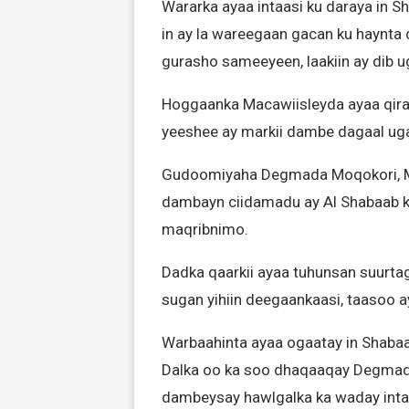
Wararka ayaa intaasi ku daraya in 
in ay la wareegaan gacan ku haynta 
gurasho sameeyeen, laakiin ay dib u
Hoggaanka Macawiisleyda ayaa qira
yeeshee ay markii dambe dagaal ug
Gudoomiyaha Degmada Moqokori, M
dambayn ciidamadu ay Al Shabaab k
maqribnimo.
Dadka qaarkii ayaa tuhunsan suurta
sugan yihiin deegaankaasi, taasoo aysa
Warbaahinta ayaa ogaatay in Shaba
Dalka oo ka soo dhaqaaqay Degmada 
dambeysay hawlgalka ka waday inta