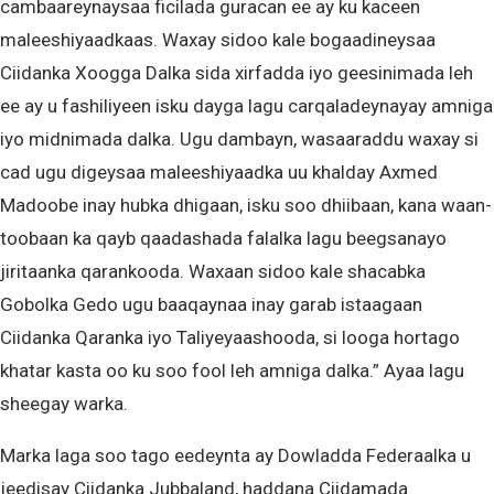
cambaareynaysaa ficilada guracan ee ay ku kaceen
maleeshiyaadkaas. Waxay sidoo kale bogaadineysaa
Ciidanka Xoogga Dalka sida xirfadda iyo geesinimada leh
ee ay u fashiliyeen isku dayga lagu carqaladeynayay amniga
iyo midnimada dalka. Ugu dambayn, wasaaraddu waxay si
cad ugu digeysaa maleeshiyaadka uu khalday Axmed
Madoobe inay hubka dhigaan, isku soo dhiibaan, kana waan-
toobaan ka qayb qaadashada falalka lagu beegsanayo
jiritaanka qarankooda. Waxaan sidoo kale shacabka
Gobolka Gedo ugu baaqaynaa inay garab istaagaan
Ciidanka Qaranka iyo Taliyeyaashooda, si looga hortago
khatar kasta oo ku soo fool leh amniga dalka.” Ayaa lagu
sheegay warka.
Marka laga soo tago eedeynta ay Dowladda Federaalka u
jeedisay Ciidanka Jubbaland, haddana Ciidamada