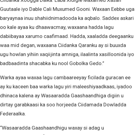
Ciidanka Xoogga Dalka: Laba Xidigle Maxamed Xasan
Guutaale iyo Dable Cali Muxumed Gooni. Waxaan Eebbe uga
baryaynaa inuu shahiidnimadooda ka aqbalo. Saddex askari
oo kale ayaa ku dhaawacmay, waxaana hadda lagu
dabiibayaa xarumo caafimaad. Hadda, xaaladda deegaanku
waa mid degan, waxaana Ciidanka Qaranku ay si buuxda
ugu howlan yihiin xaqiijinta amniga, ilaalinta xasilloonida iyo
badbaadinta shacabka ku nool Gobolka Gedo.”
Warka ayaa waxaa lagu cambaareeyay ficilada guracan ee
ay ku kaceen baa warka lagu yiri maleeshiyaadkaas, iyadoo
dhinaca kalena ay Wasaaradda Gaashaandhiga digiin u
dirtay garabkaasi ka soo horjeeda Ciidamada Dowladda
Federaalka.
“Wasaaradda Gaashaandhigu waxay si adag u