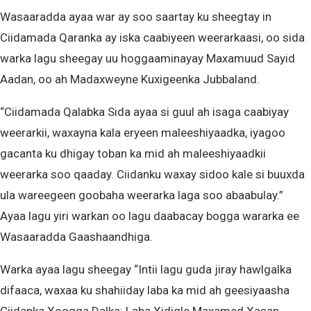
Wasaaradda ayaa war ay soo saartay ku sheegtay in
Ciidamada Qaranka ay iska caabiyeen weerarkaasi, oo sida
warka lagu sheegay uu hoggaaminayay Maxamuud Sayid
Aadan, oo ah Madaxweyne Kuxigeenka Jubbaland.
“Ciidamada Qalabka Sida ayaa si guul ah isaga caabiyay
weerarkii, waxayna kala eryeen maleeshiyaadka, iyagoo
gacanta ku dhigay toban ka mid ah maleeshiyaadkii
weerarka soo qaaday. Ciidanku waxay sidoo kale si buuxda
ula wareegeen goobaha weerarka laga soo abaabulay.”
Ayaa lagu yiri warkan oo lagu daabacay bogga wararka ee
Wasaaradda Gaashaandhiga.
Warka ayaa lagu sheegay “Intii lagu guda jiray hawlgalka
difaaca, waxaa ku shahiiday laba ka mid ah geesiyaasha