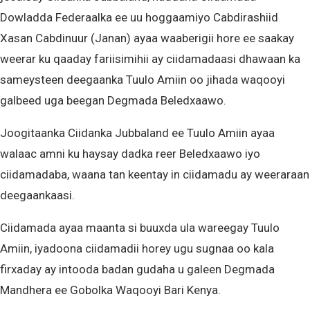
Dowladda Federaalka ee uu hoggaamiyo Cabdirashiid
Xasan Cabdinuur (Janan) ayaa waaberigii hore ee saakay
weerar ku qaaday fariisimihii ay ciidamadaasi dhawaan ka
sameysteen deegaanka Tuulo Amiin oo jihada waqooyi
galbeed uga beegan Degmada Beledxaawo.
Joogitaanka Ciidanka Jubbaland ee Tuulo Amiin ayaa
walaac amni ku haysay dadka reer Beledxaawo iyo
ciidamadaba, waana tan keentay in ciidamadu ay weeraraan
deegaankaasi.
Ciidamada ayaa maanta si buuxda ula wareegay Tuulo
Amiin, iyadoona ciidamadii horey ugu sugnaa oo kala
firxaday ay intooda badan gudaha u galeen Degmada
Mandhera ee Gobolka Waqooyi Bari Kenya.