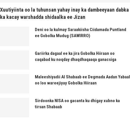
Xuutiyiinta oo la tuhunsan yahay inay ka dambeeyaan dabka
ka kacay warshadda shidaalka ee Jizan
Deni oo la kulmay Saraakiisha Ciidamada Puntland
ee Gobolka Mudug (SAWIRRO)
Gariirka dagaal ee ka jira Gobolka Hiiraan oo
caqabad ku noqday dhaqdhaqaaqa ganacsiga
Maleeshiyadii Al Shabaab ee Degmada Aadan Yabaal
oo loo wareejiyay Gobolka Hiiraan
Sirdoonka NISA oo gacanta ku dhigay xubno ka
tirsan Shabaab