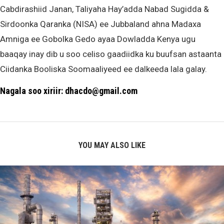
Cabdirashiid Janan, Taliyaha Hay’adda Nabad Sugidda &
Sirdoonka Qaranka (NISA) ee Jubbaland ahna Madaxa
Amniga ee Gobolka Gedo ayaa Dowladda Kenya ugu
baaqay inay dib u soo celiso gaadiidka ku buufsan astaanta
Ciidanka Booliska Soomaaliyeed ee dalkeeda lala galay.
Nagala soo xiriir: dhacdo@gmail.com
YOU MAY ALSO LIKE