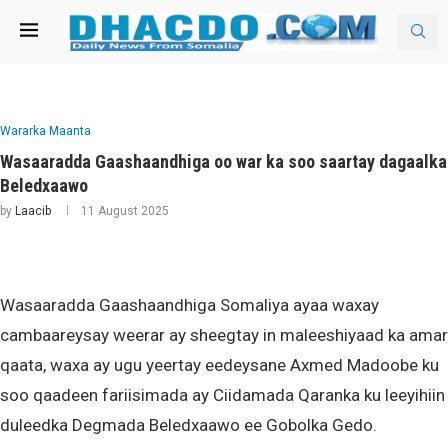
Wararka Maanta
Wasaaradda Gaashaandhiga oo war ka soo saartay dagaalka
Beledxaawo
by
Laacib
11 August 2025
Wasaaradda Gaashaandhiga Somaliya ayaa waxay
cambaareysay weerar ay sheegtay in maleeshiyaad ka amar
qaata, waxa ay ugu yeertay eedeysane Axmed Madoobe ku
soo qaadeen fariisimada ay Ciidamada Qaranka ku leeyihiin
duleedka Degmada Beledxaawo ee Gobolka Gedo.