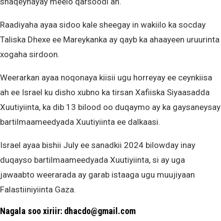
shaqeynayay meelo qarsoodi ah.
Raadiyaha ayaa sidoo kale sheegay in wakiilo ka socday
Taliska Dhexe ee Mareykanka ay qayb ka ahaayeen uruurinta
xogaha sirdoon.
Weerarkan ayaa noqonaya kiisii ugu horreyay ee ceynkiisa
ah ee Israel ku disho xubno ka tirsan Xafiiska Siyaasadda
Xuutiyiinta, ka dib 13 bilood oo duqaymo ay ka gaysaneysay
bartilmaameedyada Xuutiyiinta ee dalkaasi.
Israel ayaa bishii July ee sanadkii 2024 bilowday inay
duqayso bartilmaameedyada Xuutiyiinta, si ay uga
jawaabto weerarada ay garab istaaga ugu muujiyaan
Falastiiniyiinta Gaza.
Nagala soo xiriir: dhacdo@gmail.com