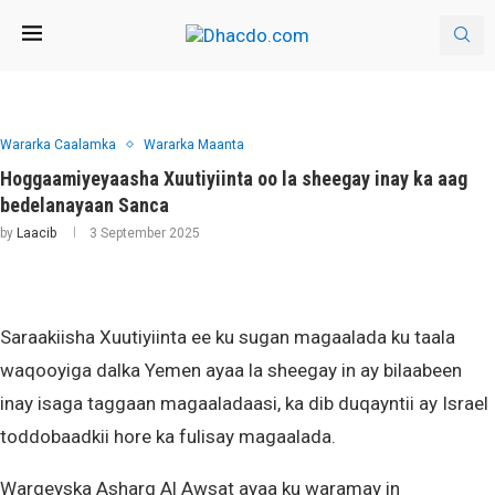
Wararka Caalamka
Wararka Maanta
Hoggaamiyeyaasha Xuutiyiinta oo la sheegay inay ka aag
bedelanayaan Sanca
by
Laacib
3 September 2025
Saraakiisha Xuutiyiinta ee ku sugan magaalada ku taala
waqooyiga dalka Yemen ayaa la sheegay in ay bilaabeen
inay isaga taggaan magaaladaasi, ka dib duqayntii ay Israel
toddobaadkii hore ka fulisay magaalada.
Wargeyska Asharq Al Awsat ayaa ku waramay in