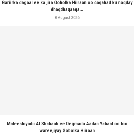
Gariirka dagaal ee ka jira Gobolka Hiiraan oo caqabad ku noqday
dhaqdhaqaaqa...
8 August 2026
Maleeshiyadii Al Shabaab ee Degmada Aadan Yabaal oo loo
wareejiyay Gobolka Hiiraan