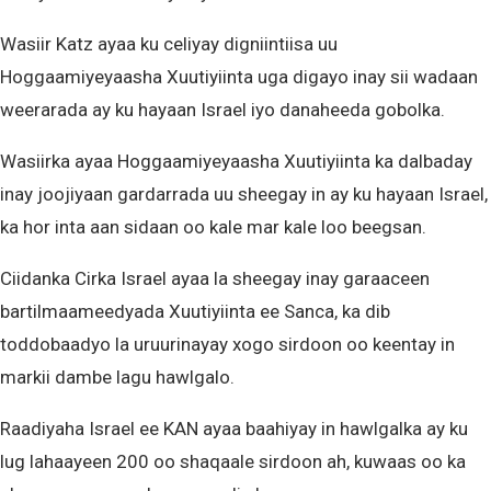
Wasiir Katz ayaa ku celiyay digniintiisa uu
Hoggaamiyeyaasha Xuutiyiinta uga digayo inay sii wadaan
weerarada ay ku hayaan Israel iyo danaheeda gobolka.
Wasiirka ayaa Hoggaamiyeyaasha Xuutiyiinta ka dalbaday
inay joojiyaan gardarrada uu sheegay in ay ku hayaan Israel,
ka hor inta aan sidaan oo kale mar kale loo beegsan.
Ciidanka Cirka Israel ayaa la sheegay inay garaaceen
bartilmaameedyada Xuutiyiinta ee Sanca, ka dib
toddobaadyo la uruurinayay xogo sirdoon oo keentay in
markii dambe lagu hawlgalo.
Raadiyaha Israel ee KAN ayaa baahiyay in hawlgalka ay ku
lug lahaayeen 200 oo shaqaale sirdoon ah, kuwaas oo ka