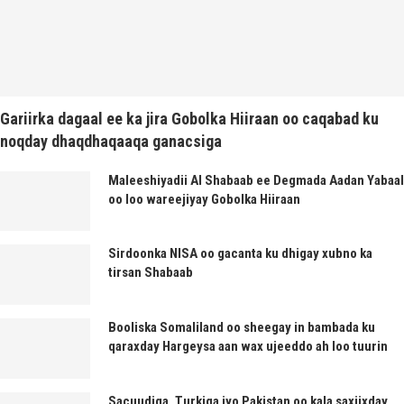
Gariirka dagaal ee ka jira Gobolka Hiiraan oo caqabad ku
noqday dhaqdhaqaaqa ganacsiga
Maleeshiyadii Al Shabaab ee Degmada Aadan Yabaal
oo loo wareejiyay Gobolka Hiiraan
Sirdoonka NISA oo gacanta ku dhigay xubno ka
tirsan Shabaab
Booliska Somaliland oo sheegay in bambada ku
qaraxday Hargeysa aan wax ujeeddo ah loo tuurin
Sacuudiga, Turkiga iyo Pakistan oo kala saxiixday