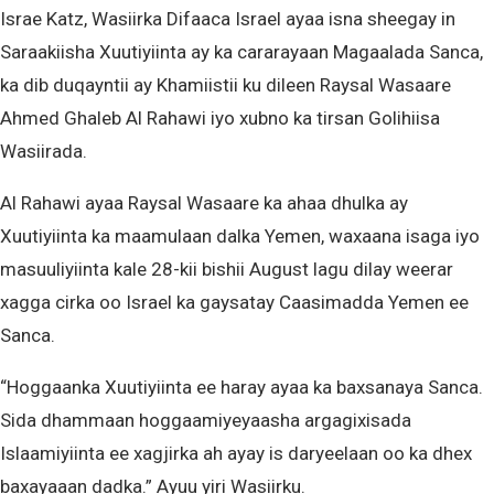
Israe Katz, Wasiirka Difaaca Israel ayaa isna sheegay in
Saraakiisha Xuutiyiinta ay ka cararayaan Magaalada Sanca,
ka dib duqayntii ay Khamiistii ku dileen Raysal Wasaare
Ahmed Ghaleb Al Rahawi iyo xubno ka tirsan Golihiisa
Wasiirada.
Al Rahawi ayaa Raysal Wasaare ka ahaa dhulka ay
Xuutiyiinta ka maamulaan dalka Yemen, waxaana isaga iyo
masuuliyiinta kale 28-kii bishii August lagu dilay weerar
xagga cirka oo Israel ka gaysatay Caasimadda Yemen ee
Sanca.
“Hoggaanka Xuutiyiinta ee haray ayaa ka baxsanaya Sanca.
Sida dhammaan hoggaamiyeyaasha argagixisada
Islaamiyiinta ee xagjirka ah ayay is daryeelaan oo ka dhex
baxayaaan dadka.” Ayuu yiri Wasiirku.