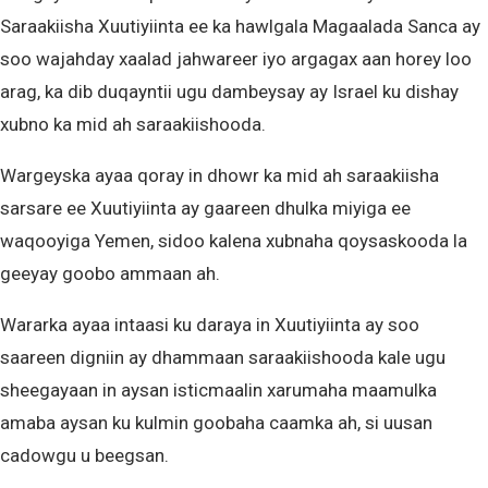
Saraakiisha Xuutiyiinta ee ka hawlgala Magaalada Sanca ay
soo wajahday xaalad jahwareer iyo argagax aan horey loo
arag, ka dib duqayntii ugu dambeysay ay Israel ku dishay
xubno ka mid ah saraakiishooda.
Wargeyska ayaa qoray in dhowr ka mid ah saraakiisha
sarsare ee Xuutiyiinta ay gaareen dhulka miyiga ee
waqooyiga Yemen, sidoo kalena xubnaha qoysaskooda la
geeyay goobo ammaan ah.
Wararka ayaa intaasi ku daraya in Xuutiyiinta ay soo
saareen digniin ay dhammaan saraakiishooda kale ugu
sheegayaan in aysan isticmaalin xarumaha maamulka
amaba aysan ku kulmin goobaha caamka ah, si uusan
cadowgu u beegsan.