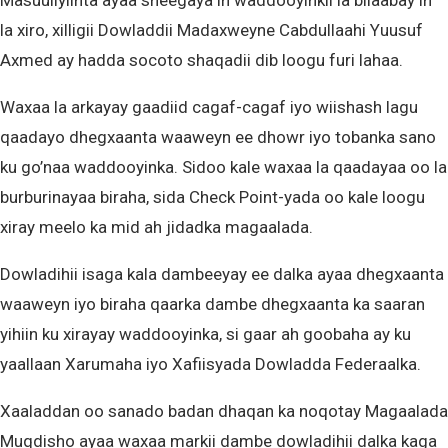
Masuuliyiinta ayaa sheegaya in waddooyinkii la bilaabay in
la xiro, xilligii Dowladdii Madaxweyne Cabdullaahi Yuusuf
Axmed ay hadda socoto shaqadii dib loogu furi lahaa.
Waxaa la arkayay gaadiid cagaf-cagaf iyo wiishash lagu
qaadayo dhegxaanta waaweyn ee dhowr iyo tobanka sano
ku go’naa waddooyinka. Sidoo kale waxaa la qaadayaa oo la
burburinayaa biraha, sida Check Point-yada oo kale loogu
xiray meelo ka mid ah jidadka magaalada.
Dowladihii isaga kala dambeeyay ee dalka ayaa dhegxaanta
waaweyn iyo biraha qaarka dambe dhegxaanta ka saaran
yihiin ku xirayay waddooyinka, si gaar ah goobaha ay ku
yaallaan Xarumaha iyo Xafiisyada Dowladda Federaalka.
Xaaladdan oo sanado badan dhaqan ka noqotay Magaalada
Muqdisho ayaa waxaa markii dambe dowladihii dalka kaga