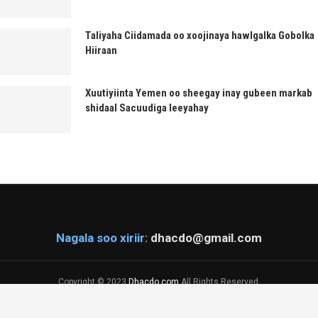
Taliyaha Ciidamada oo xoojinaya hawlgalka Gobolka
Hiiraan
Xuutiyiinta Yemen oo sheegay inay gubeen markab
shidaal Sacuudiga leeyahay
Nagala soo xiriir:
dhacdo@gmail.com
Copyright © 2023
Dhacdo.com
All Rights Reserved.
Designed & Developed by
KaDiiL Technology Inc