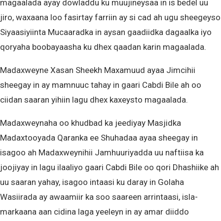
magaalada ayay dowladdu ku muujineysaa in is bedel uu
jiro, waxaana loo fasirtay farriin ay si cad ah ugu sheegeyso
Siyaasiyiinta Mucaaradka in aysan gaadiidka dagaalka iyo
qoryaha boobayaasha ku dhex qaadan karin magaalada.
Madaxweyne Xasan Sheekh Maxamuud ayaa Jimcihii
sheegay in ay mamnuuc tahay in gaari Cabdi Bile ah oo
ciidan saaran yihiin lagu dhex kaxeysto magaalada.
Madaxweynaha oo khudbad ka jeediyay Masjidka
Madaxtooyada Qaranka ee Shuhadaa ayaa sheegay in
isagoo ah Madaxweynihii Jamhuuriyadda uu naftiisa ka
joojiyay in lagu ilaaliyo gaari Cabdi Bile oo qori Dhashiike ah
uu saaran yahay, isagoo intaasi ku daray in Golaha
Wasiirada ay awaamiir ka soo saareen arrintaasi, isla-
markaana aan cidina laga yeeleyn in ay amar diiddo