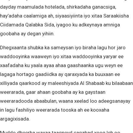
dayday maamulada hotelada, shirkadaha ganacsiga,
hay’adaha caalamiga ah, siyaasiyiinta iyo xitaa Saraakiisha
Ciidamada Qalabka Sida, iyagoo ku adkeynaya amniga
goobaha ay degan yihiin.
Dhegxaanta shubka ka sameysan iyo biraha lagu hor jaro
waddooyinka waaweyn iyo xitaa waddooyinka yaryar ee
xaafadaha ku yaala ayaa ahaa gaashaanka ugu weyn ee
lagaga hortago gaadiidka ay qaraxyada ka buuxaan ee
xilliyada qaarkood ay maleeshiyada Al Shabaab ku bilaabaan
weerarada, gaar ahaan goobaha ay ka gaystaan
weeraradooda abaabulan, waana xeelad loo adeegsanayay
in lagu fashiliyo weerarada tooska ah ee kooxaha
argagixisada.
Muddo dheerba waxaa taagneyd caqabad xoog leh oo