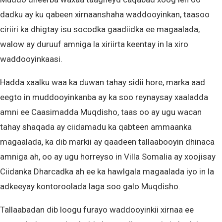
dadku ay ku qabeen xirnaanshaha waddooyinkan, taasoo
ciriiri ka dhigtay isu socodka gaadiidka ee magaalada,
walow ay duruuf amniga la xiriirta keentay in la xiro
waddooyinkaasi.
Hadda xaalku waa ka duwan tahay sidii hore, marka aad
eegto in muddooyinkanba ay ka soo reynaysay xaaladda
amni ee Caasimadda Muqdisho, taas oo ay ugu wacan
tahay shaqada ay ciidamadu ka qabteen ammaanka
magaalada, ka dib markii ay qaadeen tallaabooyin dhinaca
amniga ah, oo ay ugu horreyso in Villa Somalia ay xoojisay
Ciidanka Dharcadka ah ee ka hawlgala magaalada iyo in la
adkeeyay kontoroolada laga soo galo Muqdisho.
Tallaabadan dib loogu furayo waddooyinkii xirnaa ee