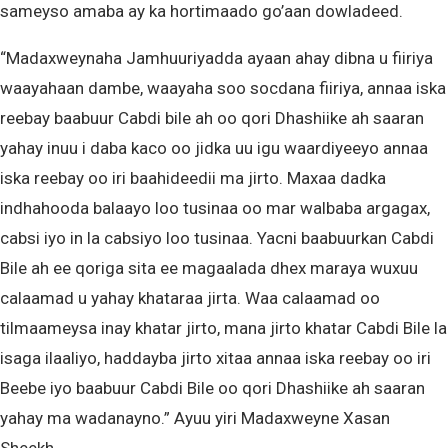
sameyso amaba ay ka hortimaado go’aan dowladeed.
“Madaxweynaha Jamhuuriyadda ayaan ahay dibna u fiiriya
waayahaan dambe, waayaha soo socdana fiiriya, annaa iska
reebay baabuur Cabdi bile ah oo qori Dhashiike ah saaran
yahay inuu i daba kaco oo jidka uu igu waardiyeeyo annaa
iska reebay oo iri baahideedii ma jirto. Maxaa dadka
indhahooda balaayo loo tusinaa oo mar walbaba argagax,
cabsi iyo in la cabsiyo loo tusinaa. Yacni baabuurkan Cabdi
Bile ah ee qoriga sita ee magaalada dhex maraya wuxuu
calaamad u yahay khataraa jirta. Waa calaamad oo
tilmaameysa inay khatar jirto, mana jirto khatar Cabdi Bile la
isaga ilaaliyo, haddayba jirto xitaa annaa iska reebay oo iri
Beebe iyo baabuur Cabdi Bile oo qori Dhashiike ah saaran
yahay ma wadanayno.” Ayuu yiri Madaxweyne Xasan