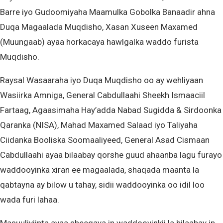
Barre iyo Gudoomiyaha Maamulka Gobolka Banaadir ahna
Duqa Magaalada Muqdisho, Xasan Xuseen Maxamed
(Muungaab) ayaa horkacaya hawlgalka waddo furista
Muqdisho.
Raysal Wasaaraha iyo Duqa Muqdisho oo ay wehliyaan
Wasiirka Amniga, General Cabdullaahi Sheekh Ismaaciil
Fartaag, Agaasimaha Hay’adda Nabad Sugidda & Sirdoonka
Qaranka (NISA), Mahad Maxamed Salaad iyo Taliyaha
Ciidanka Booliska Soomaaliyeed, General Asad Cismaan
Cabdullaahi ayaa bilaabay qorshe guud ahaanba lagu furayo
waddooyinka xiran ee magaalada, shaqada maanta la
qabtayna ay bilow u tahay, sidii waddooyinka oo idil loo
wada furi lahaa.