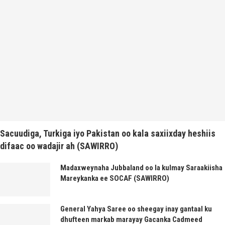
Sacuudiga, Turkiga iyo Pakistan oo kala saxiixday heshiis
difaac oo wadajir ah (SAWIRRO)
Madaxweynaha Jubbaland oo la kulmay Saraakiisha
Mareykanka ee SOCAF (SAWIRRO)
General Yahya Saree oo sheegay inay gantaal ku
dhufteen markab marayay Gacanka Cadmeed