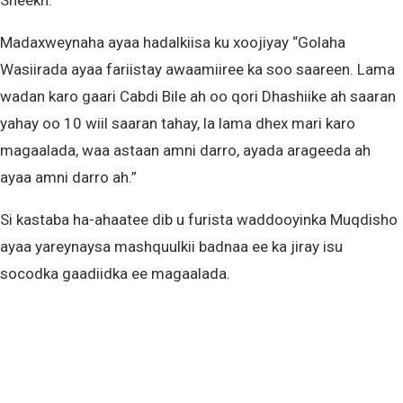
Sheekh.
Madaxweynaha ayaa hadalkiisa ku xoojiyay “Golaha
Wasiirada ayaa fariistay awaamiiree ka soo saareen. Lama
wadan karo gaari Cabdi Bile ah oo qori Dhashiike ah saaran
yahay oo 10 wiil saaran tahay, la lama dhex mari karo
magaalada, waa astaan amni darro, ayada arageeda ah
ayaa amni darro ah.”
Si kastaba ha-ahaatee dib u furista waddooyinka Muqdisho
ayaa yareynaysa mashquulkii badnaa ee ka jiray isu
socodka gaadiidka ee magaalada.