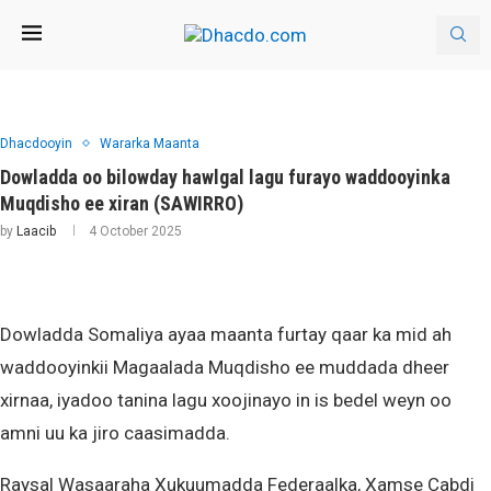
Dhacdooyin
Wararka Maanta
Dowladda oo bilowday hawlgal lagu furayo waddooyinka
Muqdisho ee xiran (SAWIRRO)
by
Laacib
4 October 2025
Dowladda Somaliya ayaa maanta furtay qaar ka mid ah
waddooyinkii Magaalada Muqdisho ee muddada dheer
xirnaa, iyadoo tanina lagu xoojinayo in is bedel weyn oo
amni uu ka jiro caasimadda.
Raysal Wasaaraha Xukuumadda Federaalka, Xamse Cabdi