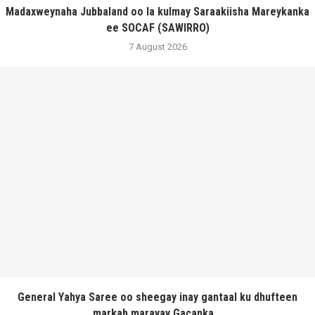
Madaxweynaha Jubbaland oo la kulmay Saraakiisha Mareykanka
ee SOCAF (SAWIRRO)
7 August 2026
General Yahya Saree oo sheegay inay gantaal ku dhufteen
markab marayay Gacanka...