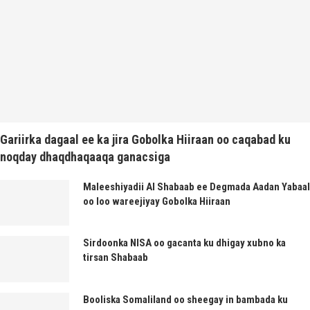
Gariirka dagaal ee ka jira Gobolka Hiiraan oo caqabad ku
noqday dhaqdhaqaaqa ganacsiga
Maleeshiyadii Al Shabaab ee Degmada Aadan Yabaal
oo loo wareejiyay Gobolka Hiiraan
Sirdoonka NISA oo gacanta ku dhigay xubno ka
tirsan Shabaab
Booliska Somaliland oo sheegay in bambada ku