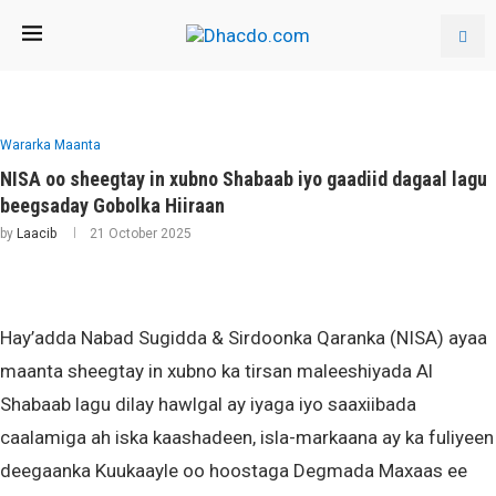
Wararka Maanta
NISA oo sheegtay in xubno Shabaab iyo gaadiid dagaal lagu
beegsaday Gobolka Hiiraan
by
Laacib
21 October 2025
Hay’adda Nabad Sugidda & Sirdoonka Qaranka (NISA) ayaa
maanta sheegtay in xubno ka tirsan maleeshiyada Al
Shabaab lagu dilay hawlgal ay iyaga iyo saaxiibada
caalamiga ah iska kaashadeen, isla-markaana ay ka fuliyeen
deegaanka Kuukaayle oo hoostaga Degmada Maxaas ee