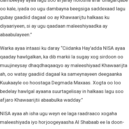
dambeeyay ayaa lagu soo afjaray nolosha afar dhagarqabe
oo kale, iyada oo ugu dambayna beegsiga saddexaad lagu
gubay gaadiid dagaal oo ay Khawaarijtu halkaas ku
diyaariyeen, si ay ugu qaadaan maleeshiyaadka ay
abaabulayeen.”
Warka ayaa intaasi ku daray “Ciidanka Hay’adda NISA ayaa
qaaday hawlgalkan, ka dib markii la sugay xog sirdoon oo
muujineysay dhaqdhaqaaqyo ay maleeshiyaad Khawaarijta
ah, oo watay gaadiid dagaal ka sameynayeen deegaanka
Kuukaayle oo hoostaga Degmada Maxaas. Xogta oo loo
bedelay hawlgal ayaana suurtagelisay in halkaas lagu soo
afjaro Khawaarijtii abaabulka wadday.”
NISA ayaa ah isha ugu weyn ee laga raadraaco xogaha
maleeshiyada iyo horjoogeyaasha Al Shabaab ee la doon-