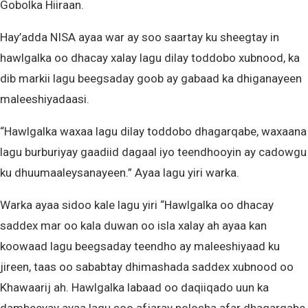
Gobolka Hiiraan.
Hay’adda NISA ayaa war ay soo saartay ku sheegtay in
hawlgalka oo dhacay xalay lagu dilay toddobo xubnood, ka
dib markii lagu beegsaday goob ay gabaad ka dhiganayeen
maleeshiyadaasi.
“Hawlgalka waxaa lagu dilay toddobo dhagarqabe, waxaana
lagu burburiyay gaadiid dagaal iyo teendhooyin ay cadowgu
ku dhuumaaleysanayeen.” Ayaa lagu yiri warka.
Warka ayaa sidoo kale lagu yiri “Hawlgalka oo dhacay
saddex mar oo kala duwan oo isla xalay ah ayaa kan
koowaad lagu beegsaday teendho ay maleeshiyaad ku
jireen, taas oo sababtay dhimashada saddex xubnood oo
Khawaarij ah. Hawlgalka labaad oo daqiiqado uun ka