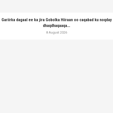
Gariirka dagaal ee ka jira Gobolka Hiiraan oo caqabad ku noqday
dhaqdhaqaaqa...
8 August 2026