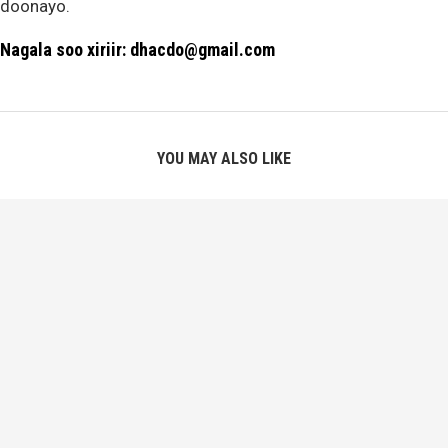
doonayo.
Nagala soo xiriir: dhacdo@gmail.com
YOU MAY ALSO LIKE