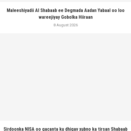
Maleeshiyadii Al Shabaab ee Degmada Aadan Yabaal oo loo
wareejiyay Gobolka Hiiraan
8 August 2026
Sirdoonka NISA oo gacanta ku dhigay xubno ka tirsan Shabaab