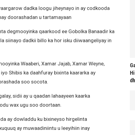
aargarow dadka loogu jiheynayo in ay codkooda
nay doorashadan u tartamayaan
ta degmooyinka qaarkood ee Gobolka Banaadir ka
a siinayo dadkii billo ka hor isku diiwaangeliyay in
ooyinka Waaberi, Xamar Jajab, Xamar Weyne,
Ga
Hi
iyo Shibis ka daahfuray bixinta kaararka ay
d
rashada soo socota.
lay, sidii ay u qaadan lahaayeen kaarka
koodu wax ugu soo doortaan.
da ay dowladdu ku bixineyso hirgelinta
uquuq ay muwaadiniintu u leeyihiin inay