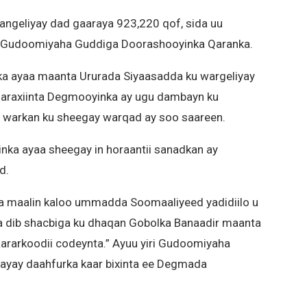
ngeliyay dad gaaraya 923,220 qof, sida uu
n, Gudoomiyaha Guddiga Doorashooyinka Qaranka.
a ayaa maanta Ururada Siyaasadda ku wargeliyay
sharaxiinta Degmooyinka ay ugu dambayn ku
a warkan ku sheegay warqad ay soo saareen.
a ayaa sheegay in horaantii sanadkan ay
d.
a maalin kaloo ummadda Soomaaliyeed yadidiilo u
ka dib shacbiga ku dhaqan Gobolka Banaadir maanta
ararkoodii codeynta.” Ayuu yiri Gudoomiyaha
ayay daahfurka kaar bixinta ee Degmada