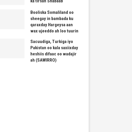
ka tirsan Shabaab
Booliska Somaliland oo
sheegay in bambada ku
qaraxday Hargeysa aan
wax ujeeddo ah loo tuurin
Sacuudiga, Turkiga iyo
Pakistan oo kala saxiixday
heshiis difaac oo wadajir
ah (SAWIRRO)