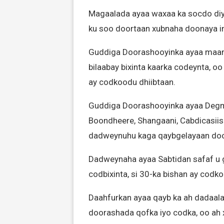
Magaalada ayaa waxaa ka socdo diy
ku soo doortaan xubnaha doonaya i
Guddiga Doorashooyinka ayaa maan
bilaabay bixinta kaarka codeynta, oo l
ay codkoodu dhiibtaan.
Guddiga Doorashooyinka ayaa Degm
Boondheere, Shangaani, Cabdicasiis 
dadweynuhu kaga qaybgelayaan doo
Dadweynaha ayaa Sabtidan safaf u ga
codbixinta, si 30-ka bishan ay cod
Daahfurkan ayaa qayb ka ah dadaala
doorashada qofka iyo codka, oo ah x