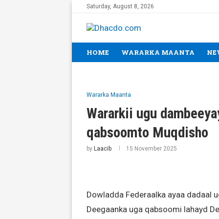
Saturday, August 8, 2026
HOME
WARARKA MAANTA
NE
Wararka Maanta
Wararkii ugu dambeeyay
qabsoomto Muqdisho
by
Laacib
15 November 2025
Dowladda Federaalka ayaa dadaal ug
Deegaanka uga qabsoomi lahayd De