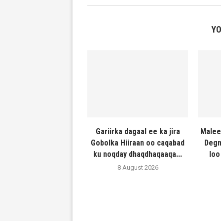
YO
Gariirka dagaal ee ka jira
Malee
Gobolka Hiiraan oo caqabad
Degm
ku noqday dhaqdhaqaaqa...
loo
8 August 2026