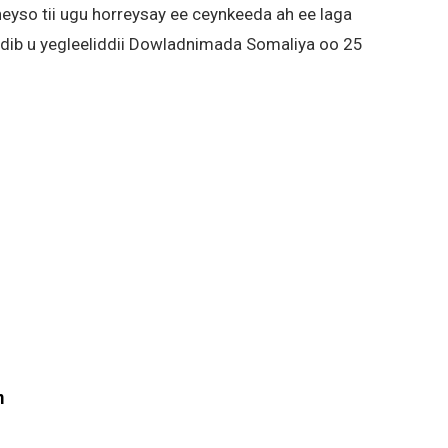
yso tii ugu horreysay ee ceynkeeda ah ee laga
dib u yegleeliddii Dowladnimada Somaliya oo 25
m