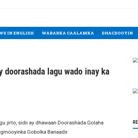
WS IN ENGLISH
WARARKA CAALAMKA
DHACDOOYIN
 doorashada lagu wado inay ka
R
u jirto, sidii ay dhawaan Doorashada Golaha
gmooyinka Gobolka Banaadir.