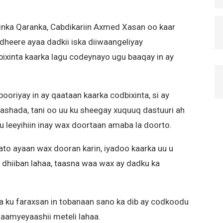
ka Qaranka, Cabdikariin Axmed Xasan oo kaar
heere ayaa dadkii iska diiwaangeliyay
ixinta kaarka lagu codeynayo ugu baaqay in ay
riyay in ay qaataan kaarka codbixinta, si ay
ashada, tani oo uu ku sheegay xuquuq dastuuri ah
 leeyihiin inay wax doortaan amaba la doorto.
ato ayaan wax dooran karin, iyadoo kaarka uu u
 dhiiban lahaa, taasna waa wax ay dadku ka
 ku faraxsan in tobanaan sano ka dib ay codkoodu
gaamyeyaashii meteli lahaa.