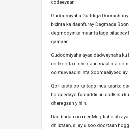
codeeyaan.
Gudoomiyaha Guddiga Doorashooyin
bixinta ka daahfuray Degmada Boond
degmooyinka maanta laga bilaabay b
qaataan.
Gudoomiyaha ayaa dadweynaha ku boo
codkooda u dhiibtaan maalinta door
oo muwaadiniinta Soomaaliyeed ay u
Qof kasta oo ka taga inuu kaarka qa
horseedayo fursaddii uu codkiisu ku
dheregsan yihiin.
Dad badan oo reer Muqdisho ah ayaa
dhiibtaan, si ay u soo doortaan hog