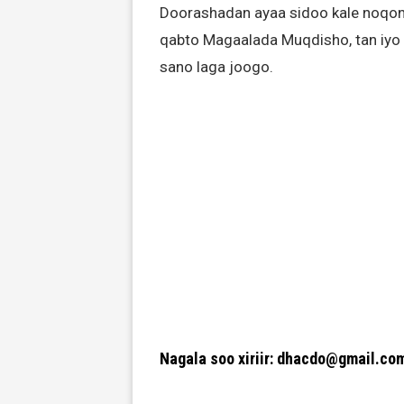
Doorashadan ayaa sidoo kale noqone
qabto Magaalada Muqdisho, tan iyo 
sano laga joogo.
Nagala soo xiriir: dhacdo@gmail.co