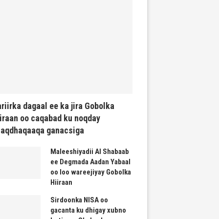
riirka dagaal ee ka jira Gobolka
iraan oo caqabad ku noqday
haqdhaqaaqa ganacsiga
Maleeshiyadii Al Shabaab
ee Degmada Aadan Yabaal
oo loo wareejiyay Gobolka
Hiiraan
Sirdoonka NISA oo
gacanta ku dhigay xubno