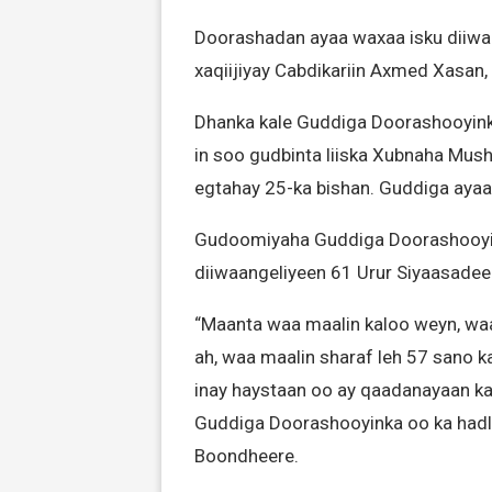
Doorashadan ayaa waxaa isku diiwaa
xaqiijiyay Cabdikariin Axmed Xasa
Dhanka kale Guddiga Doorashooyink
in soo gudbinta liiska Xubnaha Mu
egtahay 25-ka bishan. Guddiga aya
Gudoomiyaha Guddiga Doorashooyink
diiwaangeliyeen 61 Urur Siyaasadee
“Maanta waa maalin kaloo weyn, wa
ah, waa maalin sharaf leh 57 sano 
inay haystaan oo ay qaadanayaan ka
Guddiga Doorashooyinka oo ka hadl
Boondheere.