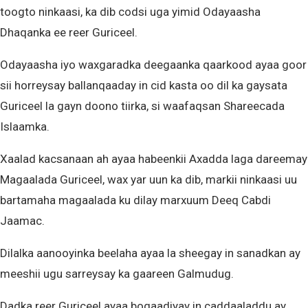
toogto ninkaasi, ka dib codsi uga yimid Odayaasha
Dhaqanka ee reer Guriceel.
Odayaasha iyo waxgaradka deegaanka qaarkood ayaa goor
sii horreysay ballanqaaday in cid kasta oo dil ka gaysata
Guriceel la gayn doono tiirka, si waafaqsan Shareecada
Islaamka.
Xaalad kacsanaan ah ayaa habeenkii Axadda laga dareemay
Magaalada Guriceel, wax yar uun ka dib, markii ninkaasi uu
bartamaha magaalada ku dilay marxuum Deeq Cabdi
Jaamac.
Dilalka aanooyinka beelaha ayaa la sheegay in sanadkan ay
meeshii ugu sarreysay ka gaareen Galmudug.
Dadka reer Guriceel ayaa bogaadiyay in caddaaladdu ay