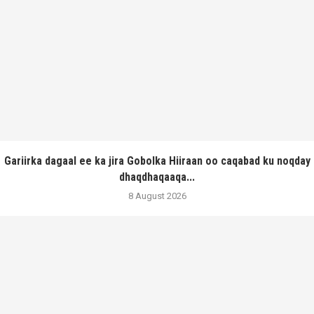
Gariirka dagaal ee ka jira Gobolka Hiiraan oo caqabad ku noqday
dhaqdhaqaaqa...
8 August 2026