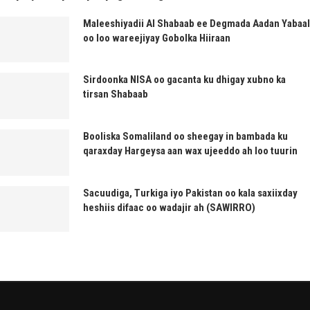
Maleeshiyadii Al Shabaab ee Degmada Aadan Yabaal
oo loo wareejiyay Gobolka Hiiraan
Sirdoonka NISA oo gacanta ku dhigay xubno ka
tirsan Shabaab
Booliska Somaliland oo sheegay in bambada ku
qaraxday Hargeysa aan wax ujeeddo ah loo tuurin
Sacuudiga, Turkiga iyo Pakistan oo kala saxiixday
heshiis difaac oo wadajir ah (SAWIRRO)