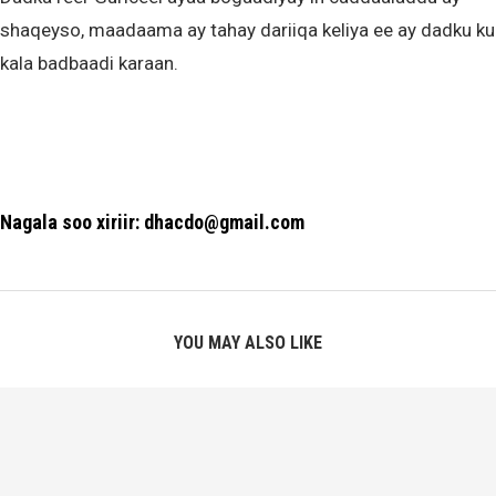
shaqeyso, maadaama ay tahay dariiqa keliya ee ay dadku ku
kala badbaadi karaan.
Nagala soo xiriir: dhacdo@gmail.com
YOU MAY ALSO LIKE