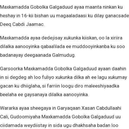
Maxkamadda Gobolka Galgaduud ayaa maanta ninkan ku
heshay in 16-kii bishan uu magaaladaasi ku dilay ganacsade
Deeq Cabdi Jaamac.
Maxkamadda ayaa dedejisay xukunka kiiskan, oo la xiriira
dilalka aanooyinka qabaa’ilada ee muddooyinkanba ku soo
badanayay deegaanada Galmudug.
Garsoorka Maxkamadda Gobolka Galgaduud ayaan daahin
in si degdeg ah loo fuliyo xukunka dilka ah ee lagu xukumay
gacan ku dhiiglaha, si farriin loogu diro maleeshiyaadka
beelaha ee gaysanaya dilalka aanooyinka.
Wararka ayaa sheegaya in Garyaqaan Xasan Cabdullaahi
Cali, Gudoomiyaha Maxkamadda Gobolka Galgaduud uu
ciidamada weydiistay in sida ugu dhakhsaha badan loo