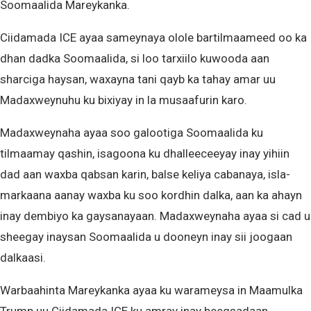
Soomaalida Mareykanka.
Ciidamada ICE ayaa sameynaya olole bartilmaameed oo ka
dhan dadka Soomaalida, si loo tarxiilo kuwooda aan
sharciga haysan, waxayna tani qayb ka tahay amar uu
Madaxweynuhu ku bixiyay in la musaafurin karo.
Madaxweynaha ayaa soo galootiga Soomaalida ku
tilmaamay qashin, isagoona ku dhalleeceeyay inay yihiin
dad aan waxba qabsan karin, balse keliya cabanaya, isla-
markaana aanay waxba ku soo kordhin dalka, aan ka ahayn
inay dembiyo ka gaysanayaan. Madaxweynaha ayaa si cad u
sheegay inaysan Soomaalida u dooneyn inay sii joogaan
dalkaasi.
Warbaahinta Mareykanka ayaa ku warameysa in Maamulka