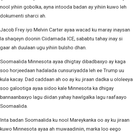
nool yihiin gobolka, ayna intooda badan ay yihiin kuwo leh
dokumenti sharci ah.
Jacob Frey iyo Melvin Carter ayaa wacad ku maray inaysan
la shaqeyn doonin Ciidamada ICE, sababtu tahay inay si
gaar ah duulaan ugu yihiin bulsho dhan.
Soomaalida Minnesota ayaa dhigtay dibadbaxyo ay kaga
soo horjeedaan hadalada cunsuriyadda leh ee Trump uu
kula kacay. Dad caddaan ah oo ay ku jiraan dadka u ololeeya
soo galootiga ayaa sidoo kale Minnesota ka dhigay
bannaanbaxyo lagu diidan yahay hawlgalka lagu raafaayo
Soomaalida.
Inta badan Soomaalida ku nool Mareykanka oo ay ku jiraan
kuwo Minnesota ayaa ah muwaadiniin, marka loo eego