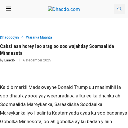
Dhacdooyin
Wararka Maanta
Cabsi aan horey loo arag oo soo wajahday Soomaalida
Minnesota
by
Laacib
6 December 2025
Ka dib markii Madaxweyne Donald Trump uu maalmihii la
soo dhaafay xoojiyay weeraradiisa afka ee ka dhanka ah
Soomaalida Mareykanka, Saraakiisha Socdaalka
Mareykanka iyo Ilaalinta Kastamyada ayaa ku soo badanaya
Gobolka Minnesota, oo ah gobolka ay ku badan yihiin