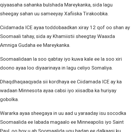
qiyaasaha sahanka bulshada Mareykanka, sida lagu
sheegay sahan uu sameeyay Xafiiska Tirakoobka.
Ciidamada ICE ayaa toddobaadkan xiray 12 qof oo shan ay
Soomaali tahay, sida ay Khamiistii sheegtay Waaxda
Amniga Gudaha ee Mareykanka.
Soomaalidaan la soo qabtay iyo kuwa kale ee la soo xiri
doono ayaa loo diyaarinaya in lagu celiyo Somaliya.
Dhaqdhaqaaqyada sii kordhaya ee Ciidamada ICE ay ka
wadaan Minnesota ayaa cabsi iyo xiisadba ka huriyay
gobolka.
Wararka ayaa sheegaya in uu aad u yaraaday isu socodka
Soomaalida ee labada magaalo ee Minneapolis iyo Saint
Paul, oo hoy u ah Soomaalida ugu badan ee dalkaasi ku