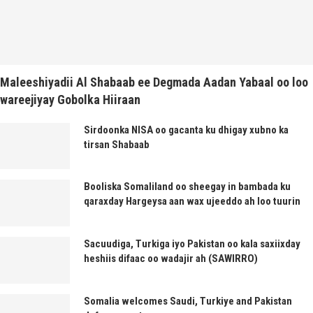
Maleeshiyadii Al Shabaab ee Degmada Aadan Yabaal oo loo
wareejiyay Gobolka Hiiraan
Sirdoonka NISA oo gacanta ku dhigay xubno ka
tirsan Shabaab
Booliska Somaliland oo sheegay in bambada ku
qaraxday Hargeysa aan wax ujeeddo ah loo tuurin
Sacuudiga, Turkiga iyo Pakistan oo kala saxiixday
heshiis difaac oo wadajir ah (SAWIRRO)
Somalia welcomes Saudi, Turkiye and Pakistan