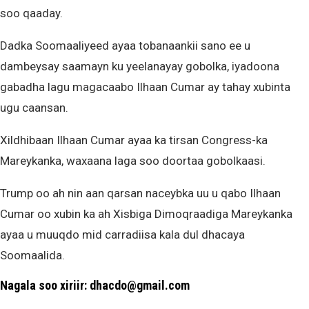
soo qaaday.
Dadka Soomaaliyeed ayaa tobanaankii sano ee u
dambeysay saamayn ku yeelanayay gobolka, iyadoona
gabadha lagu magacaabo Ilhaan Cumar ay tahay xubinta
ugu caansan.
Xildhibaan Ilhaan Cumar ayaa ka tirsan Congress-ka
Mareykanka, waxaana laga soo doortaa gobolkaasi.
Trump oo ah nin aan qarsan naceybka uu u qabo Ilhaan
Cumar oo xubin ka ah Xisbiga Dimoqraadiga Mareykanka
ayaa u muuqdo mid carradiisa kala dul dhacaya
Soomaalida.
Nagala soo xiriir: dhacdo@gmail.com