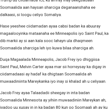
Trump uu Ciidamada ICE ku amray inay beegsadaan
Soomaalida aan haysan sharciga deganaanshaha ee
dalkaasi, si loogu celiyo Somaliya.
Hase yeeshee ciidamadan ayaa cabsi badan ka abuuray
magaalooyinka mataanaha ee Minneapolis iyo Saint Paul, ka
dib markii ay si aan kala sooc lahayn ula dhaqmeen
Soomaalida sharciga leh iyo kuwa bilaa sharciga ah.
Duqa Magaalada Minneapolis, Jacob Frey iyo dhiggiisa
Saint Paul, Melvin Carter ayaa mar sii horreysay ka digay in
ciidamadaasi ay hadaf ka dhigtaan Soomaalida ah
muwaadiniinta Mareykanka iyo inay si khalad ah u celiyaan.
Jacob Frey ayaa Talaadadii sheegay in inta badan
Soomaalida Minnesota ay yihiin muwaadiniin Mareykan ah,
iyadoo uu xusay in in ka badan 80 kun oo Soomaali ah ay ku