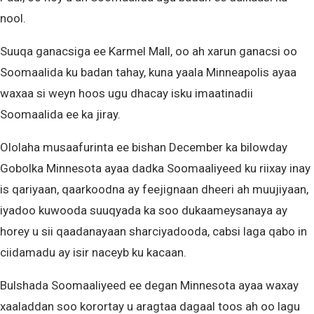
nool.
Suuqa ganacsiga ee Karmel Mall, oo ah xarun ganacsi oo
Soomaalida ku badan tahay, kuna yaala Minneapolis ayaa
waxaa si weyn hoos ugu dhacay isku imaatinadii
Soomaalida ee ka jiray.
Ololaha musaafurinta ee bishan December ka bilowday
Gobolka Minnesota ayaa dadka Soomaaliyeed ku riixay inay
is qariyaan, qaarkoodna ay feejignaan dheeri ah muujiyaan,
iyadoo kuwooda suuqyada ka soo dukaameysanaya ay
horey u sii qaadanayaan sharciyadooda, cabsi laga qabo in
ciidamadu ay isir naceyb ku kacaan.
Bulshada Soomaaliyeed ee degan Minnesota ayaa waxay
xaaladdan soo korortay u aragtaa dagaal toos ah oo lagu