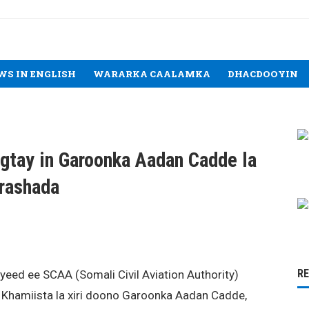
WS IN ENGLISH
WARARKA CAALAMKA
DHACDOOYIN
gtay in Garoonka Aadan Cadde la
orashada
R
eed ee SCAA (Somali Civil Aviation Authority)
 Khamiista la xiri doono Garoonka Aadan Cadde,