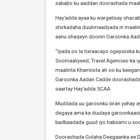
sababo ku aaddan doorashada maal
Hay’adda ayaa ku wargelisay shaca
shirkadaha duulimaadyada in maali
aanu shaqeyn doonin Garoonka Aad
“Iyada oo la tixraacayo ogeysiiska k
Soomaaliyeed, Travel Agencies-ka i
maalinta Khamiista ah oo ku beegan
Garoonka Aadan Cadde doorashada a
saartay Hay’adda SCAA.
Muddada uu garoonku xiran yahay ay
degaya ama ka duulaya garoonkaasi.
badbaadada guud iyo habsami u so
Doorashada Golaha Deegaanka ee 