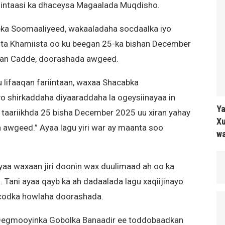
intaasi ka dhaceysa Magaalada Muqdisho.
bka Soomaaliyeed, wakaaladaha socdaalka iyo
nta Khamiista oo ku beegan 25-ka bishan December
an Cadde, doorashada awgeed.
u lifaaqan fariintaan, waxaa Shacabka
yo shirkaddaha diyaaraddaha la ogeysiinayaa in
Ya
 taariikhda 25 bisha December 2025 uu xiran yahay
Xu
wgeed.” Ayaa lagu yiri war ay maanta soo
wa
aa waxaan jiri doonin wax duulimaad ah oo ka
 Tani ayaa qayb ka ah dadaalada lagu xaqiijinayo
codka howlaha doorashada.
Degmooyinka Gobolka Banaadir ee toddobaadkan