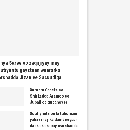
hya Saree oo xaqiijiyay inay
utiyiintu gaysteen weerarka
rshadda Jizan ee Sacuudiga
Xarunta Gaaska ee
Shirkadda Aramco ee
Jubail oo gubaneysa
Xuutiyiinta oo la tuhunsan
yahay inay ka dambeeyaan
dabka ka kacay warshadda