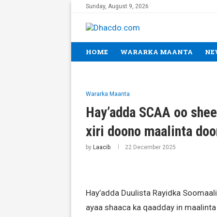
Sunday, August 9, 2026
HOME
WARARKA MAANTA
NE
Wararka Maanta
Hay’adda SCAA oo shee
xiri doono maalinta do
by
Laacib
22 December 2025
Hay’adda Duulista Rayidka Soomaaliy
ayaa shaaca ka qaadday in maalinta