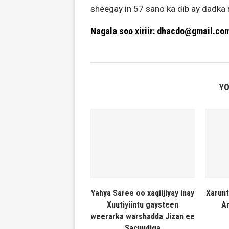
sheegay in 57 sano ka dib ay dadka
Nagala soo xiriir: dhacdo@gmail.co
YO
Yahya Saree oo xaqiijiyay inay
Xarunt
Xuutiyiintu gaysteen
Ar
weerarka warshadda Jizan ee
Sacuudiga