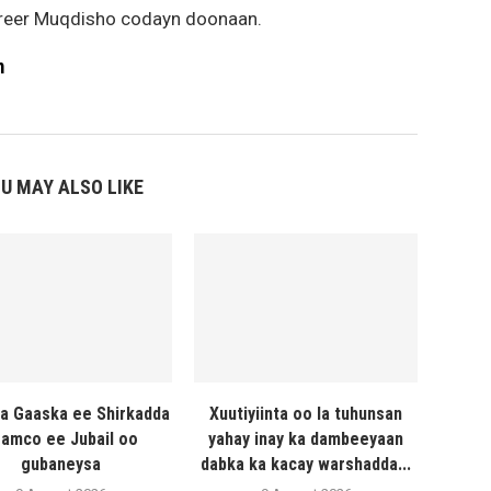
 reer Muqdisho codayn doonaan.
m
U MAY ALSO LIKE
a Gaaska ee Shirkadda
Xuutiyiinta oo la tuhunsan
amco ee Jubail oo
yahay inay ka dambeeyaan
gubaneysa
dabka ka kacay warshadda...