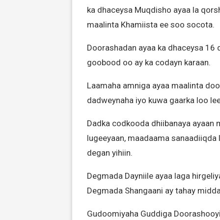
ka dhaceysa Muqdisho ayaa la qors
maalinta Khamiista ee soo socota.
Doorashadan ayaa ka dhaceysa 16 d
goobood oo ay ka codayn karaan.
Laamaha amniga ayaa maalinta door
dadweynaha iyo kuwa gaarka loo le
Dadka codkooda dhiibanaya ayaan m
lugeeyaan, maadaama sanaadiiqda la
degan yihiin.
Degmada Dayniile ayaa laga hirgeliy
Degmada Shangaani ay tahay midda 
Gudoomiyaha Guddiga Doorashooyin