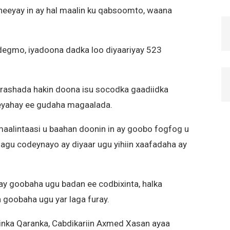
heeyay in ay hal maalin ku qabsoomto, waana
egmo, iyadoona dadka loo diyaariyay 523
ashada hakin doona isu socodka gaadiidka
eyahay ee gudaha magaalada.
aalintaasi u baahan doonin in ay goobo fogfog u
gu codeynayo ay diyaar ugu yihiin xaafadaha ay
ay goobaha ugu badan ee codbixinta, halka
goobaha ugu yar laga furay.
ka Qaranka, Cabdikariin Axmed Xasan ayaa