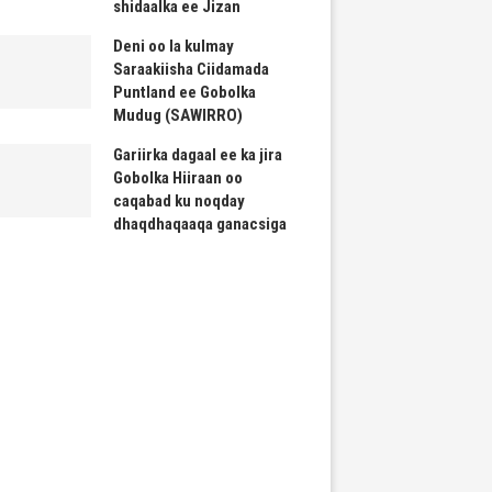
shidaalka ee Jizan
Deni oo la kulmay
Saraakiisha Ciidamada
Puntland ee Gobolka
Mudug (SAWIRRO)
Gariirka dagaal ee ka jira
Gobolka Hiiraan oo
caqabad ku noqday
dhaqdhaqaaqa ganacsiga