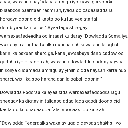
ahaa, waxaana hay’adaha amniga iyo kuwa garsoorku
bilaabeen baaritaan rasmi ah, iyada oo cadaaladda la
horgayn doono cid kasta oo ku lug yeelata fal
dembiyaadkan culus.” Ayaa lagu sheegay
warsaxaafadeedka oo intaasi ku daray “Dowladda Somaliya
waxa ay u aragtaa falalka nuucaan ah kuwa aan la aqbali
karin, ka baxsan sharciga, kana jawaabaya dano cadow oo
gudaha iyo dibadda ah, waxaana dowladdu caddeynaysaa
in keliya ciidamada amnigu ay yihiin cidda haysan karta hub
sharci, wixii ka soo harana aan la aqbali doonin.”
Dowladda Federaalka ayaa sida warsaxaafadeedka lagu
sheegay ka digtay in tallaabo adag laga qaadi doono cid
kasta oo ku dhaqaaqda falal noocaasi oo kale ah.
“Dowladda Federaalka waxa ay uga digeysaa shakhsi iyo