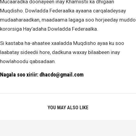
Mucaaradka doonayeen inay Khamiistii ka dhigaan
Muqdisho. Dowladda Federaalka ayaana carqaladeysay
mudaaharaadkan, maadaama lagaga soo horjeeday muddo
kororsiga Hay’adaha Dowladda Federaalka.
Si kastaba ha-ahaatee xaaladda Muqdisho ayaa ku soo
laabatay sideedii hore, dadkuna waxay bilaabeen inay
howlahoodu qabsadaan.
Nagala soo xiriir: dhacdo@gmail.com
YOU MAY ALSO LIKE