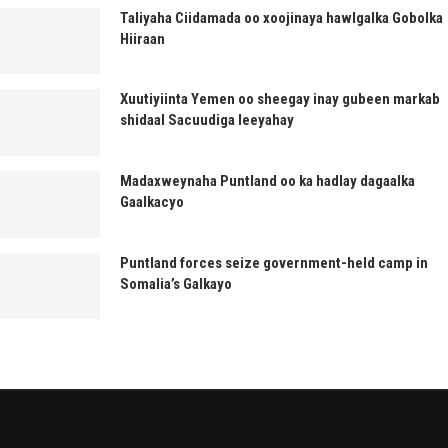
Taliyaha Ciidamada oo xoojinaya hawlgalka Gobolka
Hiiraan
Xuutiyiinta Yemen oo sheegay inay gubeen markab
shidaal Sacuudiga leeyahay
Madaxweynaha Puntland oo ka hadlay dagaalka
Gaalkacyo
Puntland forces seize government-held camp in
Somalia’s Galkayo