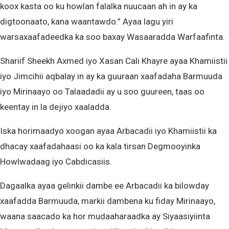
koox kasta oo ku howlan falalka nuucaan ah in ay ka
digtoonaato, kana waantawdo.” Ayaa lagu yiri
warsaxaafadeedka ka soo baxay Wasaaradda Warfaafinta.
Shariif Sheekh Axmed iyo Xasan Cali Khayre ayaa Khamiistii
iyo Jimcihii aqbalay in ay ka guuraan xaafadaha Barmuuda
iyo Mirinaayo oo Talaadadii ay u soo guureen, taas oo
keentay in la dejiyo xaaladda.
Iska horimaadyo xoogan ayaa Arbacadii iyo Khamiistii ka
dhacay xaafadahaasi oo ka kala tirsan Degmooyinka
Howlwadaag iyo Cabdicasiis.
Dagaalka ayaa gelinkii dambe ee Arbacadii ka bilowday
xaafadda Barmuuda, markii dambena ku fiday Mirinaayo,
waana saacado ka hor mudaaharaadka ay Siyaasiyiinta