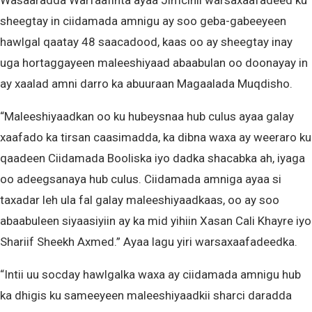
Wasaaradda Warfaafinta ayaa Jimcihii warsaxaafadeed ku
sheegtay in ciidamada amnigu ay soo geba-gabeeyeen
hawlgal qaatay 48 saacadood, kaas oo ay sheegtay inay
uga hortaggayeen maleeshiyaad abaabulan oo doonayay in
ay xaalad amni darro ka abuuraan Magaalada Muqdisho.
“Maleeshiyaadkan oo ku hubeysnaa hub culus ayaa galay
xaafado ka tirsan caasimadda, ka dibna waxa ay weeraro ku
qaadeen Ciidamada Booliska iyo dadka shacabka ah, iyaga
oo adeegsanaya hub culus. Ciidamada amniga ayaa si
taxadar leh ula fal galay maleeshiyaadkaas, oo ay soo
abaabuleen siyaasiyiin ay ka mid yihiin Xasan Cali Khayre iyo
Shariif Sheekh Axmed.” Ayaa lagu yiri warsaxaafadeedka.
“Intii uu socday hawlgalka waxa ay ciidamada amnigu hub
ka dhigis ku sameeyeen maleeshiyaadkii sharci daradda