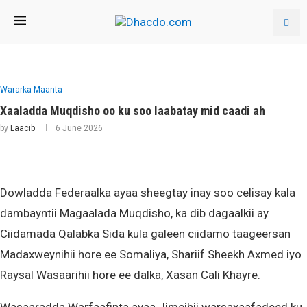
Wararka Maanta
Xaaladda Muqdisho oo ku soo laabatay mid caadi ah
by
Laacib
6 June 2026
Dowladda Federaalka ayaa sheegtay inay soo celisay kala
dambayntii Magaalada Muqdisho, ka dib dagaalkii ay
Ciidamada Qalabka Sida kula galeen ciidamo taageersan
Madaxweynihii hore ee Somaliya, Shariif Sheekh Axmed iyo
Raysal Wasaarihii hore ee dalka, Xasan Cali Khayre.