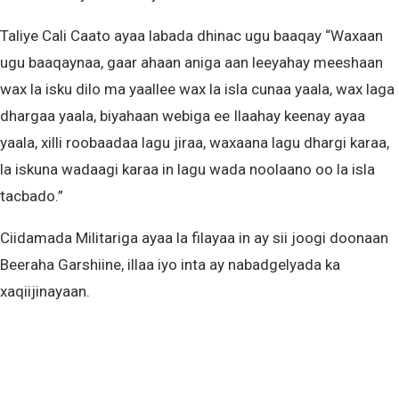
Taliye Cali Caato ayaa labada dhinac ugu baaqay “Waxaan
ugu baaqaynaa, gaar ahaan aniga aan leeyahay meeshaan
wax la isku dilo ma yaallee wax la isla cunaa yaala, wax laga
dhargaa yaala, biyahaan webiga ee Ilaahay keenay ayaa
yaala, xilli roobaadaa lagu jiraa, waxaana lagu dhargi karaa,
la iskuna wadaagi karaa in lagu wada noolaano oo la isla
tacbado.”
Ciidamada Militariga ayaa la filayaa in ay sii joogi doonaan
Beeraha Garshiine, illaa iyo inta ay nabadgelyada ka
xaqiijinayaan.