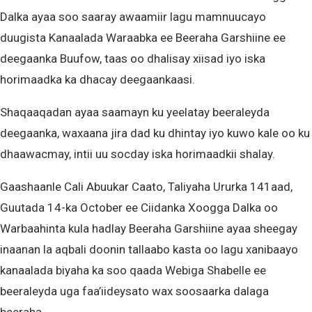
Dalka ayaa soo saaray awaamiir lagu mamnuucayo
duugista Kanaalada Waraabka ee Beeraha Garshiine ee
deegaanka Buufow, taas oo dhalisay xiisad iyo iska
horimaadka ka dhacay deegaankaasi.
Shaqaaqadan ayaa saamayn ku yeelatay beeraleyda
deegaanka, waxaana jira dad ku dhintay iyo kuwo kale oo ku
dhaawacmay, intii uu socday iska horimaadkii shalay.
Gaashaanle Cali Abuukar Caato, Taliyaha Ururka 141aad,
Guutada 14-ka October ee Ciidanka Xoogga Dalka oo
Warbaahinta kula hadlay Beeraha Garshiine ayaa sheegay
inaanan la aqbali doonin tallaabo kasta oo lagu xanibaayo
kanaalada biyaha ka soo qaada Webiga Shabelle ee
beeraleyda uga faa’iideysato wax soosaarka dalaga