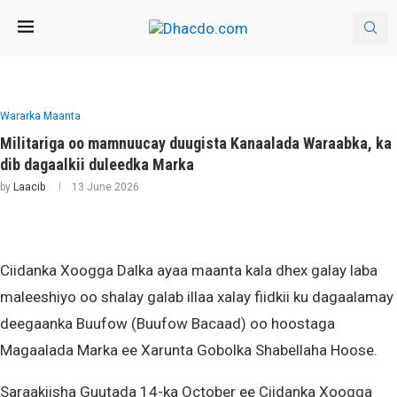
Wararka Maanta
Militariga oo mamnuucay duugista Kanaalada Waraabka, ka
dib dagaalkii duleedka Marka
by
Laacib
13 June 2026
Ciidanka Xoogga Dalka ayaa maanta kala dhex galay laba
maleeshiyo oo shalay galab illaa xalay fiidkii ku dagaalamay
deegaanka Buufow (Buufow Bacaad) oo hoostaga
Magaalada Marka ee Xarunta Gobolka Shabellaha Hoose.
Saraakiisha Guutada 14-ka October ee Ciidanka Xoogga