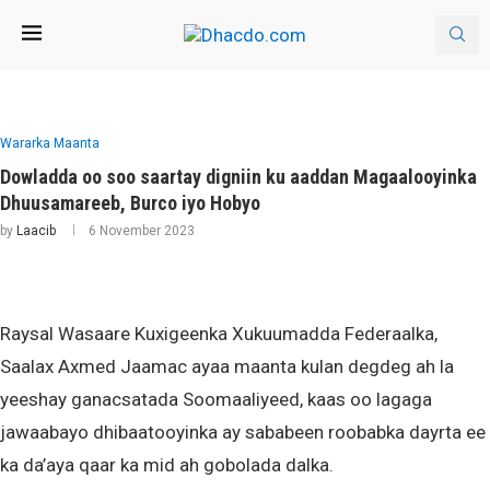
Wararka Maanta
Dowladda oo soo saartay digniin ku aaddan Magaalooyinka
Dhuusamareeb, Burco iyo Hobyo
by
Laacib
6 November 2023
Raysal Wasaare Kuxigeenka Xukuumadda Federaalka,
Saalax Axmed Jaamac ayaa maanta kulan degdeg ah la
yeeshay ganacsatada Soomaaliyeed, kaas oo lagaga
jawaabayo dhibaatooyinka ay sababeen roobabka dayrta ee
ka da’aya qaar ka mid ah gobolada dalka.