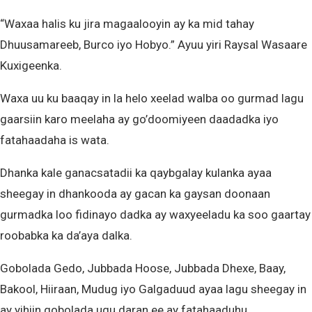
“Waxaa halis ku jira magaalooyin ay ka mid tahay
Dhuusamareeb, Burco iyo Hobyo.” Ayuu yiri Raysal Wasaare
Kuxigeenka.
Waxa uu ku baaqay in la helo xeelad walba oo gurmad lagu
gaarsiin karo meelaha ay go’doomiyeen daadadka iyo
fatahaadaha is wata.
Dhanka kale ganacsatadii ka qaybgalay kulanka ayaa
sheegay in dhankooda ay gacan ka gaysan doonaan
gurmadka loo fidinayo dadka ay waxyeeladu ka soo gaartay
roobabka ka da’aya dalka.
Gobolada Gedo, Jubbada Hoose, Jubbada Dhexe, Baay,
Bakool, Hiiraan, Mudug iyo Galgaduud ayaa lagu sheegay in
ay yihiin gobolada ugu daran ee ay fatahaaduhu