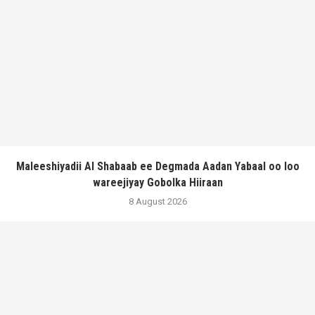
Maleeshiyadii Al Shabaab ee Degmada Aadan Yabaal oo loo
wareejiyay Gobolka Hiiraan
8 August 2026