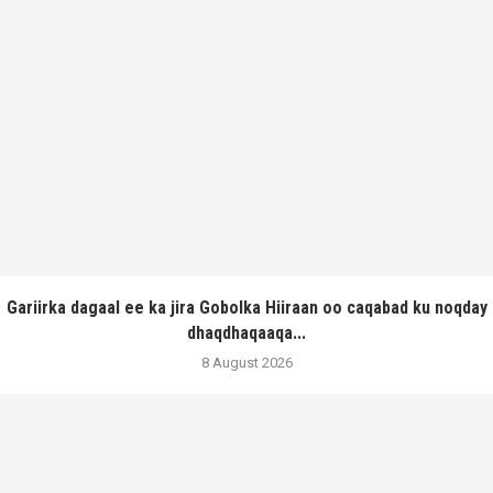
Gariirka dagaal ee ka jira Gobolka Hiiraan oo caqabad ku noqday
dhaqdhaqaaqa...
8 August 2026