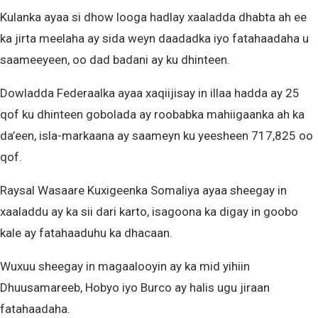
Kulanka ayaa si dhow looga hadlay xaaladda dhabta ah ee
ka jirta meelaha ay sida weyn daadadka iyo fatahaadaha u
saameeyeen, oo dad badani ay ku dhinteen.
Dowladda Federaalka ayaa xaqiijisay in illaa hadda ay 25
qof ku dhinteen gobolada ay roobabka mahiigaanka ah ka
da’een, isla-markaana ay saameyn ku yeesheen 717,825 oo
qof.
Raysal Wasaare Kuxigeenka Somaliya ayaa sheegay in
xaaladdu ay ka sii dari karto, isagoona ka digay in goobo
kale ay fatahaaduhu ka dhacaan.
Wuxuu sheegay in magaalooyin ay ka mid yihiin
Dhuusamareeb, Hobyo iyo Burco ay halis ugu jiraan
fatahaadaha.