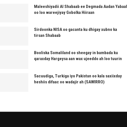
Maleeshiyadii Al Shabaab ee Degmada Aadan Yabaal
oo loo wareejiyay Gobolka Hiiraan
Sirdoonka NISA oo gacanta ku dhigay xubno ka
tirsan Shabaab
Booliska Somaliland oo sheegay in bambada ku
qaraxday Hargeysa aan wax ujeeddo ah loo tuurin
Sacuudiga, Turkiga iyo Pakistan oo kala saxiixday
heshiis difaac oo wadajir ah (SAWIRRO)