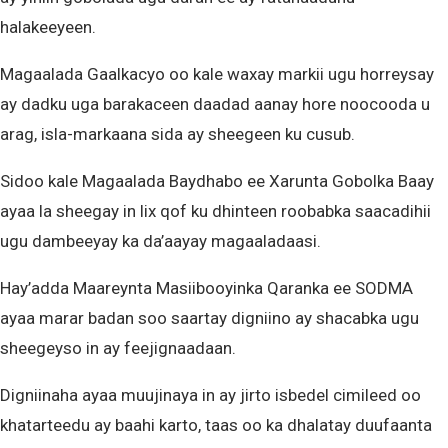
halakeeyeen.
Magaalada Gaalkacyo oo kale waxay markii ugu horreysay
ay dadku uga barakaceen daadad aanay hore noocooda u
arag, isla-markaana sida ay sheegeen ku cusub.
Sidoo kale Magaalada Baydhabo ee Xarunta Gobolka Baay
ayaa la sheegay in lix qof ku dhinteen roobabka saacadihii
ugu dambeeyay ka da’aayay magaaladaasi.
Hay’adda Maareynta Masiibooyinka Qaranka ee SODMA
ayaa marar badan soo saartay digniino ay shacabka ugu
sheegeyso in ay feejignaadaan.
Digniinaha ayaa muujinaya in ay jirto isbedel cimileed oo
khatarteedu ay baahi karto, taas oo ka dhalatay duufaanta