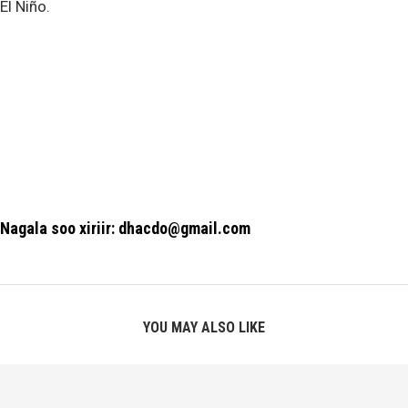
El Niño.
Nagala soo xiriir: dhacdo@gmail.com
YOU MAY ALSO LIKE