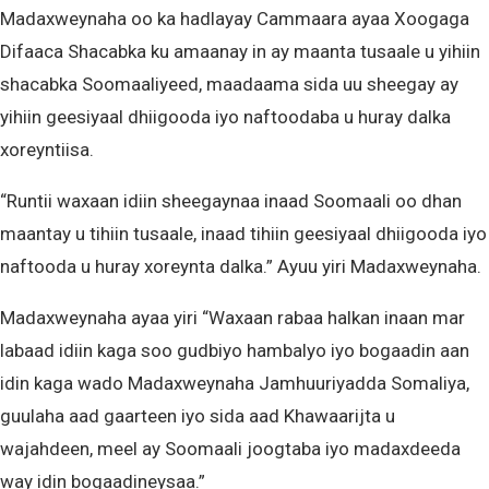
Madaxweynaha oo ka hadlayay Cammaara ayaa Xoogaga
Difaaca Shacabka ku amaanay in ay maanta tusaale u yihiin
shacabka Soomaaliyeed, maadaama sida uu sheegay ay
yihiin geesiyaal dhiigooda iyo naftoodaba u huray dalka
xoreyntiisa.
“Runtii waxaan idiin sheegaynaa inaad Soomaali oo dhan
maantay u tihiin tusaale, inaad tihiin geesiyaal dhiigooda iyo
naftooda u huray xoreynta dalka.” Ayuu yiri Madaxweynaha.
Madaxweynaha ayaa yiri “Waxaan rabaa halkan inaan mar
labaad idiin kaga soo gudbiyo hambalyo iyo bogaadin aan
idin kaga wado Madaxweynaha Jamhuuriyadda Somaliya,
guulaha aad gaarteen iyo sida aad Khawaarijta u
wajahdeen, meel ay Soomaali joogtaba iyo madaxdeeda
way idin bogaadineysaa.”