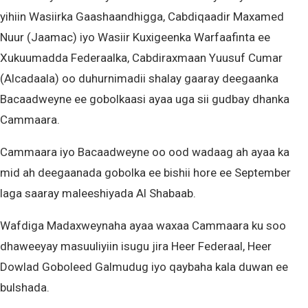
yihiin Wasiirka Gaashaandhigga, Cabdiqaadir Maxamed
Nuur (Jaamac) iyo Wasiir Kuxigeenka Warfaafinta ee
Xukuumadda Federaalka, Cabdiraxmaan Yuusuf Cumar
(Alcadaala) oo duhurnimadii shalay gaaray deegaanka
Bacaadweyne ee gobolkaasi ayaa uga sii gudbay dhanka
Cammaara.
Cammaara iyo Bacaadweyne oo ood wadaag ah ayaa ka
mid ah deegaanada gobolka ee bishii hore ee September
laga saaray maleeshiyada Al Shabaab.
Wafdiga Madaxweynaha ayaa waxaa Cammaara ku soo
dhaweeyay masuuliyiin isugu jira Heer Federaal, Heer
Dowlad Goboleed Galmudug iyo qaybaha kala duwan ee
bulshada.