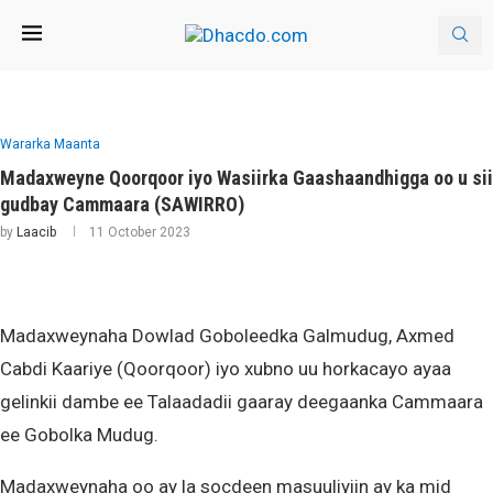
Wararka Maanta
Madaxweyne Qoorqoor iyo Wasiirka Gaashaandhigga oo u sii
gudbay Cammaara (SAWIRRO)
by
Laacib
11 October 2023
Madaxweynaha Dowlad Goboleedka Galmudug, Axmed
Cabdi Kaariye (Qoorqoor) iyo xubno uu horkacayo ayaa
gelinkii dambe ee Talaadadii gaaray deegaanka Cammaara
ee Gobolka Mudug.
Madaxweynaha oo ay la socdeen masuuliyiin ay ka mid