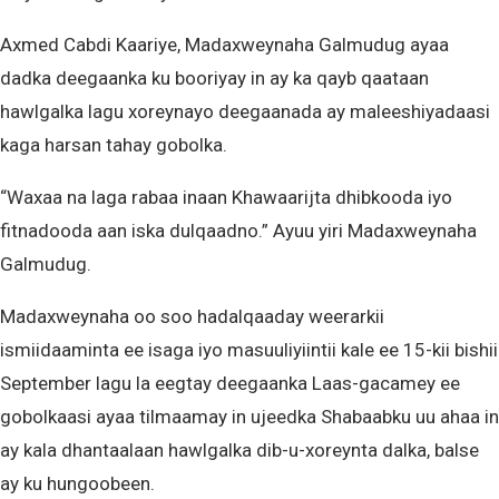
Axmed Cabdi Kaariye, Madaxweynaha Galmudug ayaa
dadka deegaanka ku booriyay in ay ka qayb qaataan
hawlgalka lagu xoreynayo deegaanada ay maleeshiyadaasi
kaga harsan tahay gobolka.
“Waxaa na laga rabaa inaan Khawaarijta dhibkooda iyo
fitnadooda aan iska dulqaadno.” Ayuu yiri Madaxweynaha
Galmudug.
Madaxweynaha oo soo hadalqaaday weerarkii
ismiidaaminta ee isaga iyo masuuliyiintii kale ee 15-kii bishii
September lagu la eegtay deegaanka Laas-gacamey ee
gobolkaasi ayaa tilmaamay in ujeedka Shabaabku uu ahaa in
ay kala dhantaalaan hawlgalka dib-u-xoreynta dalka, balse
ay ku hungoobeen.