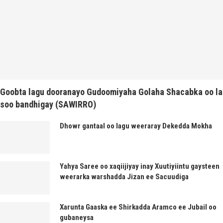
Goobta lagu dooranayo Gudoomiyaha Golaha Shacabka oo la
soo bandhigay (SAWIRRO)
Dhowr gantaal oo lagu weeraray Dekedda Mokha
Yahya Saree oo xaqiijiyay inay Xuutiyiintu gaysteen
weerarka warshadda Jizan ee Sacuudiga
Xarunta Gaaska ee Shirkadda Aramco ee Jubail oo
gubaneysa