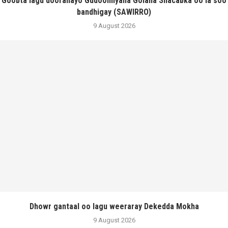
Goobta lagu dooranayo Gudoomiyaha Golaha Shacabka oo la soo
bandhigay (SAWIRRO)
9 August 2026
Dhowr gantaal oo lagu weeraray Dekedda Mokha
9 August 2026