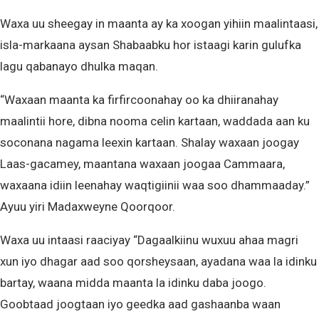
Waxa uu sheegay in maanta ay ka xoogan yihiin maalintaasi,
isla-markaana aysan Shabaabku hor istaagi karin gulufka
lagu qabanayo dhulka maqan.
“Waxaan maanta ka firfircoonahay oo ka dhiiranahay
maalintii hore, dibna nooma celin kartaan, waddada aan ku
soconana nagama leexin kartaan. Shalay waxaan joogay
Laas-gacamey, maantana waxaan joogaa Cammaara,
waxaana idiin leenahay waqtigiinii waa soo dhammaaday.”
Ayuu yiri Madaxweyne Qoorqoor.
Waxa uu intaasi raaciyay “Dagaalkiinu wuxuu ahaa magri
xun iyo dhagar aad soo qorsheysaan, ayadana waa la idinku
bartay, waana midda maanta la idinku daba joogo.
Goobtaad joogtaan iyo geedka aad gashaanba waan