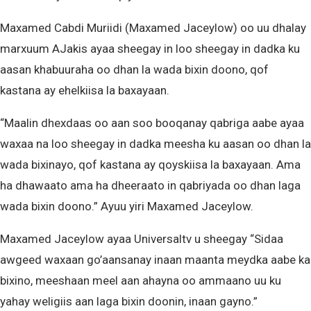
Maxamed Cabdi Muriidi (Maxamed Jaceylow) oo uu dhalay
marxuum AJakis ayaa sheegay in loo sheegay in dadka ku
aasan khabuuraha oo dhan la wada bixin doono, qof
kastana ay ehelkiisa la baxayaan.
“Maalin dhexdaas oo aan soo booqanay qabriga aabe ayaa
waxaa na loo sheegay in dadka meesha ku aasan oo dhan la
wada bixinayo, qof kastana ay qoyskiisa la baxayaan. Ama
ha dhawaato ama ha dheeraato in qabriyada oo dhan laga
wada bixin doono.” Ayuu yiri Maxamed Jaceylow.
Maxamed Jaceylow ayaa Universaltv u sheegay “Sidaa
awgeed waxaan go’aansanay inaan maanta meydka aabe ka
bixino, meeshaan meel aan ahayna oo ammaano uu ku
yahay weligiis aan laga bixin doonin, inaan gayno.”