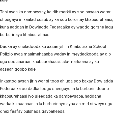
kale.
Tani ayaa ka dambeysay, ka dib markii ay soo baxeen warar
sheegaya in xaalad cusub ay ka soo korortay khabuurahaasi,
kuna aaddan in Dowladda Federaalka ay waddo qorshe lagu
burburinayo khabuurahaasi.
Dadka ay eheladooda ku aasan yihiin Khabuuraha School
Polizio ayaa maalmahaanba waday in meydadkooda ay dib
uga soo saaraan khabuurahaasi, isla-markaana ay ku
aasaan goobo kale.
Inkastoo aysan jirin war si toos ah uga soo baxay Dowladda
Federaalka oo dadka loogu sheegayo in la burburin doono
khabuurahaasi iyo ujeedada ka dambeysaba, haddana
warka ku saabsan in la burburinayo ayaa ah mid si weyn ugu
dhex faafay bulshada qaybaheeda.