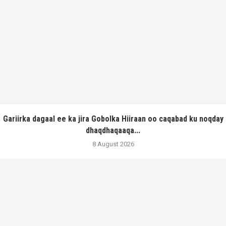
Gariirka dagaal ee ka jira Gobolka Hiiraan oo caqabad ku noqday
dhaqdhaqaaqa...
8 August 2026