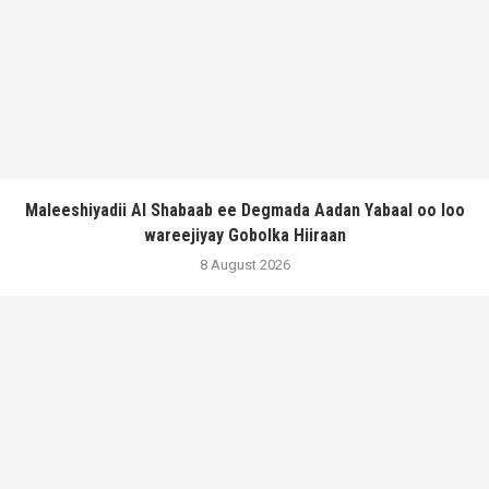
Maleeshiyadii Al Shabaab ee Degmada Aadan Yabaal oo loo
wareejiyay Gobolka Hiiraan
8 August 2026