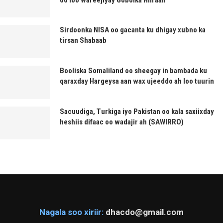
Sirdoonka NISA oo gacanta ku dhigay xubno ka
tirsan Shabaab
Booliska Somaliland oo sheegay in bambada ku
qaraxday Hargeysa aan wax ujeeddo ah loo tuurin
Sacuudiga, Turkiga iyo Pakistan oo kala saxiixday
heshiis difaac oo wadajir ah (SAWIRRO)
Nagala soo xiriir:
dhacdo@gmail.com