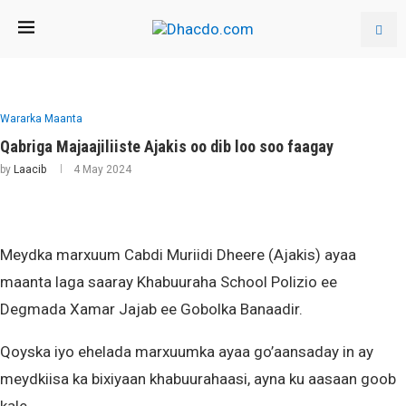
Wararka Maanta
Qabriga Majaajiliiste Ajakis oo dib loo soo faagay
by
Laacib
4 May 2024
Meydka marxuum Cabdi Muriidi Dheere (Ajakis) ayaa
maanta laga saaray Khabuuraha School Polizio ee
Degmada Xamar Jajab ee Gobolka Banaadir.
Qoyska iyo ehelada marxuumka ayaa go’aansaday in ay
meydkiisa ka bixiyaan khabuurahaasi, ayna ku aasaan goob