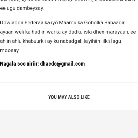
ee ugu dambeysay.
Dowladda Federaalka iyo Maamulka Gobolka Banaadir
ayaan weli ka hadlin warka ay dadku isla dhex marayaan, ee
ah in ahlu khabuurkii ay ku nabadgeli la’yihiin iilkii lagu
moosay.
Nagala soo xiriir: dhacdo@gmail.com
YOU MAY ALSO LIKE