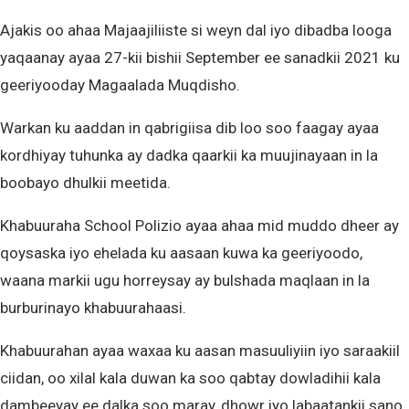
Ajakis oo ahaa Majaajiliiste si weyn dal iyo dibadba looga
yaqaanay ayaa 27-kii bishii September ee sanadkii 2021 ku
geeriyooday Magaalada Muqdisho.
Warkan ku aaddan in qabrigiisa dib loo soo faagay ayaa
kordhiyay tuhunka ay dadka qaarkii ka muujinayaan in la
boobayo dhulkii meetida.
Khabuuraha School Polizio ayaa ahaa mid muddo dheer ay
qoysaska iyo ehelada ku aasaan kuwa ka geeriyoodo,
waana markii ugu horreysay ay bulshada maqlaan in la
burburinayo khabuurahaasi.
Khabuurahan ayaa waxaa ku aasan masuuliyiin iyo saraakiil
ciidan, oo xilal kala duwan ka soo qabtay dowladihii kala
dambeeyay ee dalka soo maray, dhowr iyo labaatankii sano