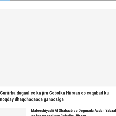
Gariirka dagaal ee ka jira Gobolka Hiiraan oo caqabad ku
noqday dhaqdhaqaaqa ganacsiga
Maleeshiyadii Al Shabaab ee Degmada Aadan Yabaal
oo loo wareejiyay Gobolka Hiiraan