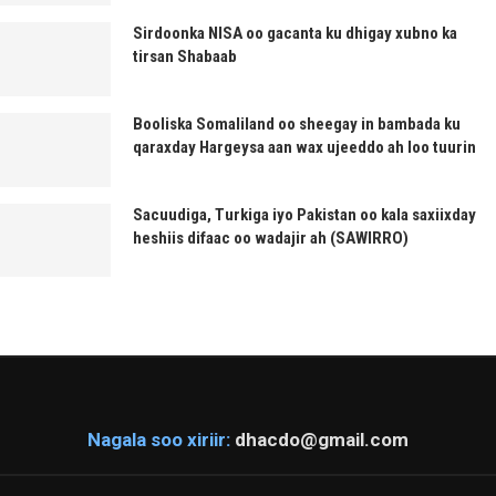
Sirdoonka NISA oo gacanta ku dhigay xubno ka
tirsan Shabaab
Booliska Somaliland oo sheegay in bambada ku
qaraxday Hargeysa aan wax ujeeddo ah loo tuurin
Sacuudiga, Turkiga iyo Pakistan oo kala saxiixday
heshiis difaac oo wadajir ah (SAWIRRO)
Nagala soo xiriir:
dhacdo@gmail.com