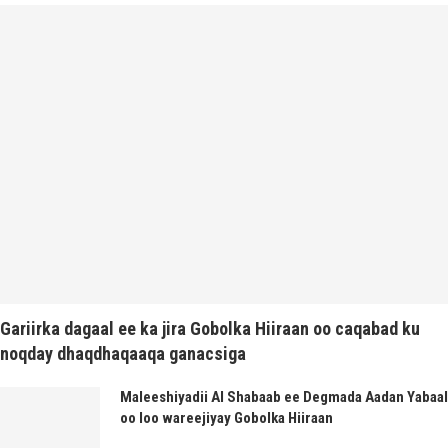
Gariirka dagaal ee ka jira Gobolka Hiiraan oo caqabad ku
noqday dhaqdhaqaaqa ganacsiga
Maleeshiyadii Al Shabaab ee Degmada Aadan Yabaal
oo loo wareejiyay Gobolka Hiiraan