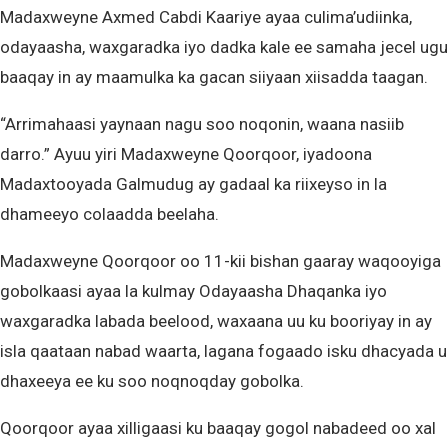
Madaxweyne Axmed Cabdi Kaariye ayaa culima’udiinka,
odayaasha, waxgaradka iyo dadka kale ee samaha jecel ugu
baaqay in ay maamulka ka gacan siiyaan xiisadda taagan.
“Arrimahaasi yaynaan nagu soo noqonin, waana nasiib
darro.” Ayuu yiri Madaxweyne Qoorqoor, iyadoona
Madaxtooyada Galmudug ay gadaal ka riixeyso in la
dhameeyo colaadda beelaha.
Madaxweyne Qoorqoor oo 11-kii bishan gaaray waqooyiga
gobolkaasi ayaa la kulmay Odayaasha Dhaqanka iyo
waxgaradka labada beelood, waxaana uu ku booriyay in ay
isla qaataan nabad waarta, lagana fogaado isku dhacyada u
dhaxeeya ee ku soo noqnoqday gobolka.
Qoorqoor ayaa xilligaasi ku baaqay gogol nabadeed oo xal