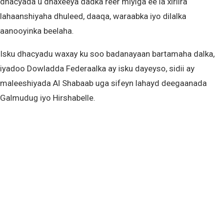
dhacyada u dhaxeeya dadka reer miyiga ee la xiriira
lahaanshiyaha dhuleed, daaqa, waraabka iyo dilalka
aanooyinka beelaha.
Isku dhacyadu waxay ku soo badanayaan bartamaha dalka,
iyadoo Dowladda Federaalka ay isku dayeyso, sidii ay
maleeshiyada Al Shabaab uga sifeyn lahayd deegaanada
Galmudug iyo Hirshabelle.