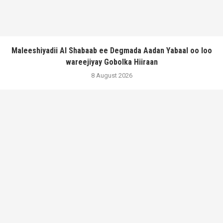
Maleeshiyadii Al Shabaab ee Degmada Aadan Yabaal oo loo
wareejiyay Gobolka Hiiraan
8 August 2026