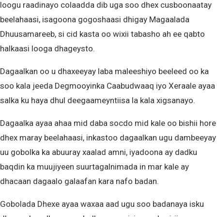
loogu raadinayo colaadda dib uga soo dhex cusboonaatay
beelahaasi, isagoona gogoshaasi dhigay Magaalada
Dhuusamareeb, si cid kasta oo wixii tabasho ah ee qabto
halkaasi looga dhageysto.
Dagaalkan oo u dhaxeeyay laba maleeshiyo beeleed oo ka
soo kala jeeda Degmooyinka Caabudwaaq iyo Xeraale ayaa
salka ku haya dhul deegaameyntiisa la kala xigsanayo.
Dagaalka ayaa ahaa mid daba socdo mid kale oo bishii hore
dhex maray beelahaasi, inkastoo dagaalkan ugu dambeeyay
uu gobolka ka abuuray xaalad amni, iyadoona ay dadku
baqdin ka muujiyeen suurtagalnimada in mar kale ay
dhacaan dagaalo galaafan kara nafo badan.
Gobolada Dhexe ayaa waxaa aad ugu soo badanaya isku