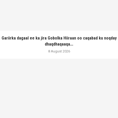
Gariirka dagaal ee ka jira Gobolka Hiiraan oo caqabad ku noqday
dhaqdhaqaaqa...
8 August 2026