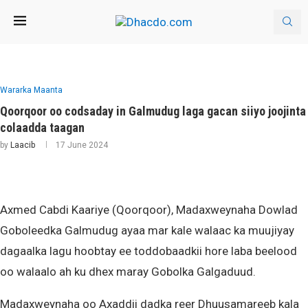
Wararka Maanta
Qoorqoor oo codsaday in Galmudug laga gacan siiyo joojinta
colaadda taagan
by
Laacib
17 June 2024
Axmed Cabdi Kaariye (Qoorqoor), Madaxweynaha Dowlad
Goboleedka Galmudug ayaa mar kale walaac ka muujiyay
dagaalka lagu hoobtay ee toddobaadkii hore laba beelood
oo walaalo ah ku dhex maray Gobolka Galgaduud.
Madaxweynaha oo Axaddii dadka reer Dhuusamareeb kala