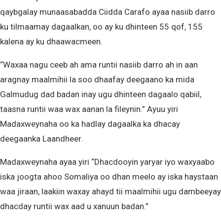
qaybgalay munaasabadda Ciidda Carafo ayaa nasiib darro
ku tilmaamay dagaalkan, oo ay ku dhinteen 55 qof, 155
kalena ay ku dhaawacmeen.
“Waxaa nagu ceeb ah ama runtii nasiib darro ah in aan
aragnay maalmihii la soo dhaafay deegaano ka mida
Galmudug dad badan inay ugu dhinteen dagaalo qabiil,
taasna runtii waa wax aanan la fileynin.” Ayuu yiri
Madaxweynaha oo ka hadlay dagaalka ka dhacay
deegaanka Laandheer.
Madaxweynaha ayaa yiri “Dhacdooyin yaryar iyo waxyaabo
iska joogta ahoo Somaliya oo dhan meelo ay iska haystaan
waa jiraan, laakiin waxay ahayd tii maalmihii ugu dambeeyay
dhacday runtii wax aad u xanuun badan.”