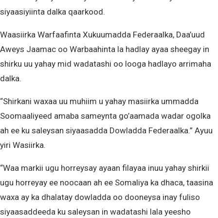
siyaasiyiinta dalka qaarkood.
Waasiirka Warfaafinta Xukuumadda Federaalka, Daa’uud
Aweys Jaamac oo Warbaahinta la hadlay ayaa sheegay in
shirku uu yahay mid wadatashi oo looga hadlayo arrimaha
dalka.
“Shirkani waxaa uu muhiim u yahay masiirka ummadda
Soomaaliyeed amaba sameynta go’aamada wadar ogolka
ah ee ku saleysan siyaasadda Dowladda Federaalka.” Ayuu
yiri Wasiirka.
“Waa markii ugu horreysay ayaan filayaa inuu yahay shirkii
ugu horreyay ee noocaan ah ee Somaliya ka dhaca, taasina
waxa ay ka dhalatay dowladda oo dooneysa inay fuliso
siyaasaddeeda ku saleysan in wadatashi lala yeesho