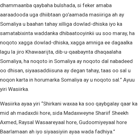
dhammaanba qaybaha bulshada, si feker amaba
aaraadooda uga dhiibtaan go’aamada masiiriga ah ay
Somaliya u baahan tahay xilliga dowlad-dhiska iyo ka
samatabixinta waddanka dhibaatooyinkii uu soo maray, ha
noqoto xagga dowlad-dhiska, xagga amniga ee dagaalka
lagu la jiro Khawaarijta, dib-u-qaabaynta dhaqaalaha
Somaliya, ha noqoto in Somaliya ay noqoto dal nabadeed
oo dhisan, siyaasaddiisuna ay degan tahay, taas oo sal u
noqon karta in horumarka Somaliya ay u noqoto sal.” Ayuu
yiri Wasiirka.
Wasiirka ayaa yiri “Shirkani waxaa ka soo qaybgalay qaar ka
mid ah madaxdii hore, sida Madaxweyne Shariif Sheekh
Axmed, Raysal Wasaareyaal hore, Gudoomiyeyaal hore
Baarlamaan ah iyo siyaasiyiin ayaa wada fadhiya.”