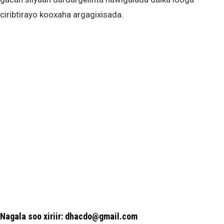
ciribtirayo kooxaha argagixisada.
Nagala soo xiriir: dhacdo@gmail.com