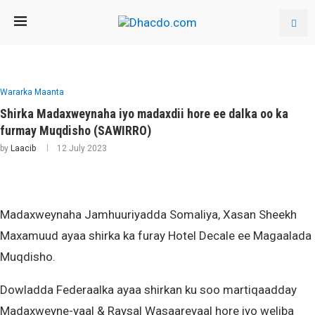
Wararka Maanta
Shirka Madaxweynaha iyo madaxdii hore ee dalka oo ka
furmay Muqdisho (SAWIRRO)
by
Laacib
12 July 2023
Madaxweynaha Jamhuuriyadda Somaliya, Xasan Sheekh
Maxamuud ayaa shirka ka furay Hotel Decale ee Magaalada
Muqdisho.
Dowladda Federaalka ayaa shirkan ku soo martiqaadday
Madaxweyne-yaal & Raysal Wasaareyaal hore iyo weliba