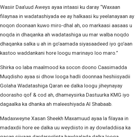
Wasiir Daa’uud Aweys ayaa intaasi ku daray “Waxaan
filaynaa in wadatashiyada ee ay halkaasi ku yeelanayaan ay
noqon doonaan kuwo miro-dhal ah, oo markaasi aasaas u
noqda in dhaqanka ah wadatashiga uu mar walba noqdo
dhaqanka salka u ah in go’aamada siyasaadeed iyo go’aan
kastoo waddankani hore loogu marinayo loo maro.”
Shirka oo laba maalmood ka socon doono Caasimadda
Muqdisho ayaa si dhow looga hadli doonnaa heshiisyadii
Golaha Wadatashiga Qaran ee dalka loogu jiheynayay
doorasho qof & cod ah, dhameysirka Dastuurka KMG iyo
dagaalka ka dhanka ah maleeshiyada Al Shabaab.
Madaxweyne Xasan Sheekh Maxamuud ayaa la filayaa in
madaxdii hore ee dalka uu weydiisto in ay dowladdiisa ka
gacan siiyaan dardargelinta hawlgalada dalka looga