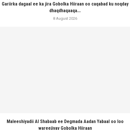
Gariirka dagaal ee ka jira Gobolka Hiiraan oo caqabad ku noqday
dhaqdhaqaaqa...
8 August 2026
Maleeshiyadii Al Shabaab ee Degmada Aadan Yabaal oo loo
wareejiyay Gobolka Hiiraan