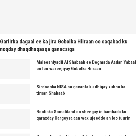
Gariirka dagaal ee ka jira Gobolka Hiiraan oo caqabad ku
noqday dhaqdhaqaaqa ganacsiga
Maleeshiyadii Al Shabaab ee Degmada Aadan Yabaal
oo loo wareejiyay Gobolka Hiiraan
Sirdoonka NISA oo gacanta ku dhigay xubno ka
tirsan Shabaab
Booliska Somaliland oo sheegay in bambada ku
qaraxday Hargeysa aan wax ujeeddo ah loo tuurin