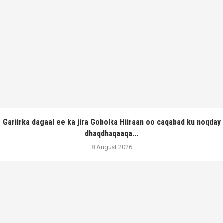
Gariirka dagaal ee ka jira Gobolka Hiiraan oo caqabad ku noqday
dhaqdhaqaaqa...
8 August 2026