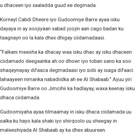
u dhaceen iyo xaaladda guud ee degmada.
Korneyl Cabdi Dheere iyo Gudoomiye Barre ayaa isku
dayaya in ay xoojiyaan xabad joojin aan cago badan ku
taagnayn oo la kala dhex dhigay ciidamadaasi.
“Falkani meesha ka dhacay waa isku dhac ay isku dhaceen
ciidamado deegaanka ah oo dhowr iyo toban sano ka soo
shaqeynayay difaaca degmadaasi iyo sidii ay isaga difaaci
lahaayeen nimanka nabadiidka ah ee Al Shabaab.” Ayuu yiri
Gudoomiye Barre oo Jimcihii ka hadlayay, waxa keenay isku
dhaca ciidamada.
Gudoomiyaha ayaa tilmaamay in isku dhaca ciidamada uu
salka ku hayo kala shaki iyo shirqoolo uu sheegay in
maleeshiyada Al Shabaab ay ka dhex abuureen.