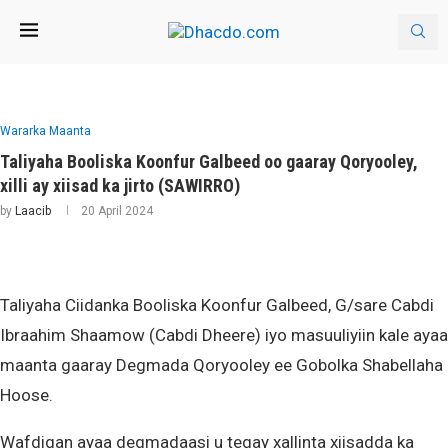
Wararka Maanta
Taliyaha Booliska Koonfur Galbeed oo gaaray Qoryooley,
xilli ay xiisad ka jirto (SAWIRRO)
by
Laacib
20 April 2024
Taliyaha Ciidanka Booliska Koonfur Galbeed, G/sare Cabdi
Ibraahim Shaamow (Cabdi Dheere) iyo masuuliyiin kale ayaa
maanta gaaray Degmada Qoryooley ee Gobolka Shabellaha
Hoose.
Wafdigan ayaa degmadaasi u tegay xallinta xiisadda ka