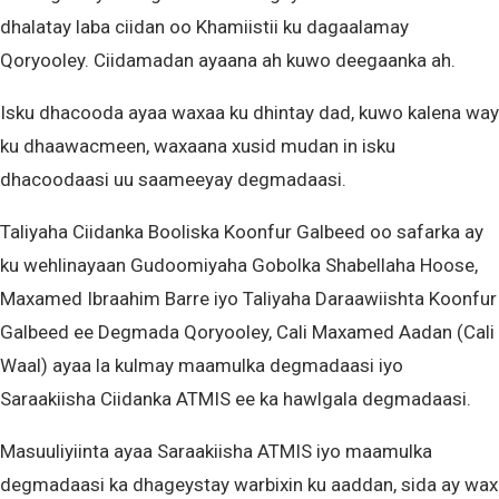
dhalatay laba ciidan oo Khamiistii ku dagaalamay
Qoryooley. Ciidamadan ayaana ah kuwo deegaanka ah.
Isku dhacooda ayaa waxaa ku dhintay dad, kuwo kalena way
ku dhaawacmeen, waxaana xusid mudan in isku
dhacoodaasi uu saameeyay degmadaasi.
Taliyaha Ciidanka Booliska Koonfur Galbeed oo safarka ay
ku wehlinayaan Gudoomiyaha Gobolka Shabellaha Hoose,
Maxamed Ibraahim Barre iyo Taliyaha Daraawiishta Koonfur
Galbeed ee Degmada Qoryooley, Cali Maxamed Aadan (Cali
Waal) ayaa la kulmay maamulka degmadaasi iyo
Saraakiisha Ciidanka ATMIS ee ka hawlgala degmadaasi.
Masuuliyiinta ayaa Saraakiisha ATMIS iyo maamulka
degmadaasi ka dhageystay warbixin ku aaddan, sida ay wax