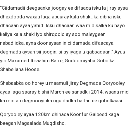
“Ciidamadii deegaanka joogay ee difaaca isku la jiray ayaa
dhexdooda waxaa laga abuuray kala shaki, ka dibna isku
dhacaan ayaa yimid. Isku dhacaan waa mid salka ku hayo
keliya kala shaki iyo shirqoolo ay soo maleygeen
nabadiidka, ayna doonayaan in ciidamada difaacaya
degmada aysan sii joogin, si ay iyaga u qabsadaan.” Ayuu
yiri Maxamed Ibraahim Barre, Gudoomiyaha Gobolka
Shabellaha Hoose.
Shabaabka oo horey u maamuli jiray Degmada Qoryooley
ayaa laga saaray bishii March ee sanadkii 2014, waana mid
ka mid ah degmooyinka ugu dadka badan ee gobolkaasi.
Qoryooley ayaa 120km dhinaca Koonfur Galbeed kaga
beegan Magaalada Muqdisho.