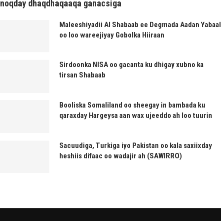
noqday dhaqdhaqaaqa ganacsiga
Maleeshiyadii Al Shabaab ee Degmada Aadan Yabaal
oo loo wareejiyay Gobolka Hiiraan
Sirdoonka NISA oo gacanta ku dhigay xubno ka
tirsan Shabaab
Booliska Somaliland oo sheegay in bambada ku
qaraxday Hargeysa aan wax ujeeddo ah loo tuurin
Sacuudiga, Turkiga iyo Pakistan oo kala saxiixday
heshiis difaac oo wadajir ah (SAWIRRO)