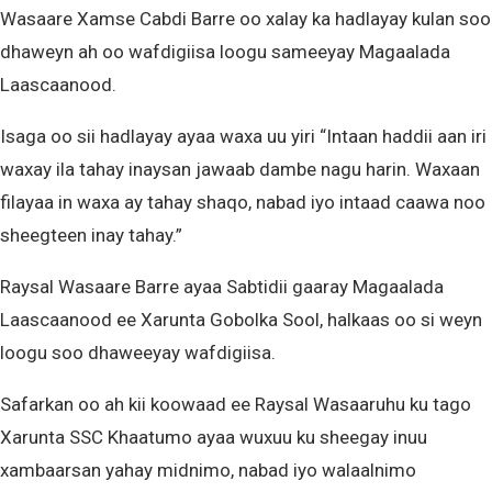
Wasaare Xamse Cabdi Barre oo xalay ka hadlayay kulan soo
dhaweyn ah oo wafdigiisa loogu sameeyay Magaalada
Laascaanood.
Isaga oo sii hadlayay ayaa waxa uu yiri “Intaan haddii aan iri
waxay ila tahay inaysan jawaab dambe nagu harin. Waxaan
filayaa in waxa ay tahay shaqo, nabad iyo intaad caawa noo
sheegteen inay tahay.”
Raysal Wasaare Barre ayaa Sabtidii gaaray Magaalada
Laascaanood ee Xarunta Gobolka Sool, halkaas oo si weyn
loogu soo dhaweeyay wafdigiisa.
Safarkan oo ah kii koowaad ee Raysal Wasaaruhu ku tago
Xarunta SSC Khaatumo ayaa wuxuu ku sheegay inuu
xambaarsan yahay midnimo, nabad iyo walaalnimo