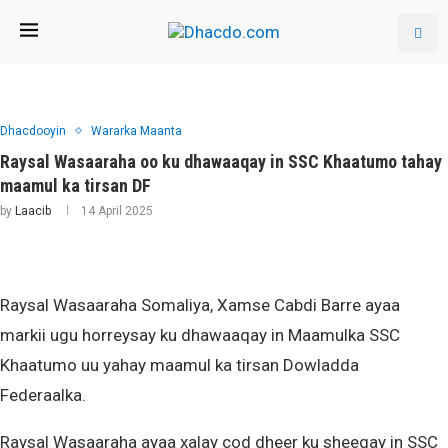
Dhacdooyin
Wararka Maanta
Raysal Wasaaraha oo ku dhawaaqay in SSC Khaatumo tahay
maamul ka tirsan DF
by
Laacib
14 April 2025
Raysal Wasaaraha Somaliya, Xamse Cabdi Barre ayaa
markii ugu horreysay ku dhawaaqay in Maamulka SSC
Khaatumo uu yahay maamul ka tirsan Dowladda
Federaalka.
Raysal Wasaaraha ayaa xalay cod dheer ku sheegay in SSC