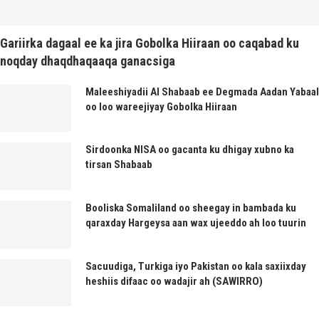
Gariirka dagaal ee ka jira Gobolka Hiiraan oo caqabad ku
noqday dhaqdhaqaaqa ganacsiga
Maleeshiyadii Al Shabaab ee Degmada Aadan Yabaal
oo loo wareejiyay Gobolka Hiiraan
Sirdoonka NISA oo gacanta ku dhigay xubno ka
tirsan Shabaab
Booliska Somaliland oo sheegay in bambada ku
qaraxday Hargeysa aan wax ujeeddo ah loo tuurin
Sacuudiga, Turkiga iyo Pakistan oo kala saxiixday
heshiis difaac oo wadajir ah (SAWIRRO)