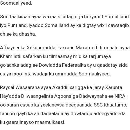
Soomaaliyeed.
Socdaalkiisan ayaa waxaa si adag uga horyimid Somaliland
iyo Puntland, iyadoo Somaliland ay ka digtay wixii cawaaqib
ah ee ka dhasha.
Afhayeenka Xukuumadda, Farxaan Maxamed Jimcaale ayaa
Khamiistii safarkan ku tilmaamay mid ka tarjumaya
go’aanka adag ee Dowladda Federaalka ay u qaadatay sida
uu yiri xoojinta wadajirka ummadda Soomaaliyeed.
Raysal Wasaaraha ayaa Axaddii xarigga ka jaray Xarunta
Hay’adda Diiwaangelinta Aqoonsiga Dadweynaha ee NIRA,
oo xarun cusub ku yeelaneysa deegaanada SSC Khaatumo,
tani oo qayb ka ah dadaalada ay dowladdu adeegyadeeda
ku gaarsiineyso maamulkaasi.