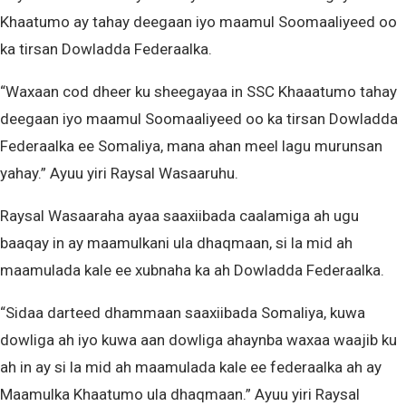
Khaatumo ay tahay deegaan iyo maamul Soomaaliyeed oo
ka tirsan Dowladda Federaalka.
“Waxaan cod dheer ku sheegayaa in SSC Khaaatumo tahay
deegaan iyo maamul Soomaaliyeed oo ka tirsan Dowladda
Federaalka ee Somaliya, mana ahan meel lagu murunsan
yahay.” Ayuu yiri Raysal Wasaaruhu.
Raysal Wasaaraha ayaa saaxiibada caalamiga ah ugu
baaqay in ay maamulkani ula dhaqmaan, si la mid ah
maamulada kale ee xubnaha ka ah Dowladda Federaalka.
“Sidaa darteed dhammaan saaxiibada Somaliya, kuwa
dowliga ah iyo kuwa aan dowliga ahaynba waxaa waajib ku
ah in ay si la mid ah maamulada kale ee federaalka ah ay
Maamulka Khaatumo ula dhaqmaan.” Ayuu yiri Raysal