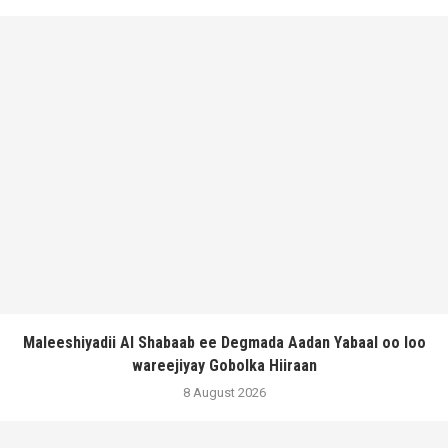
Maleeshiyadii Al Shabaab ee Degmada Aadan Yabaal oo loo
wareejiyay Gobolka Hiiraan
8 August 2026