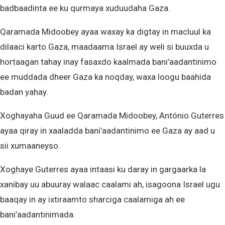
badbaadinta ee ku qurmaya xuduudaha Gaza.
Qaramada Midoobey ayaa waxay ka digtay in macluul ka
dilaaci karto Gaza, maadaama Israel ay weli si buuxda u
hortaagan tahay inay fasaxdo kaalmada bani’aadantinimo
ee muddada dheer Gaza ka noqday, waxa loogu baahida
badan yahay.
Xoghayaha Guud ee Qaramada Midoobey, António Guterres
ayaa qiray in xaaladda bani’aadantinimo ee Gaza ay aad u
sii xumaaneyso.
Xoghaye Guterres ayaa intaasi ku daray in gargaarka la
xanibay uu abuuray walaac caalami ah, isagoona Israel ugu
baaqay in ay ixtiraamto sharciga caalamiga ah ee
bani’aadantinimada.