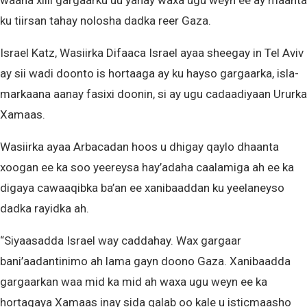
waana xilli gargaarku uu yahay waxa ugu weyn ee ay maanta
ku tiirsan tahay nolosha dadka reer Gaza.
Israel Katz, Wasiirka Difaaca Israel ayaa sheegay in Tel Aviv
ay sii wadi doonto is hortaaga ay ku hayso gargaarka, isla-
markaana aanay fasixi doonin, si ay ugu cadaadiyaan Ururka
Xamaas.
Wasiirka ayaa Arbacadan hoos u dhigay qaylo dhaanta
xoogan ee ka soo yeereysa hay’adaha caalamiga ah ee ka
digaya cawaaqibka ba’an ee xanibaaddan ku yeelaneyso
dadka rayidka ah.
“Siyaasadda Israel way caddahay. Wax gargaar
bani’aadantinimo ah lama gayn doono Gaza. Xanibaadda
gargaarkan waa mid ka mid ah waxa ugu weyn ee ka
hortagaya Xamaas inay sida qalab oo kale u isticmaasho