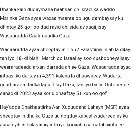
Dhanka kale duqaymaha baahsan ee Israel ka waddo
Marinka Gaza ayaa waxaa maanta oo ugu dambeysay ku
dhintay 25 qof oo dad rayid ah, sida ay xaqiijisay
Wasaaradda Caafimaadka Gaza.
Wasaaradda ayaa sheegtay in 1,652 Falastiiniyiin ah la dilay,
tan iyo 18-kii bishii March oo Israel ay soo cusbooneysiisay
weeraradeeda arxan-darrada ah ee Gaza. Wasaaradda ayaa
intaasi ku dartay in 4,391 kalena la dhaawacay. Wadarta
guud tirada dadka lagu dilay Gaza, tan iyo bishii October ee
sanadkii 2023 ayaa kor u dhaaftay 51 kun oo qof.
Hay’adda Dhakhaatiirka Aan Xuduudaha Lahayn (MSF) ayaa
sheegtay in dhulka Gaza uu noqday xabaal wadareed ay ku
aasan yihiin Falastiiniyiinta iyo kooxaha samatabixinta ee