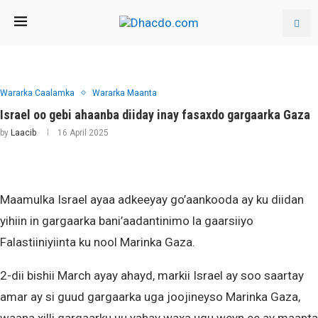
Wararka Caalamka
Wararka Maanta
Israel oo gebi ahaanba diiday inay fasaxdo gargaarka Gaza
by
Laacib
16 April 2025
Maamulka Israel ayaa adkeeyay go’aankooda ay ku diidan
yihiin in gargaarka bani’aadantinimo la gaarsiiyo
Falastiiniyiinta ku nool Marinka Gaza.
2-dii bishii March ayay ahayd, markii Israel ay soo saartay
amar ay si guud gargaarka uga joojineyso Marinka Gaza,