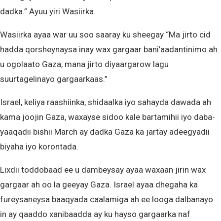
dadka.” Ayuu yiri Wasiirka.
Wasiirka ayaa war uu soo saaray ku sheegay “Ma jirto cid
hadda qorsheynaysa inay wax gargaar bani’aadantinimo ah
u ogolaato Gaza, mana jirto diyaargarow lagu
suurtagelinayo gargaarkaas.”
Israel, keliya raashiinka, shidaalka iyo sahayda dawada ah
kama joojin Gaza, waxayse sidoo kale bartamihii iyo daba-
yaaqadii bishii March ay dadka Gaza ka jartay adeegyadii
biyaha iyo korontada.
Lixdii toddobaad ee u dambeysay ayaa waxaan jirin wax
gargaar ah oo la geeyay Gaza. Israel ayaa dhegaha ka
fureysaneysa baaqyada caalamiga ah ee looga dalbanayo
in ay qaaddo xanibaadda ay ku hayso gargaarka naf