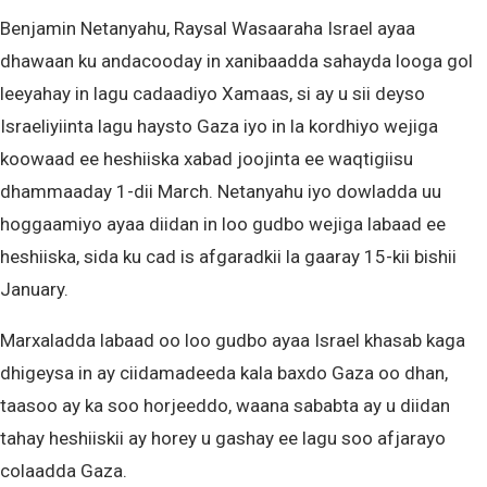
Benjamin Netanyahu, Raysal Wasaaraha Israel ayaa
dhawaan ku andacooday in xanibaadda sahayda looga gol
leeyahay in lagu cadaadiyo Xamaas, si ay u sii deyso
Israeliyiinta lagu haysto Gaza iyo in la kordhiyo wejiga
koowaad ee heshiiska xabad joojinta ee waqtigiisu
dhammaaday 1-dii March. Netanyahu iyo dowladda uu
hoggaamiyo ayaa diidan in loo gudbo wejiga labaad ee
heshiiska, sida ku cad is afgaradkii la gaaray 15-kii bishii
January.
Marxaladda labaad oo loo gudbo ayaa Israel khasab kaga
dhigeysa in ay ciidamadeeda kala baxdo Gaza oo dhan,
taasoo ay ka soo horjeeddo, waana sababta ay u diidan
tahay heshiiskii ay horey u gashay ee lagu soo afjarayo
colaadda Gaza.