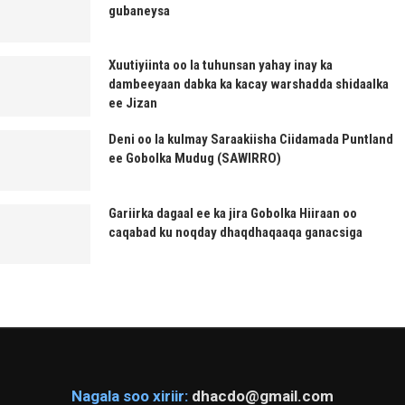
gubaneysa
Xuutiyiinta oo la tuhunsan yahay inay ka
dambeeyaan dabka ka kacay warshadda shidaalka
ee Jizan
Deni oo la kulmay Saraakiisha Ciidamada Puntland
ee Gobolka Mudug (SAWIRRO)
Gariirka dagaal ee ka jira Gobolka Hiiraan oo
caqabad ku noqday dhaqdhaqaaqa ganacsiga
Nagala soo xiriir:
dhacdo@gmail.com