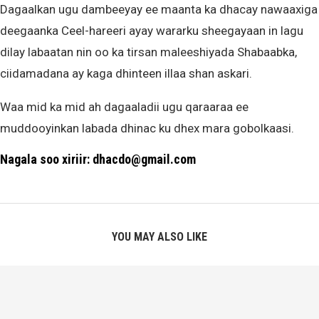
Dagaalkan ugu dambeeyay ee maanta ka dhacay nawaaxiga
deegaanka Ceel-hareeri ayay wararku sheegayaan in lagu
dilay labaatan nin oo ka tirsan maleeshiyada Shabaabka,
ciidamadana ay kaga dhinteen illaa shan askari.
Waa mid ka mid ah dagaaladii ugu qaraaraa ee
muddooyinkan labada dhinac ku dhex mara gobolkaasi.
Nagala soo xiriir: dhacdo@gmail.com
YOU MAY ALSO LIKE