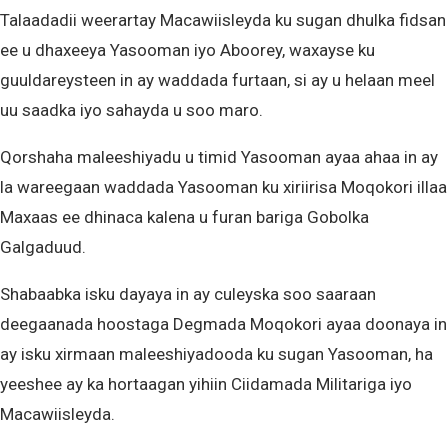
Talaadadii weerartay Macawiisleyda ku sugan dhulka fidsan
ee u dhaxeeya Yasooman iyo Aboorey, waxayse ku
guuldareysteen in ay waddada furtaan, si ay u helaan meel
uu saadka iyo sahayda u soo maro.
Qorshaha maleeshiyadu u timid Yasooman ayaa ahaa in ay
la wareegaan waddada Yasooman ku xiriirisa Moqokori illaa
Maxaas ee dhinaca kalena u furan bariga Gobolka
Galgaduud.
Shabaabka isku dayaya in ay culeyska soo saaraan
deegaanada hoostaga Degmada Moqokori ayaa doonaya in
ay isku xirmaan maleeshiyadooda ku sugan Yasooman, ha
yeeshee ay ka hortaagan yihiin Ciidamada Militariga iyo
Macawiisleyda.