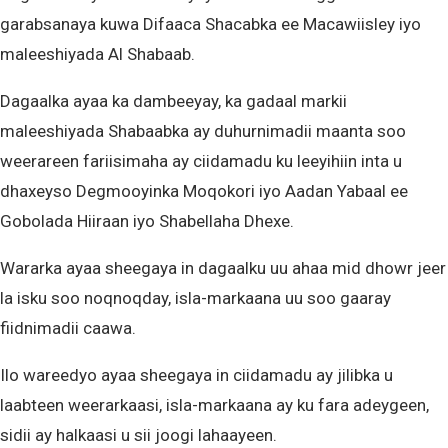
garabsanaya kuwa Difaaca Shacabka ee Macawiisley iyo
maleeshiyada Al Shabaab.
Dagaalka ayaa ka dambeeyay, ka gadaal markii
maleeshiyada Shabaabka ay duhurnimadii maanta soo
weerareen fariisimaha ay ciidamadu ku leeyihiin inta u
dhaxeyso Degmooyinka Moqokori iyo Aadan Yabaal ee
Gobolada Hiiraan iyo Shabellaha Dhexe.
Wararka ayaa sheegaya in dagaalku uu ahaa mid dhowr jeer
la isku soo noqnoqday, isla-markaana uu soo gaaray
fiidnimadii caawa.
Ilo wareedyo ayaa sheegaya in ciidamadu ay jilibka u
laabteen weerarkaasi, isla-markaana ay ku fara adeygeen,
sidii ay halkaasi u sii joogi lahaayeen.