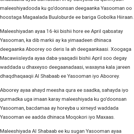
maleeshiyadooda ku go’doonsan deegaanka Yasooman oo
hoostaga Magaalada Buuloburde ee bariga Gobolka Hiiraan.
Maleeshiyadan ayaa 16-kii bishii hore ee April qabsatay
Yasooman, ka dib markii ay ka yimaadeen dhinaca
deegaanka Aboorey oo deris la ah deegaankaasi. Xoogaga
Macawiisleyda ayaa daba-yaaqadii bishii April soo degay
waddada u dhaxeyso deegaanadaasi, waxayna kala jareen
dhaqdhaqaaqii Al Shabaab ee Yasooman iyo Aboorey.
Aboorey ayaa ahayd meesha qura ee saadka, sahayda iyo
gurmadka uga imaan karay maleeshiyada ku go’doonsan
Yasooman, bacdamaa ay horeyba u xirneyd waddada
Yasooman ee aadda dhinaca Moqokori iyo Maxaas.
Maleeshiyada Al Shabaab ee ku sugan Yasooman ayaa