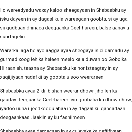
Ilo wareedyadu waxay kaloo sheegayaan in Shabaabku ay
isku dayeen in ay dagaal kula wareegaan goobta, si ay uga
sii gudbaan dhinaca deegaanka Ceel-hareeri, balse aanay u
suurtagelin.
Wararka laga helayo aagga ayaa sheegaya in ciidamadu ay
gurmad xoog leh ka heleen meelo kala duwan oo Gobolka
Hiiraan ah, taasna ay Shabaabku ka hor istaagtay in ay
xaqiijiyaan hadafkii ay goobta u soo weerareen.
Shabaabka ayaa 2-dii bishan weerar dhowr jiho leh ku
qaaday deegaanka Ceel-hareeri iyo goobaha ku dhow dhow,
iyadoo uuna ujeedkoodu ahaa in ay dagaal ku qabsadaan
deegaankaasi, laakiin ay ku fashilmeen.
Shabaabka ayaa damacsan in ay culeyska ka qafiifiyaan