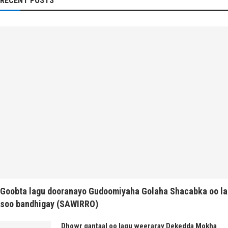
RECENT POSTS
Goobta lagu dooranayo Gudoomiyaha Golaha Shacabka oo la
soo bandhigay (SAWIRRO)
Dhowr gantaal oo lagu weeraray Dekedda Mokha