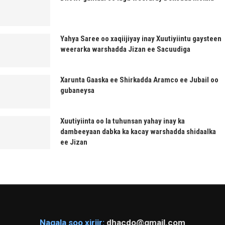
Yahya Saree oo xaqiijiyay inay Xuutiyiintu gaysteen
weerarka warshadda Jizan ee Sacuudiga
Xarunta Gaaska ee Shirkadda Aramco ee Jubail oo
gubaneysa
Xuutiyiinta oo la tuhunsan yahay inay ka
dambeeyaan dabka ka kacay warshadda shidaalka
ee Jizan
Nagala soo xiriir:
dhacdo@gmail.com