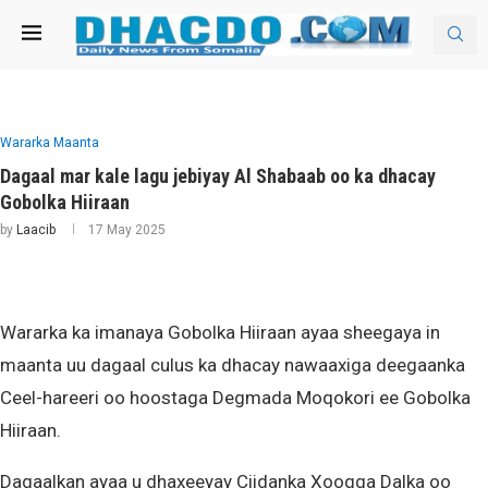
Wararka Maanta
Dagaal mar kale lagu jebiyay Al Shabaab oo ka dhacay
Gobolka Hiiraan
by
Laacib
17 May 2025
Wararka ka imanaya Gobolka Hiiraan ayaa sheegaya in
maanta uu dagaal culus ka dhacay nawaaxiga deegaanka
Ceel-hareeri oo hoostaga Degmada Moqokori ee Gobolka
Hiiraan.
Dagaalkan ayaa u dhaxeeyay Ciidanka Xoogga Dalka oo