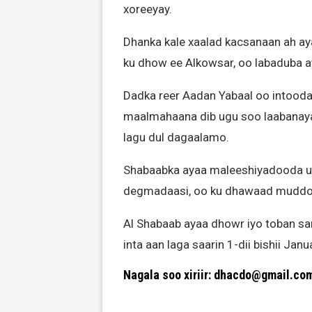
xoreeyay.
Dhanka kale xaalad kacsanaan ah a
ku dhow ee Alkowsar, oo labaduba 
Dadka reer Aadan Yabaal oo intooda 
maalmahaana dib ugu soo laabanaya
lagu dul dagaalamo.
Shabaabka ayaa maleeshiyadooda u a
degmadaasi, oo ku dhawaad muddo s
Al Shabaab ayaa dhowr iyo toban s
inta aan laga saarin 1-dii bishii Jan
Nagala soo xiriir: dhacdo@gmail.co