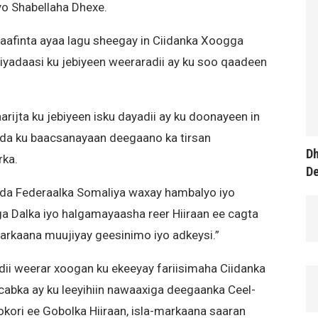
o Shabellaha Dhexe.
afinta ayaa lagu sheegay in Ciidanka Xoogga
iyadaasi ku jebiyeen weeraradii ay ku soo qaadeen
ijta ku jebiyeen isku dayadii ay ku doonayeen in
adda ku baacsanayaan deegaano ka tirsan
Dh
rka.
D
dda Federaalka Somaliya waxay hambalyo iyo
a Dalka iyo halgamayaasha reer Hiiraan ee cagta
arkaana muujiyay geesinimo iyo adkeysi.”
ii weerar xoogan ku ekeeyay fariisimaha Ciidanka
abka ay ku leeyihiin nawaaxiga deegaanka Ceel-
ori ee Gobolka Hiiraan, isla-markaana saaran