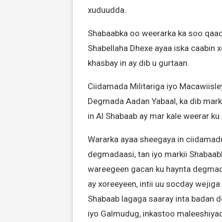
xuduudda.
Shabaabka oo weerarka ka soo qaa
Shabellaha Dhexe ayaa iska caabin 
khasbay in ay dib u gurtaan.
Ciidamada Militariga iyo Macawiis
Degmada Aadan Yabaal, ka dib marki
in Al Shabaab ay mar kale weerar ku 
Wararka ayaa sheegaya in ciidamad
degmadaasi, tan iyo markii Shabaabku
wareegeen gacan ku haynta degmada
ay xoreeyeen, intii uu socday wejig
Shabaab lagaga saaray inta badan d
iyo Galmudug, inkastoo maleeshiyadu