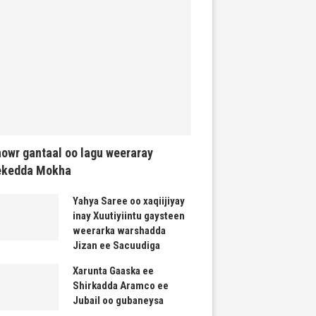
owr gantaal oo lagu weeraray
ekedda Mokha
Yahya Saree oo xaqiijiyay
inay Xuutiyiintu gaysteen
weerarka warshadda
Jizan ee Sacuudiga
Xarunta Gaaska ee
Shirkadda Aramco ee
Jubail oo gubaneysa