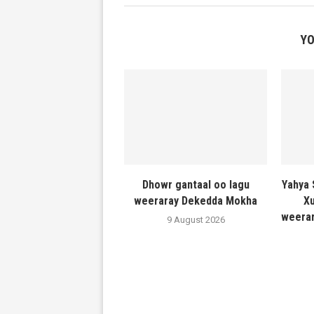
YO
Dhowr gantaal oo lagu
Yahya 
weeraray Dekedda Mokha
Xu
weerar
9 August 2026