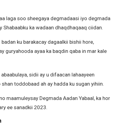
yaa laga soo sheegaya degmadaasi iyo degmada
ay Shabaabku ka wadaan dhaqdhaqaaq ciidan.
badan ku barakacay dagaalkii bishii hore,
y guryahooda ayaa ka baqdin qaba in mar kale
baabulaya, sidii ay u difaacan lahaayeen
han toddobaad ah ay hadda ku sugan yihiin.
ano maamuleysay Degmada Aadan Yabaal, ka hor
uary ee sanadkii 2023.
m