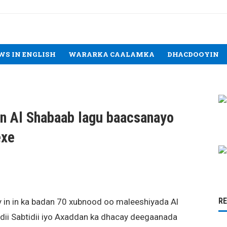
WS IN ENGLISH
WARARKA CAALAMKA
DHACDOOYIN
n Al Shabaab lagu baacsanayo
exe
R
 in in ka badan 70 xubnood oo maleeshiyada Al
adii Sabtidii iyo Axaddan ka dhacay deegaanada