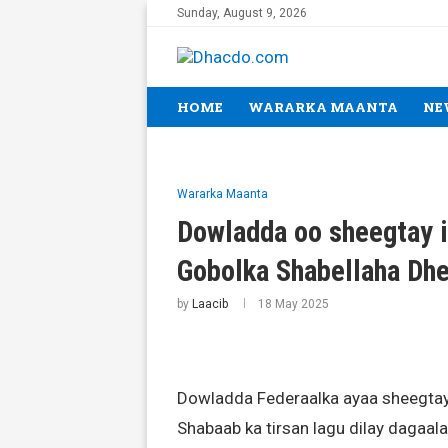
Sunday, August 9, 2026
HOME
WARARKA MAANTA
NE
Wararka Maanta
Dowladda oo sheegtay i
Gobolka Shabellaha Dh
by
Laacib
18 May 2025
Dowladda Federaalka ayaa sheegtay
Shabaab ka tirsan lagu dilay dagaal