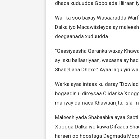
dhaca xuduudda Gobolada Hiiraan iy
War ka soo baxay Wasaaradda Warfa
Dalka iyo Macawiisleyda ay maleesh
deegaanada xuduudda.
“Geesiyaasha Qaranka waxay Khawaar
ay isku ballaariyaan, waxaana ay h
Shabellaha Dhexe.” Ayaa lagu yiri wa
Warka ayaa intaas ku daray “Dowla
bogaadin u direysaa Ciidanka Xoogg
mariyay damaca Khawaarijta, isla-m
Maleeshiyada Shabaabka ayaa Sabtid
Xoogga Dalka iyo kuwa Difaaca Shac
hareeri oo hoostaga Degmada Moqok