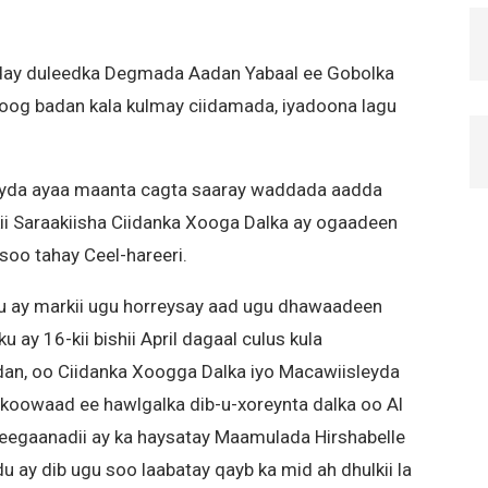
day duleedka Degmada Aadan Yabaal ee Gobolka
xoog badan kala kulmay ciidamada, iyadoona lagu
leyda ayaa maanta cagta saaray waddada aadda
i Saraakiisha Ciidanka Xooga Dalka ay ogaadeen
soo tahay Ceel-hareeri.
u ay markii ugu horreysay aad ugu dhawaadeen
 ay 16-kii bishii April dagaal culus kula
n, oo Ciidanka Xoogga Dalka iyo Macawiisleyda
a koowaad ee hawlgalka dib-u-xoreynta dalka oo Al
eegaanadii ay ka haysatay Maamulada Hirshabelle
 ay dib ugu soo laabatay qayb ka mid ah dhulkii la