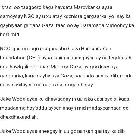
Israel oo taageero kaga haysata Mareykanka ayaa
sameysay NGO ay u xulatay keenista gargaarka iyo inay ka
qaybiyaan gudaha Gaza, taas oo ay Qaramada Midoobey ka
hortimid.
NGO-gan oo lagu magacaabo Gaza Humanitarian
Foundation (GHF) ayaa Isniintii sheegay in ay si degdeg ah
uga hawlgali doonaan Marinka Gaza, iyagoo keenaya
gargaarka, kana qaybinaya Gaza, saacado uun ka dib, markii
uu is casilay ninkii madaxda looga dhigay.
Jake Wood ayaa ku dhawaaqay in uu iska casilayo xilkaasi,
maadaama hay’addu aysan ahayn mid madaxbannaan oo
dhexdhexaad ah.
Jake Wood ayaa sheegay in uu go’aankan qaatay, ka dib