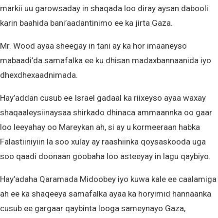
markii uu garowsaday in shaqada loo diray aysan dabooli
karin baahida bani’aadantinimo ee ka jirta Gaza.
Mr. Wood ayaa sheegay in tani ay ka hor imaaneyso
mabaadi’da samafalka ee ku dhisan madaxbannaanida iyo
dhexdhexaadnimada.
Hay’addan cusub ee Israel gadaal ka riixeyso ayaa waxay
shaqaaleysiinaysaa shirkado dhinaca ammaannka oo gaar
loo leeyahay oo Mareykan ah, si ay u kormeeraan habka
Falastiiniyiin la soo xulay ay raashiinka qoysaskooda uga
soo qaadi doonaan goobaha loo asteeyay in lagu qaybiyo.
Hay’adaha Qaramada Midoobey iyo kuwa kale ee caalamiga
ah ee ka shaqeeya samafalka ayaa ka horyimid hannaanka
cusub ee gargaar qaybinta looga sameynayo Gaza,