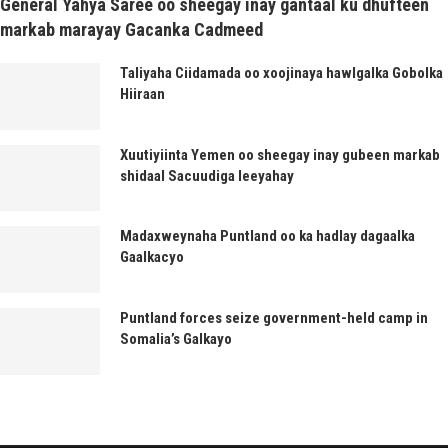
General Yahya Saree oo sheegay inay gantaal ku dhufteen
markab marayay Gacanka Cadmeed
Taliyaha Ciidamada oo xoojinaya hawlgalka Gobolka
Hiiraan
Xuutiyiinta Yemen oo sheegay inay gubeen markab
shidaal Sacuudiga leeyahay
Madaxweynaha Puntland oo ka hadlay dagaalka
Gaalkacyo
Puntland forces seize government-held camp in
Somalia’s Galkayo