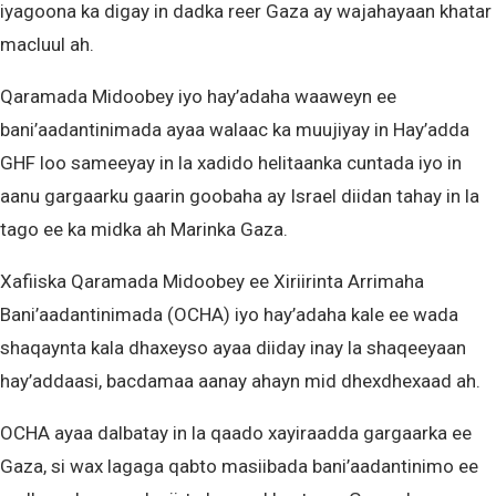
iyagoona ka digay in dadka reer Gaza ay wajahayaan khatar
macluul ah.
Qaramada Midoobey iyo hay’adaha waaweyn ee
bani’aadantinimada ayaa walaac ka muujiyay in Hay’adda
GHF loo sameeyay in la xadido helitaanka cuntada iyo in
aanu gargaarku gaarin goobaha ay Israel diidan tahay in la
tago ee ka midka ah Marinka Gaza.
Xafiiska Qaramada Midoobey ee Xiriirinta Arrimaha
Bani’aadantinimada (OCHA) iyo hay’adaha kale ee wada
shaqaynta kala dhaxeyso ayaa diiday inay la shaqeeyaan
hay’addaasi, bacdamaa aanay ahayn mid dhexdhexaad ah.
OCHA ayaa dalbatay in la qaado xayiraadda gargaarka ee
Gaza, si wax lagaga qabto masiibada bani’aadantinimo ee