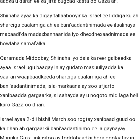
aadka u daran ee ka jirta bugcad kasta oo Gaza ah.
Shiinaha ayaa ka digay tallaabooyinka Israel ee liddiga ku ah
sharciga caalamiga ah ee bani’aadantinimada ee ilaalinaya
mabaadi’da madaxbannaanida iyo dhexdhexaadnimada ee
howlaha samafalka.
Qaramada Midoobey, Shiinaha iyo dalalka reer galbeedka
ayaa Israel ugu baaqay in ay gudato masuuliyadda ka
saaran waajibaadkeeda sharciga caalamiga ah ee
bani’aadantinimada, isla-markaana ay soo afjarto
xanibaadda gargaarka, si sahayda ay u noqoto mid laga heli
karo Gaza oo dhan.
Israel ayaa 2-dii bishii March soo rogtay xanibaad guud oo
ka dhan ah gargaarkii bani’aadantinimo ee la gaynayay
Marinka Gaza, inkastoo ay toddobaadkii hore ogolaatay in