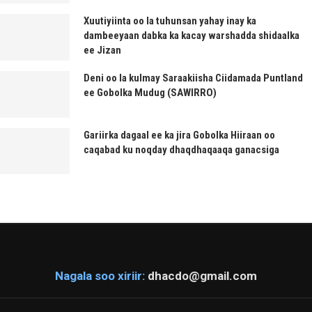
Xuutiyiinta oo la tuhunsan yahay inay ka
dambeeyaan dabka ka kacay warshadda shidaalka
ee Jizan
Deni oo la kulmay Saraakiisha Ciidamada Puntland
ee Gobolka Mudug (SAWIRRO)
Gariirka dagaal ee ka jira Gobolka Hiiraan oo
caqabad ku noqday dhaqdhaqaaqa ganacsiga
Nagala soo xiriir:
dhacdo@gmail.com