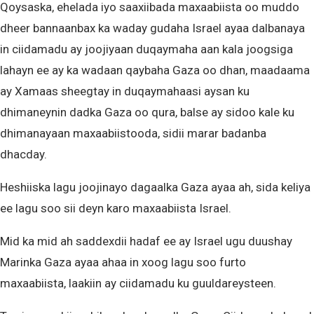
Qoysaska, ehelada iyo saaxiibada maxaabiista oo muddo
dheer bannaanbax ka waday gudaha Israel ayaa dalbanaya
in ciidamadu ay joojiyaan duqaymaha aan kala joogsiga
lahayn ee ay ka wadaan qaybaha Gaza oo dhan, maadaama
ay Xamaas sheegtay in duqaymahaasi aysan ku
dhimaneynin dadka Gaza oo qura, balse ay sidoo kale ku
dhimanayaan maxaabiistooda, sidii marar badanba
dhacday.
Heshiiska lagu joojinayo dagaalka Gaza ayaa ah, sida keliya
ee lagu soo sii deyn karo maxaabiista Israel.
Mid ka mid ah saddexdii hadaf ee ay Israel ugu duushay
Marinka Gaza ayaa ahaa in xoog lagu soo furto
maxaabiista, laakiin ay ciidamadu ku guuldareysteen.