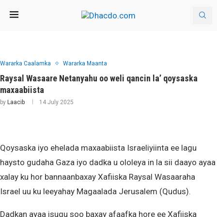
Wararka Caalamka
Wararka Maanta
Raysal Wasaare Netanyahu oo weli qancin la’ qoysaska
maxaabiista
by
Laacib
14 July 2025
Qoysaska iyo ehelada maxaabiista Israeliyiinta ee lagu
haysto gudaha Gaza iyo dadka u ololeya in la sii daayo ayaa
xalay ku hor bannaanbaxay Xafiiska Raysal Wasaaraha
Israel uu ku leeyahay Magaalada Jerusalem (Qudus).
Dadkan ayaa isugu soo baxay afaafka hore ee Xafiiska