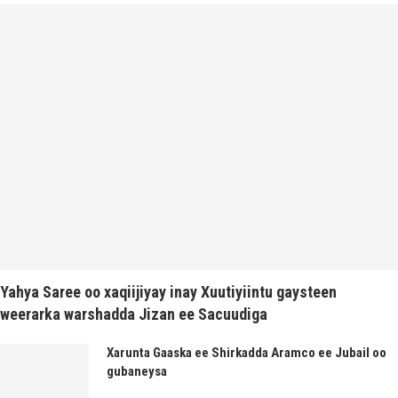
Yahya Saree oo xaqiijiyay inay Xuutiyiintu gaysteen
weerarka warshadda Jizan ee Sacuudiga
Xarunta Gaaska ee Shirkadda Aramco ee Jubail oo
gubaneysa