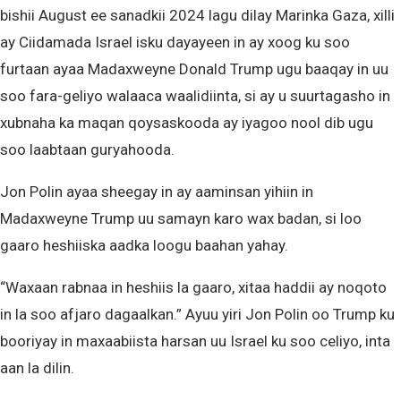
bishii August ee sanadkii 2024 lagu dilay Marinka Gaza, xilli
ay Ciidamada Israel isku dayayeen in ay xoog ku soo
furtaan ayaa Madaxweyne Donald Trump ugu baaqay in uu
soo fara-geliyo walaaca waalidiinta, si ay u suurtagasho in
xubnaha ka maqan qoysaskooda ay iyagoo nool dib ugu
soo laabtaan guryahooda.
Jon Polin ayaa sheegay in ay aaminsan yihiin in
Madaxweyne Trump uu samayn karo wax badan, si loo
gaaro heshiiska aadka loogu baahan yahay.
“Waxaan rabnaa in heshiis la gaaro, xitaa haddii ay noqoto
in la soo afjaro dagaalkan.” Ayuu yiri Jon Polin oo Trump ku
booriyay in maxaabiista harsan uu Israel ku soo celiyo, inta
aan la dilin.