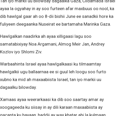
Tan iyo markii uu bilowday dagaalka Gaza, Ciidamada Israel
ayaa la ogyahay in ay soo furteen afar maxbuus oo nool, ka
dib hawlgal gaar ah oo 8-dii bishii June ee sanadkii hore ka
fuliyeen deegaanka Nuseirat ee bartamaha Marinka Gaza.
Hawlgalkan naadirka ah ayaa xilligaasi lagu soo
samatabixiyay Noa Argamani, Almog Meir Jan, Andrey
Kozlov iyo Shlomi Ziv.
Warbaahinta Israel ayaa hawlgalkaasi ku tilmaamtay
hawlgalkii ugu ballaarnaa ee si guul leh loogu soo furto
xubno ka mid ah maxaabiista Israel, tan iyo markii uu
dagaalku bilowday.
Xamaas ayaa weerarkaasi ka dib soo saartay amar ay
xoogageeda ku siisay in ay dili karaan maxaabiista ay
gacanta ku hayaan, haddii ay wax khatar ahi la kulmaan.