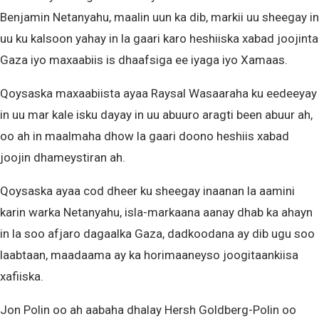
Benjamin Netanyahu, maalin uun ka dib, markii uu sheegay in
uu ku kalsoon yahay in la gaari karo heshiiska xabad joojinta
Gaza iyo maxaabiis is dhaafsiga ee iyaga iyo Xamaas.
Qoysaska maxaabiista ayaa Raysal Wasaaraha ku eedeeyay
in uu mar kale isku dayay in uu abuuro aragti been abuur ah,
oo ah in maalmaha dhow la gaari doono heshiis xabad
joojin dhameystiran ah.
Qoysaska ayaa cod dheer ku sheegay inaanan la aamini
karin warka Netanyahu, isla-markaana aanay dhab ka ahayn
in la soo afjaro dagaalka Gaza, dadkoodana ay dib ugu soo
laabtaan, maadaama ay ka horimaaneyso joogitaankiisa
xafiiska.
Jon Polin oo ah aabaha dhalay Hersh Goldberg-Polin oo