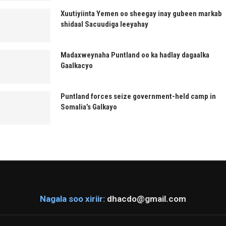
Xuutiyiinta Yemen oo sheegay inay gubeen markab
shidaal Sacuudiga leeyahay
Madaxweynaha Puntland oo ka hadlay dagaalka
Gaalkacyo
Puntland forces seize government-held camp in
Somalia’s Galkayo
Nagala soo xiriir:
dhacdo@gmail.com