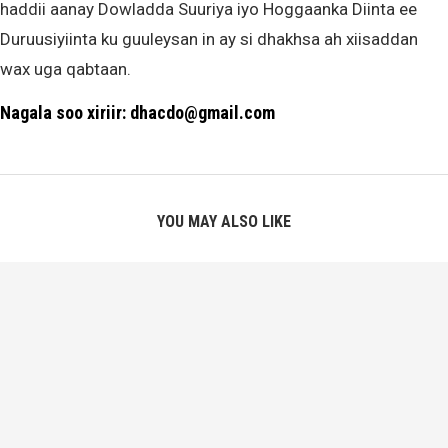
haddii aanay Dowladda Suuriya iyo Hoggaanka Diinta ee
Duruusiyiinta ku guuleysan in ay si dhakhsa ah xiisaddan
wax uga qabtaan.
Nagala soo xiriir: dhacdo@gmail.com
YOU MAY ALSO LIKE