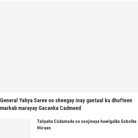
General Yahya Saree oo sheegay inay gantaal ku dhufteen
markab marayay Gacanka Cadmeed
Taliyaha Ciidamada oo xoojinaya hawlgalka Gobolka
Hiiraan