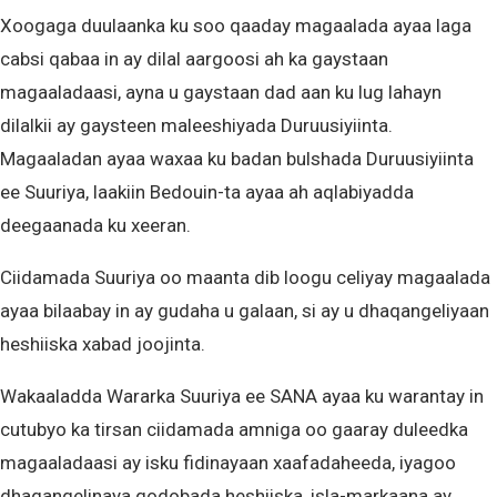
Xoogaga duulaanka ku soo qaaday magaalada ayaa laga
cabsi qabaa in ay dilal aargoosi ah ka gaystaan
magaaladaasi, ayna u gaystaan dad aan ku lug lahayn
dilalkii ay gaysteen maleeshiyada Duruusiyiinta.
Magaaladan ayaa waxaa ku badan bulshada Duruusiyiinta
ee Suuriya, laakiin Bedouin-ta ayaa ah aqlabiyadda
deegaanada ku xeeran.
Ciidamada Suuriya oo maanta dib loogu celiyay magaalada
ayaa bilaabay in ay gudaha u galaan, si ay u dhaqangeliyaan
heshiiska xabad joojinta.
Wakaaladda Wararka Suuriya ee SANA ayaa ku warantay in
cutubyo ka tirsan ciidamada amniga oo gaaray duleedka
magaaladaasi ay isku fidinayaan xaafadaheeda, iyagoo
dhaqangelinaya qodobada heshiiska, isla-markaana ay