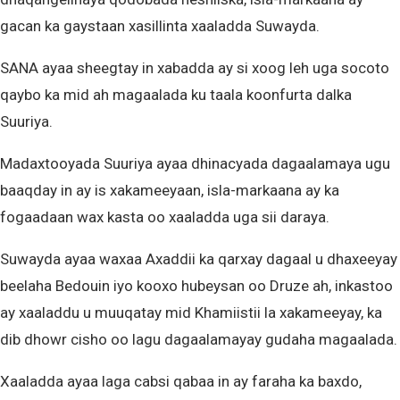
gacan ka gaystaan xasillinta xaaladda Suwayda.
SANA ayaa sheegtay in xabadda ay si xoog leh uga socoto
qaybo ka mid ah magaalada ku taala koonfurta dalka
Suuriya.
Madaxtooyada Suuriya ayaa dhinacyada dagaalamaya ugu
baaqday in ay is xakameeyaan, isla-markaana ay ka
fogaadaan wax kasta oo xaaladda uga sii daraya.
Suwayda ayaa waxaa Axaddii ka qarxay dagaal u dhaxeeyay
beelaha Bedouin iyo kooxo hubeysan oo Druze ah, inkastoo
ay xaaladdu u muuqatay mid Khamiistii la xakameeyay, ka
dib dhowr cisho oo lagu dagaalamayay gudaha magaalada.
Xaaladda ayaa laga cabsi qabaa in ay faraha ka baxdo,