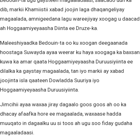
Bedouin-ta ugu gaysteen magaaladaasi, saacado uun ka
dib, markii Khamiistii xabad joojin laga dhaqangeliyay
magaalada, amnigeedana lagu wareejiyay xoogag u daacad
ah Hoggaamiyeyaasha Diinta ee Druze-ka.
Maleeshiyaadka Bedouin-ta oo ku xoogan deegaanada
hoostaga Suwayda ayaa weerar ku haya xoogaga ka baxsan
kuwa ka amar qaata Hoggaamiyeyaasha Duruusiyiinta ee
dilalka ka gaystay magaalada, tan iyo markii ay xabad
joojinta isla qaateen Dowladda Suuriya iyo
Hoggaamiyeyaasha Duruusiyiinta.
Jimcihii ayaa waxaa jiray dagaalo goos goos ah oo ka
dhacay afaafka hore ee magaalada, waxaase hadda
muuqato in dagaalku uu si toos ah ugu soo fiday gudaha
magaaladaasi.