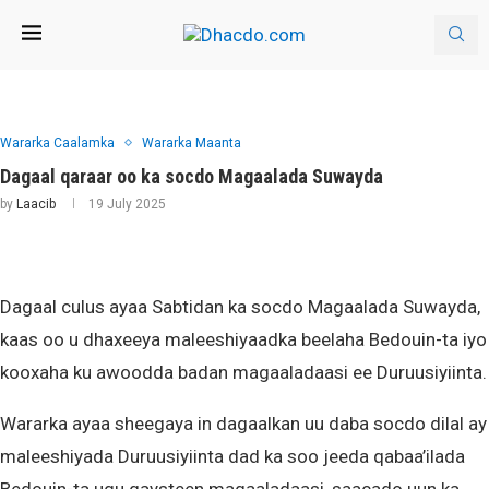
Wararka Caalamka
Wararka Maanta
Dagaal qaraar oo ka socdo Magaalada Suwayda
by
Laacib
19 July 2025
Dagaal culus ayaa Sabtidan ka socdo Magaalada Suwayda,
kaas oo u dhaxeeya maleeshiyaadka beelaha Bedouin-ta iyo
kooxaha ku awoodda badan magaaladaasi ee Duruusiyiinta.
Wararka ayaa sheegaya in dagaalkan uu daba socdo dilal ay
maleeshiyada Duruusiyiinta dad ka soo jeeda qabaa’ilada