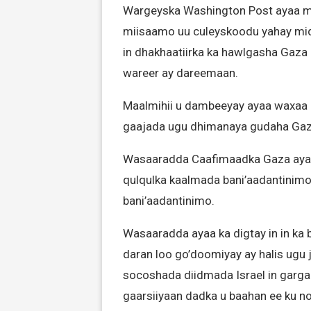
Wargeyska Washington Post ayaa maa
miisaamo uu culeyskoodu yahay mid 
in dhakhaatiirka ka hawlgasha Gaza
wareer ay dareemaan.
Maalmihii u dambeeyay ayaa waxaa 
gaajada ugu dhimanaya gudaha Gaza
Wasaaradda Caafimaadka Gaza ayaa 
qulqulka kaalmada bani’aadantinimo
bani’aadantinimo.
Wasaaradda ayaa ka digtay in in ka 
daran loo go’doomiyay ay halis ugu j
socoshada diidmada Israel in garga
gaarsiiyaan dadka u baahan ee ku n