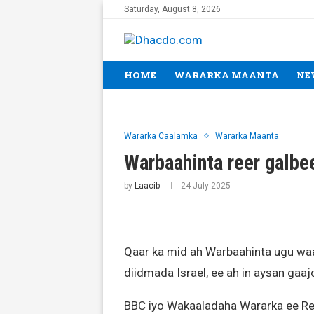
Saturday, August 8, 2026
HOME
WARARKA MAANTA
NE
Wararka Caalamka
Wararka Maanta
Warbaahinta reer galbe
by
Laacib
24 July 2025
Qaar ka mid ah Warbaahinta ugu wa
diidmada Israel, ee ah in aysan gaaj
BBC iyo Wakaaladaha Wararka ee R