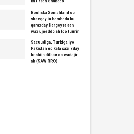
ka tirsan Shabaab
Booliska Somaliland oo
sheegay in bambada ku
qaraxday Hargeysa aan
wax ujeeddo ah loo tuurin
Sacuudiga, Turkiga iyo
Pakistan oo kala saxiixday
heshiis difaac oo wadajir
ah (SAWIRRO)