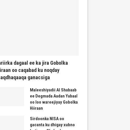
riirka dagaal ee ka jira Gobolka
iraan oo caqabad ku noqday
haqdhaqaaqa ganacsiga
Maleeshiyadii Al Shabaab
ee Degmada Aadan Yabaal
oo loo wareejiyay Gobolka
Hiiraan
Sirdoonka NISA oo
gacanta ku dhigay xubno