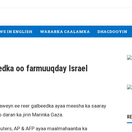
WS IN ENGLISH
WARARKA CAALAMKA
DHACDOOYIN
edka oo farmuuqday Israel
aweyn ee reer galbeedka ayaa meesha ka saaray
o daran ka jirin Marinka Gaza.
R
euters, AP & AFP ayaa maalmahaanba ka