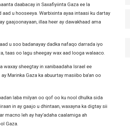
nta daabacay in Saxafiyiinta Gaza ee la
aad u hooseeya. Warbixinta ayaa intaasi ku dartay
 ay gaajoonayaan, illaa heer ay dawakhaad ama
aad u soo badanayay dadka nafaqo darrada iyo
, taas oo lagu sheegay wax aad looga walaaco.
waxay sheegtay in xanibaadaha Israel ee
 ay Marinka Gaza ka abuurtay masiibo ba’an oo
badan laba milyan oo qof oo ku nool dhulka sida
iraan in ay gaajo u dhintaan, waxayna ka digtay sii
ar macno leh ay hay’adaha caalamiga ah
ool Gaza.