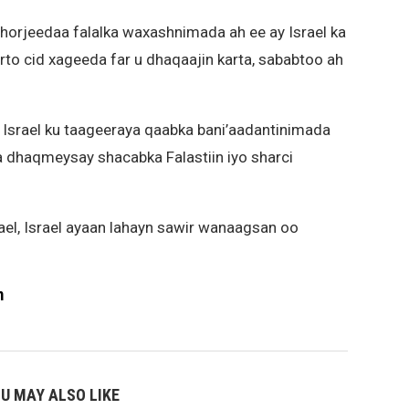
horjeedaa falalka waxashnimada ah ee ay Israel ka
to cid xageeda far u dhaqaajin karta, sababtoo ah
 Israel ku taageeraya qaabka bani’aadantinimada
 dhaqmeysay shacabka Falastiin iyo sharci
ael, Israel ayaan lahayn sawir wanaagsan oo
m
U MAY ALSO LIKE