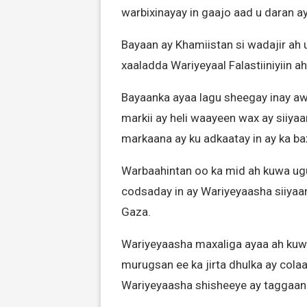
warbixinayay in gaajo aad u daran ay
Bayaan ay Khamiistan si wadajir ah
xaaladda Wariyeyaal Falastiiniyiin 
Bayaanka ayaa lagu sheegay inay a
markii ay heli waayeen wax ay siiyaa
markaana ay ku adkaatay in ay ka b
Warbaahintan oo ka mid ah kuwa ugu
codsaday in ay Wariyeyaasha siiyaan
Gaza.
Wariyeyaasha maxaliga ayaa ah kuwa
murugsan ee ka jirta dhulka ay cola
Wariyeyaasha shisheeye ay taggaan