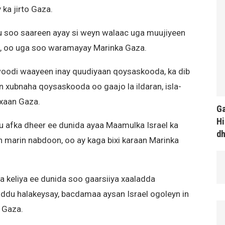
 ka jirto Gaza.
 u soo saareen ayay si weyn walaac uga muujiyeen
ah, oo uga soo waramayay Marinka Gaza.
woodi waayeen inay quudiyaan qoysaskooda, ka dib
n xubnaha qoysaskooda oo gaajo la ildaran, isla-
axaan Gaza.
Ga
Hi
 afka dheer ee dunida ayaa Maamulka Israel ka
d
 marin nabdoon, oo ay kaga bixi karaan Marinka
 keliya ee dunida soo gaarsiiya xaaladda
addu halakeysay, bacdamaa aysan Israel ogoleyn in
 Gaza.