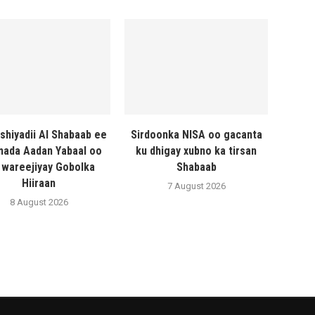
shiyadii Al Shabaab ee
Sirdoonka NISA oo gacanta
ada Aadan Yabaal oo
ku dhigay xubno ka tirsan
 wareejiyay Gobolka
Shabaab
Hiiraan
7 August 2026
8 August 2026