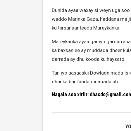
Dunida ayaa waxay si weyn uga soo 
waddo Marinka Gaza, haddana ma jir
ku tiirsanaanteeda Mareykanka.
Mareykanka ayaa gar iyo gardarraba
ka baxsan ee ay muddada dheer kula
darrada ay dhulkooda ku haysato.
Tan iyo aasaaskii Dowladnimada Isr
dhanka bani’aadantinimada ah.
Nagala soo xiriir: dhacdo@gmail.co
YO