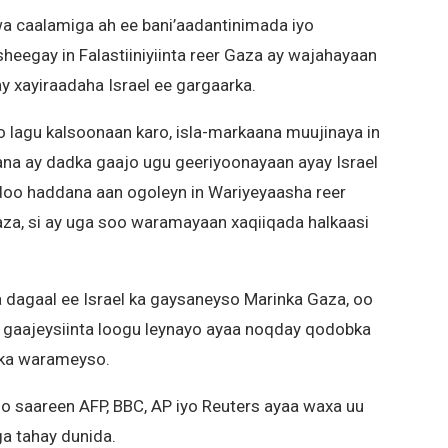
 caalamiga ah ee bani’aadantinimada iyo
eegay in Falastiiniyiinta reer Gaza ay wajahayaan
y xayiraadaha Israel ee gargaarka.
 lagu kalsoonaan karo, isla-markaana muujinaya in
aana ay dadka gaajo ugu geeriyoonayaan ayay Israel
yadoo haddana aan ogoleyn in Wariyeyaasha reer
aza, si ay uga soo waramayaan xaqiiqada halkaasi
dagaal ee Israel ka gaysaneyso Marinka Gaza, oo
e gaajeysiinta loogu leynayo ayaa noqday qodobka
 ka warameyso.
oo saareen AFP, BBC, AP iyo Reuters ayaa waxa uu
ga tahay dunida.