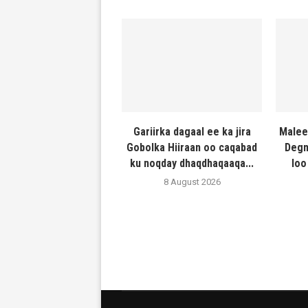
Gariirka dagaal ee ka jira
Malee
Gobolka Hiiraan oo caqabad
Degm
ku noqday dhaqdhaqaaqa...
loo
8 August 2026