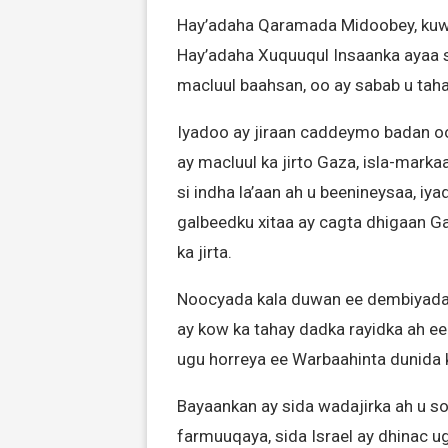
Hay’adaha Qaramada Midoobey, kuwa
Hay’adaha Xuquuqul Insaanka ayaa sh
macluul baahsan, oo ay sabab u taha
Iyadoo ay jiraan caddeymo badan oo
ay macluul ka jirto Gaza, isla-mark
si indha la’aan ah u beenineysaa, i
galbeedku xitaa ay cagta dhigaan G
ka jirta.
Noocyada kala duwan ee dembiyada 
ay kow ka tahay dadka rayidka ah e
ugu horreya ee Warbaahinta dunida
Bayaankan ay sida wadajirka ah u s
farmuuqaya, sida Israel ay dhinac u