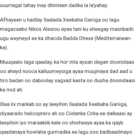
suurtagal tahay inay dhinteen dadka la la’yahay.
Afhayeen u hadlay Ilaalada Xeebaha Gariiga oo lagu
magacaabo Nikos Alexiou ayaa tani ku sheegay masiibadii
ugu weyneyd ee ka dhacda Badda Dhexe (Mediterranean-
ka).
Muuqaalo laga qaaday, ka hor inta aysan degan doonidaas
oo ahayd nooca kalluumeysiga ayaa muujinaya dad aad u
tiro badan oo daboolay sagxad kasta oo dusha doonidaasi
ka mid ah.
Illaa lix markab oo ay leeyihiin Ilaalada Xeebaha Gariiga,
diyaarado helicoptero ah oo Ciidanka Cirka ee dalkaasi ay
leeyihiin iyo maraakiib kale oo shisheeye ayaa ka qayb
qaadanaya howlaha gurmadka ee lagu soo badbaadinayo