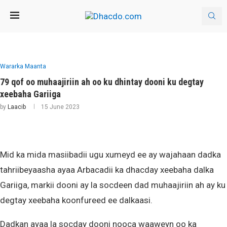
Wararka Maanta
79 qof oo muhaajiriin ah oo ku dhintay dooni ku degtay
xeebaha Gariiga
by
Laacib
15 June 2023
Mid ka mida masiibadii ugu xumeyd ee ay wajahaan dadka
tahriibeyaasha ayaa Arbacadii ka dhacday xeebaha dalka
Gariiga, markii dooni ay la socdeen dad muhaajiriin ah ay ku
degtay xeebaha koonfureed ee dalkaasi.
Dadkan ayaa la socday dooni nooca waaweyn oo ka