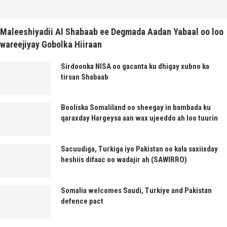
Maleeshiyadii Al Shabaab ee Degmada Aadan Yabaal oo loo
wareejiyay Gobolka Hiiraan
Sirdoonka NISA oo gacanta ku dhigay xubno ka
tirsan Shabaab
Booliska Somaliland oo sheegay in bambada ku
qaraxday Hargeysa aan wax ujeeddo ah loo tuurin
Sacuudiga, Turkiga iyo Pakistan oo kala saxiixday
heshiis difaac oo wadajir ah (SAWIRRO)
Somalia welcomes Saudi, Turkiye and Pakistan
defence pact