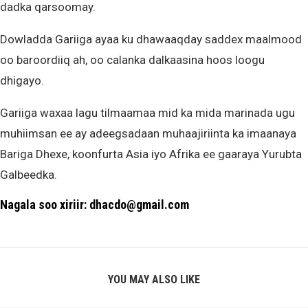
dadka qarsoomay.
Dowladda Gariiga ayaa ku dhawaaqday saddex maalmood
oo baroordiiq ah, oo calanka dalkaasina hoos loogu
dhigayo.
Gariiga waxaa lagu tilmaamaa mid ka mida marinada ugu
muhiimsan ee ay adeegsadaan muhaajiriinta ka imaanaya
Bariga Dhexe, koonfurta Asia iyo Afrika ee gaaraya Yurubta
Galbeedka.
Nagala soo xiriir: dhacdo@gmail.com
YOU MAY ALSO LIKE