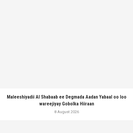
Maleeshiyadii Al Shabaab ee Degmada Aadan Yabaal oo loo
wareejiyay Gobolka Hiiraan
8 August 2026