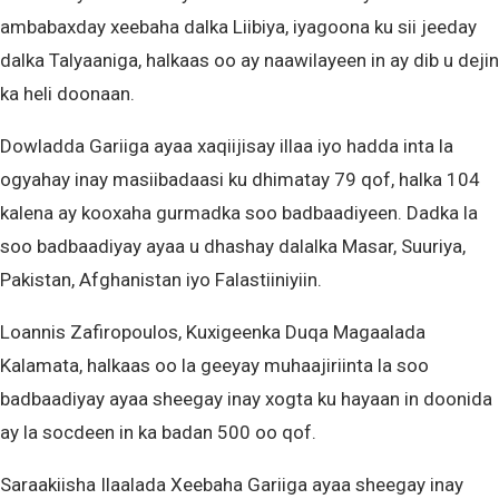
ambabaxday xeebaha dalka Liibiya, iyagoona ku sii jeeday
dalka Talyaaniga, halkaas oo ay naawilayeen in ay dib u dejin
ka heli doonaan.
Dowladda Gariiga ayaa xaqiijisay illaa iyo hadda inta la
ogyahay inay masiibadaasi ku dhimatay 79 qof, halka 104
kalena ay kooxaha gurmadka soo badbaadiyeen. Dadka la
soo badbaadiyay ayaa u dhashay dalalka Masar, Suuriya,
Pakistan, Afghanistan iyo Falastiiniyiin.
Loannis Zafiropoulos, Kuxigeenka Duqa Magaalada
Kalamata, halkaas oo la geeyay muhaajiriinta la soo
badbaadiyay ayaa sheegay inay xogta ku hayaan in doonida
ay la socdeen in ka badan 500 oo qof.
Saraakiisha Ilaalada Xeebaha Gariiga ayaa sheegay inay