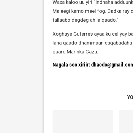
Waxa kaloo uu yiri “Indhaha adduun
Ma eegi karno meel fog. Dadka rayid
tallaabo degdeg ah la qaado.”
Xoghaye Guterres ayaa ku celiyay baa
lana qaado dhammaan caqabadaha k
gaaro Marinka Gaza.
Nagala soo xiriir: dhacdo@gmail.co
YO