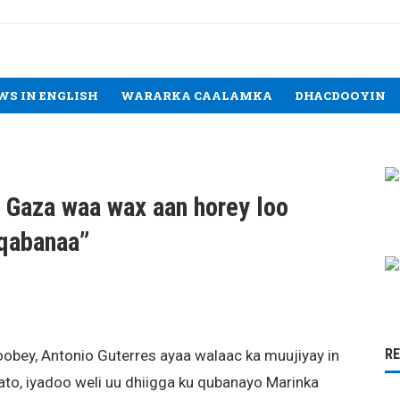
WS IN ENGLISH
WARARKA CAALAMKA
DHACDOOYIN
a Gaza waa wax aan horey loo
 qabanaa”
R
ey, Antonio Guterres ayaa walaac ka muujiyay in
ato, iyadoo weli uu dhiigga ku qubanayo Marinka