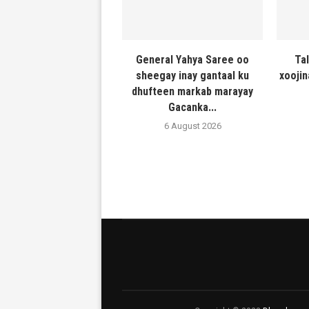
General Yahya Saree oo
Ta
sheegay inay gantaal ku
xooji
dhufteen markab marayay
Gacanka...
6 August 2026