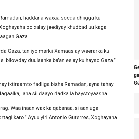
a Ramadan, haddana waxaa socda dhiigga ku
 Xoghayaha oo xalay jeediyay khudbad uu kaga
taagan Gaza.
ocda Gaza, tan iyo markii Xamaas ay weerarka ku
el bilowday duulaanka ba’an ee ay ku hayso Gaza.”
Ge
ga
G
nay ixtiraamto fadliga bisha Ramadan, ayna tahay
dagaalka, lana sii daayo dadka la haysteyaasha.
rag. Waa inaan wax ka qabanaa, si aan uga
tagi karo.” Ayuu yiri Antonio Guterres, Xoghayaha