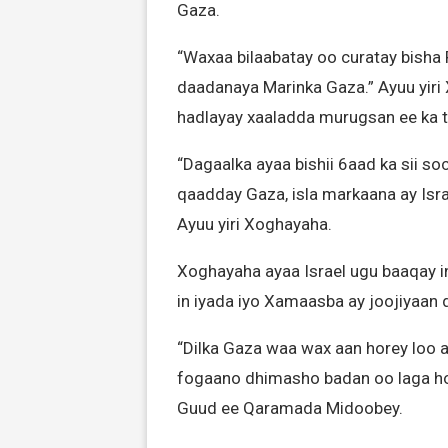
Gaza.
“Waxaa bilaabatay oo curatay bish
daadanaya Marinka Gaza.” Ayuu yiri
hadlayay xaaladda murugsan ee ka 
“Dagaalka ayaa bishii 6aad ka sii s
qaadday Gaza, isla markaana ay Isra
Ayuu yiri Xoghayaha.
Xoghayaha ayaa Israel ugu baaqay i
in iyada iyo Xamaasba ay joojiyaan 
“Dilka Gaza waa wax aan horey loo a
fogaano dhimasho badan oo laga hor
Guud ee Qaramada Midoobey.