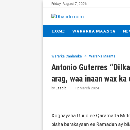
Friday, August 7, 2026
HOME
WARARKA MAANTA
NE
Wararka Caalamka
Wararka Maanta
Antonio Guterres “Dilk
arag, waa inaan wax ka
by
Laacib
12 March 2024
Xoghayaha Guud ee Qaramada Midoob
bisha barakaysan ee Ramadan ay bil