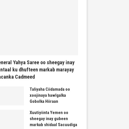
neral Yahya Saree oo sheegay inay
ntaal ku dhufteen markab marayay
acanka Cadmeed
Taliyaha Ciidamada oo
xoojinaya hawlgalka
Gobolka Hiiraan
Xuutiyiinta Yemen oo
sheegay inay gubeen
markab shidaal Sacuudiga