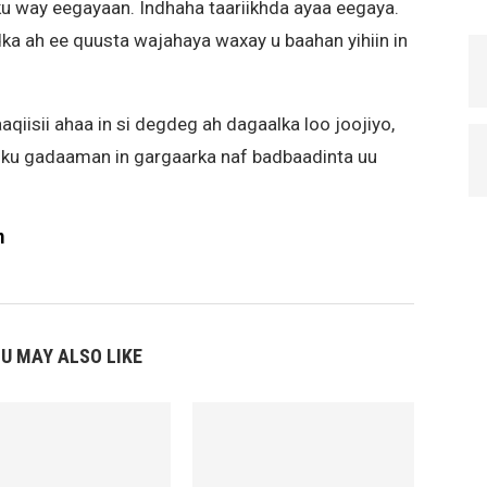
ku way eegayaan. Indhaha taariikhda ayaa eegaya.
ka ah ee quusta wajahaya waxay u baahan yihiin in
qiisii ahaa in si degdeg ah dagaalka loo joojiyo,
u gadaaman in gargaarka naf badbaadinta uu
m
U MAY ALSO LIKE