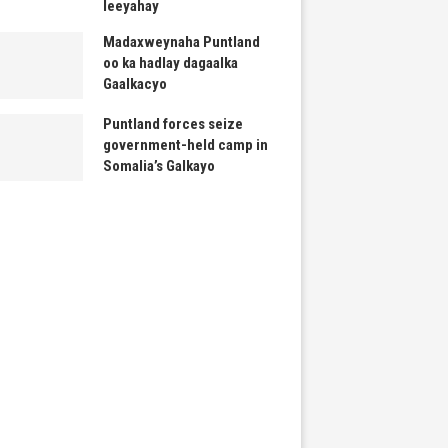
leeyahay
Madaxweynaha Puntland
oo ka hadlay dagaalka
Gaalkacyo
Puntland forces seize
government-held camp in
Somalia’s Galkayo