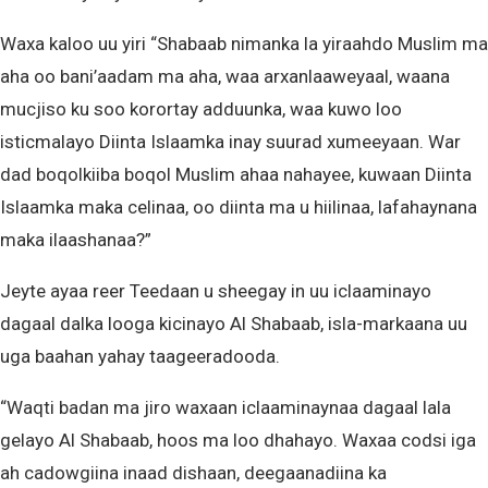
Waxa kaloo uu yiri “Shabaab nimanka la yiraahdo Muslim ma
aha oo bani’aadam ma aha, waa arxanlaaweyaal, waana
mucjiso ku soo korortay adduunka, waa kuwo loo
isticmalayo Diinta Islaamka inay suurad xumeeyaan. War
dad boqolkiiba boqol Muslim ahaa nahayee, kuwaan Diinta
Islaamka maka celinaa, oo diinta ma u hiilinaa, lafahaynana
maka ilaashanaa?”
Jeyte ayaa reer Teedaan u sheegay in uu iclaaminayo
dagaal dalka looga kicinayo Al Shabaab, isla-markaana uu
uga baahan yahay taageeradooda.
“Waqti badan ma jiro waxaan iclaaminaynaa dagaal lala
gelayo Al Shabaab, hoos ma loo dhahayo. Waxaa codsi iga
ah cadowgiina inaad dishaan, deegaanadiina ka