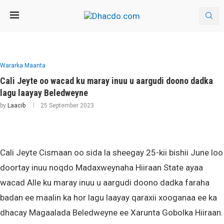
Wararka Maanta
Cali Jeyte oo wacad ku maray inuu u aargudi doono dadka
lagu laayay Beledweyne
by
Laacib
25 September 2023
Cali Jeyte Cismaan oo sida la sheegay 25-kii bishii June loo
doortay inuu noqdo Madaxweynaha Hiiraan State ayaa
wacad Alle ku maray inuu u aargudi doono dadka faraha
badan ee maalin ka hor lagu laayay qaraxii xooganaa ee ka
dhacay Magaalada Beledweyne ee Xarunta Gobolka Hiiraan.