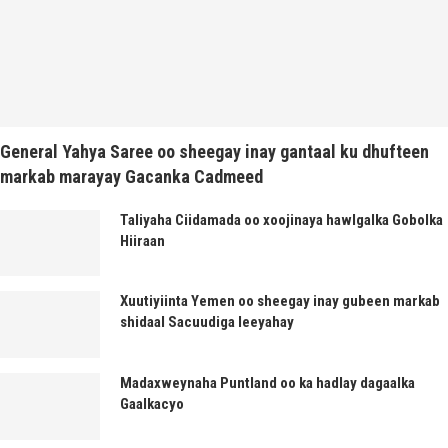
General Yahya Saree oo sheegay inay gantaal ku dhufteen
markab marayay Gacanka Cadmeed
Taliyaha Ciidamada oo xoojinaya hawlgalka Gobolka
Hiiraan
Xuutiyiinta Yemen oo sheegay inay gubeen markab
shidaal Sacuudiga leeyahay
Madaxweynaha Puntland oo ka hadlay dagaalka
Gaalkacyo