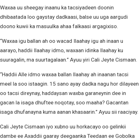
Waxaa uu sheegay inaanu ka tacsiyadeen doonin
dhibaatada loo gaystay dadkaasi, balse uu uga aargudi
doono kuwii ka masuulka ahaa falkaasi argagixiso.
“Waxaa igu ballan ah oo wacad Ilaahay igu ah inaan u
aarayo, haddii Ilaahay idmo, waxaan idinka Ilaahay ku
suuragalin, ma suurtagalaan.” Ayuu yiri Cali Jeyte Cismaan.
“Haddii Alle idmo waxaa ballan Ilaahay ah inaanan tacsi
meel la soo istaagin. 15 sano ayay dadka nagu hor dilayeen
oo tacsi direynay, haddaysan waxba garaneynin dee in
gacan la isaga dhuftee noqotay, soo maaha? Gacantan
isaga dhufanayna kuma aanan khasaarin.” Ayuu sii raaciyay.
Cali Jeyte Cismaan iyo xubno uu horkacayo oo gelinkii
dambe ee Axaddii gaaray deegaanka Teedaan ee Gobolka