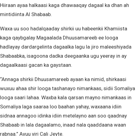
Hiiraan ayaa halkaasi kaga dhawaaqay dagaal ka dhan ah
mintidiinta Al Shabaab.
Waxa uu soo hadalqaaday shirkii uu habeenkii Khamiista
kaga qaybgalay Magaalada Dhuusamareeb ee looga
hadlayay dardargelinta dagaalka lagu la jiro maleeshiyada
Shabaabka, isagoona dadka deegaanka ugu yeeray in ay
dagaalkaasi gacan ka gaystaan.
“Annaga shirkii Dhuusamareeb ayaan ka nimid, shirkaasi
wuxuu ahaa shir looga tashanayo nimankaas, sidii Somaliya
looga saari lahaa. Waxba kala qarsan mayno nimankaas in
Somaliya laga saaraa loo baahan yahay, waxaana idiin
sidnaa annagoo idinka idiin metelayno aan soo qaadnay
Shabaab in lala dagaalamo, inaad nala qaaddaana waan
rabnaa.” Ayuu yiri Cali Jeyte.