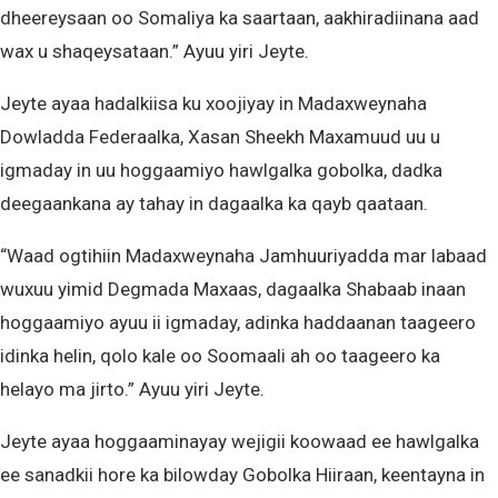
dheereysaan oo Somaliya ka saartaan, aakhiradiinana aad
wax u shaqeysataan.” Ayuu yiri Jeyte.
Jeyte ayaa hadalkiisa ku xoojiyay in Madaxweynaha
Dowladda Federaalka, Xasan Sheekh Maxamuud uu u
igmaday in uu hoggaamiyo hawlgalka gobolka, dadka
deegaankana ay tahay in dagaalka ka qayb qaataan.
“Waad ogtihiin Madaxweynaha Jamhuuriyadda mar labaad
wuxuu yimid Degmada Maxaas, dagaalka Shabaab inaan
hoggaamiyo ayuu ii igmaday, adinka haddaanan taageero
idinka helin, qolo kale oo Soomaali ah oo taageero ka
helayo ma jirto.” Ayuu yiri Jeyte.
Jeyte ayaa hoggaaminayay wejigii koowaad ee hawlgalka
ee sanadkii hore ka bilowday Gobolka Hiiraan, keentayna in