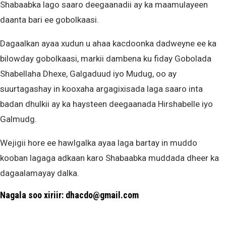
Shabaabka lago saaro deegaanadii ay ka maamulayeen
daanta bari ee gobolkaasi.
Dagaalkan ayaa xudun u ahaa kacdoonka dadweyne ee ka
bilowday gobolkaasi, markii dambena ku fiday Gobolada
Shabellaha Dhexe, Galgaduud iyo Mudug, oo ay
suurtagashay in kooxaha argagixisada laga saaro inta
badan dhulkii ay ka haysteen deegaanada Hirshabelle iyo
Galmudg.
Wejigii hore ee hawlgalka ayaa laga bartay in muddo
kooban lagaga adkaan karo Shabaabka muddada dheer ka
dagaalamayay dalka.
Nagala soo xiriir: dhacdo@gmail.com