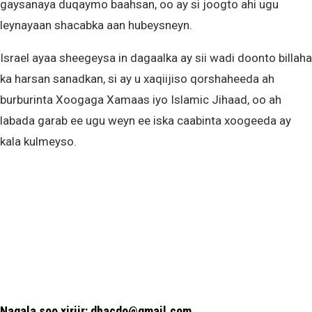
gaysanaya duqaymo baahsan, oo ay si joogto ahi ugu
leynayaan shacabka aan hubeysneyn.
Israel ayaa sheegeysa in dagaalka ay sii wadi doonto billaha
ka harsan sanadkan, si ay u xaqiijiso qorshaheeda ah
burburinta Xoogaga Xamaas iyo Islamic Jihaad, oo ah
labada garab ee ugu weyn ee iska caabinta xoogeeda ay
kala kulmeyso.
Nagala soo xiriir: dhacdo@gmail.com