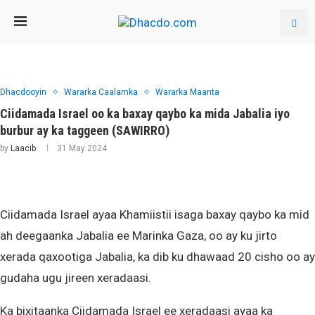
Dhacdooyin
Wararka Caalamka
Wararka Maanta
Ciidamada Israel oo ka baxay qaybo ka mida Jabalia iyo
burbur ay ka taggeen (SAWIRRO)
by
Laacib
31 May 2024
Ciidamada Israel ayaa Khamiistii isaga baxay qaybo ka mid
ah deegaanka Jabalia ee Marinka Gaza, oo ay ku jirto
xerada qaxootiga Jabalia, ka dib ku dhawaad 20 cisho oo ay
gudaha ugu jireen xeradaasi.
Ka bixitaanka Ciidamada Israel ee xeradaasi ayaa ka