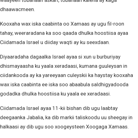
waayeen tobanaan askari, tobanaan kalena ay kaga
dhaawacmeen.
Kooxaha wax iska caabinta oo Xamaas ay ugu fil-roon
tahay, weeraradana ka soo qaada dhulka hoostiisa ayaa
Ciidamada Israel u diiday waqti ay ku seexdaan.
Diyaaradaha dagaalka Israel ayaa si xun u burburiyay
dhismayaasha ku yaala xeradaasi, kumana guuleysan in
ciidankooda ay ka yareeyaan culeyskii ka haystay kooxaha
wax iska caabinta ee iska soo abaabula saldhigyadooda
godadka dhulka hoostiisa ku yaala ee xeradaasi.
Ciidamada Israel ayaa 11-kii bishan dib ugu laabtay
deegaanka Jabalia, ka dib markii taliskoodu uu sheegay in
halkaasi ay dib ugu soo xoogeysteen Xoogaga Xamaas.