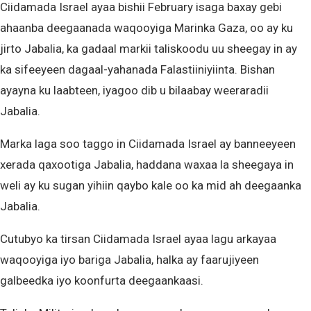
Ciidamada Israel ayaa bishii February isaga baxay gebi
ahaanba deegaanada waqooyiga Marinka Gaza, oo ay ku
jirto Jabalia, ka gadaal markii taliskoodu uu sheegay in ay
ka sifeeyeen dagaal-yahanada Falastiiniyiinta. Bishan
ayayna ku laabteen, iyagoo dib u bilaabay weeraradii
Jabalia.
Marka laga soo taggo in Ciidamada Israel ay banneeyeen
xerada qaxootiga Jabalia, haddana waxaa la sheegaya in
weli ay ku sugan yihiin qaybo kale oo ka mid ah deegaanka
Jabalia.
Cutubyo ka tirsan Ciidamada Israel ayaa lagu arkayaa
waqooyiga iyo bariga Jabalia, halka ay faarujiyeen
galbeedka iyo koonfurta deegaankaasi.