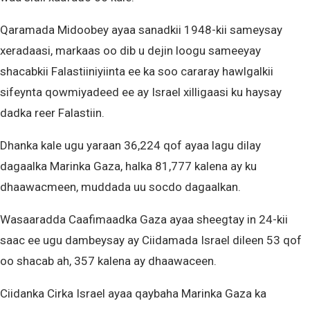
Qaramada Midoobey ayaa sanadkii 1948-kii sameysay
xeradaasi, markaas oo dib u dejin loogu sameeyay
shacabkii Falastiiniyiinta ee ka soo cararay hawlgalkii
sifeynta qowmiyadeed ee ay Israel xilligaasi ku haysay
dadka reer Falastiin.
Dhanka kale ugu yaraan 36,224 qof ayaa lagu dilay
dagaalka Marinka Gaza, halka 81,777 kalena ay ku
dhaawacmeen, muddada uu socdo dagaalkan.
Wasaaradda Caafimaadka Gaza ayaa sheegtay in 24-kii
saac ee ugu dambeysay ay Ciidamada Israel dileen 53 qof
oo shacab ah, 357 kalena ay dhaawaceen.
Ciidanka Cirka Israel ayaa qaybaha Marinka Gaza ka