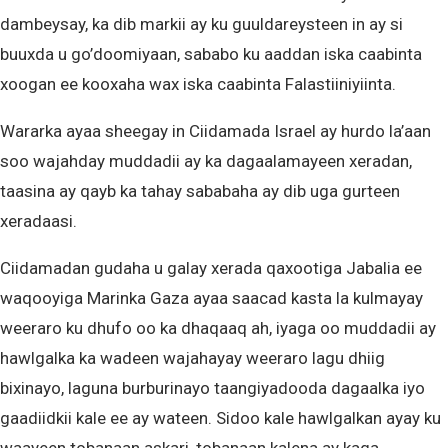
dambeysay, ka dib markii ay ku guuldareysteen in ay si
buuxda u go’doomiyaan, sababo ku aaddan iska caabinta
xoogan ee kooxaha wax iska caabinta Falastiiniyiinta.
Wararka ayaa sheegay in Ciidamada Israel ay hurdo la’aan
soo wajahday muddadii ay ka dagaalamayeen xeradan,
taasina ay qayb ka tahay sababaha ay dib uga gurteen
xeradaasi.
Ciidamadan gudaha u galay xerada qaxootiga Jabalia ee
waqooyiga Marinka Gaza ayaa saacad kasta la kulmayay
weeraro ku dhufo oo ka dhaqaaq ah, iyaga oo muddadii ay
hawlgalka ka wadeen wajahayay weeraro lagu dhiig
bixinayo, laguna burburinayo taangiyadooda dagaalka iyo
gaadiidkii kale ee ay wateen. Sidoo kale hawlgalkan ayay ku