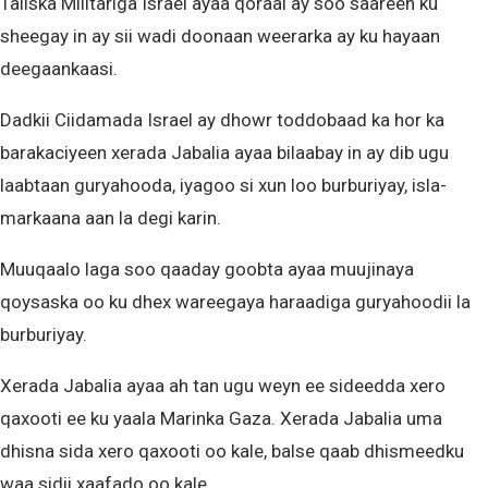
Taliska Militariga Israel ayaa qoraal ay soo saareen ku
sheegay in ay sii wadi doonaan weerarka ay ku hayaan
deegaankaasi.
Dadkii Ciidamada Israel ay dhowr toddobaad ka hor ka
barakaciyeen xerada Jabalia ayaa bilaabay in ay dib ugu
laabtaan guryahooda, iyagoo si xun loo burburiyay, isla-
markaana aan la degi karin.
Muuqaalo laga soo qaaday goobta ayaa muujinaya
qoysaska oo ku dhex wareegaya haraadiga guryahoodii la
burburiyay.
Xerada Jabalia ayaa ah tan ugu weyn ee sideedda xero
qaxooti ee ku yaala Marinka Gaza. Xerada Jabalia uma
dhisna sida xero qaxooti oo kale, balse qaab dhismeedku
waa sidii xaafado oo kale.