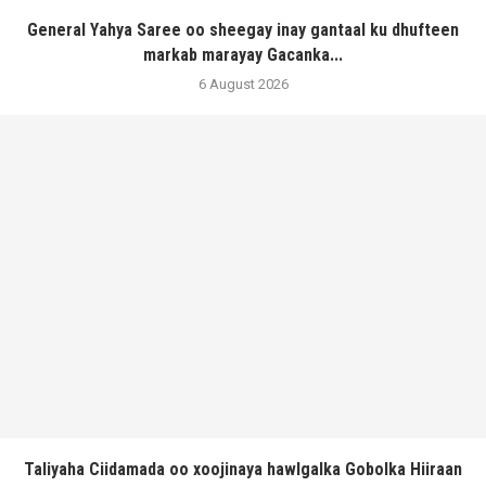
General Yahya Saree oo sheegay inay gantaal ku dhufteen
markab marayay Gacanka...
6 August 2026
Taliyaha Ciidamada oo xoojinaya hawlgalka Gobolka Hiiraan