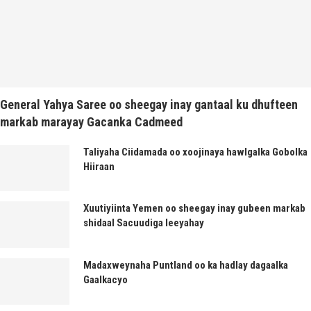
General Yahya Saree oo sheegay inay gantaal ku dhufteen
markab marayay Gacanka Cadmeed
Taliyaha Ciidamada oo xoojinaya hawlgalka Gobolka
Hiiraan
Xuutiyiinta Yemen oo sheegay inay gubeen markab
shidaal Sacuudiga leeyahay
Madaxweynaha Puntland oo ka hadlay dagaalka
Gaalkacyo