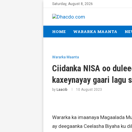
Saturday, August 8, 2026
HOME
WARARKA MAANTA
NE
Wararka Maanta
Ciidanka NISA oo dulee
kaxeynayay gaari lagu 
by
Laacib
10 August 2023
Wararka ka imaanaya Magaalada Muq
ay deegaanka Ceelasha Biyaha ku dil