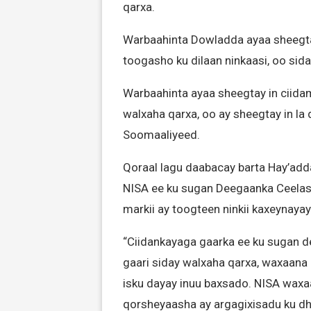
qarxa.
Warbaahinta Dowladda ayaa sheegtay
toogasho ku dilaan ninkaasi, oo sida
Warbaahinta ayaa sheegtay in ciidam
walxaha qarxa, oo ay sheegtay in la
Soomaaliyeed.
Qoraal lagu daabacay barta Hay’adda
NISA ee ku sugan Deegaanka Ceelash
markii ay toogteen ninkii kaxeynayay
“Ciidankayaga gaarka ee ku sugan d
gaari siday walxaha qarxa, waxaana a
isku dayay inuu baxsado. NISA waxa
qorsheyaasha ay argagixisadu ku dhi