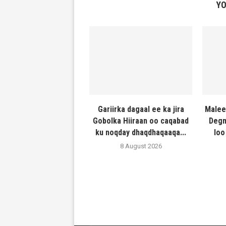
YO
Gariirka dagaal ee ka jira
Malee
Gobolka Hiiraan oo caqabad
Degm
ku noqday dhaqdhaqaaqa...
loo
8 August 2026