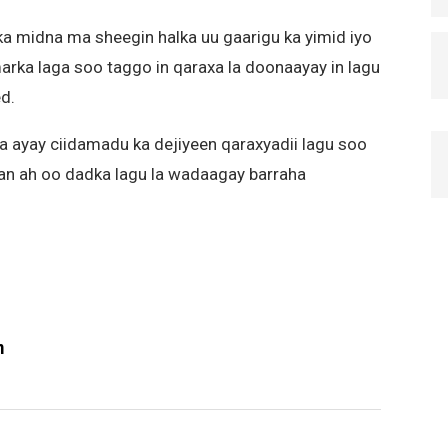
ka midna ma sheegin halka uu gaarigu ka yimid iyo
rka laga soo taggo in qaraxa la doonaayay in lagu
d.
a ayay ciidamadu ka dejiyeen qaraxyadii lagu soo
irran ah oo dadka lagu la wadaagay barraha
m