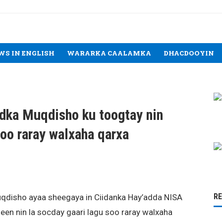
WS IN ENGLISH
WARARKA CAALAMKA
DHACDOOYIN
dka Muqdisho ku toogtay nin
soo raray walxaha qarxa
R
disho ayaa sheegaya in Ciidanka Hay’adda NISA
een nin la socday gaari lagu soo raray walxaha