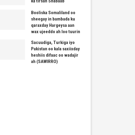
ka tirsan Shabaab
Booliska Somaliland oo
sheegay in bambada ku
qaraxday Hargeysa aan
wax ujeeddo ah loo tuurin
Sacuudiga, Turkiga iyo
Pakistan oo kala saxiixday
heshiis difaac oo wadajir
ah (SAWIRRO)