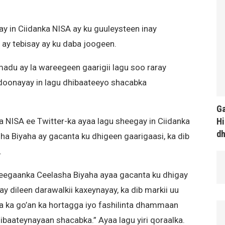
 in Ciidanka NISA ay ku guuleysteen inay
 ay tebisay ay ku daba joogeen.
adu ay la wareegeen gaarigii lagu soo raray
 doonayay in lagu dhibaateeyo shacabka
Ga
Hi
 NISA ee Twitter-ka ayaa lagu sheegay in Ciidanka
d
a Biyaha ay gacanta ku dhigeen gaarigaasi, ka dib
.
eegaanka Ceelasha Biyaha ayaa gacanta ku dhigay
y dileen darawalkii kaxeynayay, ka dib markii uu
a ka go’an ka hortagga iyo fashilinta dhammaan
baateynayaan shacabka.” Ayaa lagu yiri qoraalka.