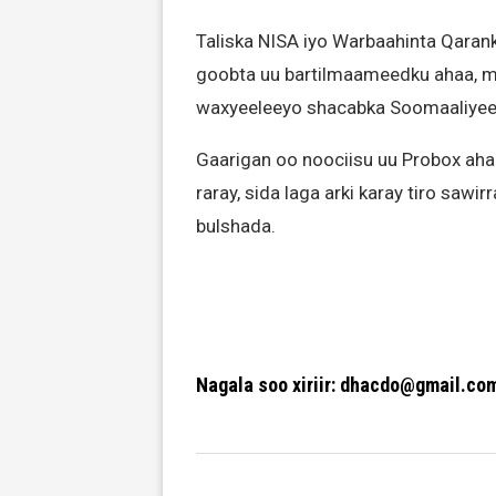
Taliska NISA iyo Warbaahinta Qaran
goobta uu bartilmaameedku ahaa, ma
waxyeeleeyo shacabka Soomaaliyee
Gaarigan oo noociisu uu Probox aha
raray, sida laga arki karay tiro saw
bulshada.
Nagala soo xiriir: dhacdo@gmail.co