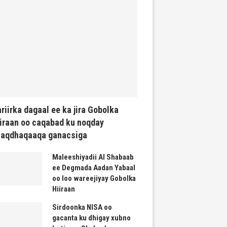
riirka dagaal ee ka jira Gobolka
iraan oo caqabad ku noqday
haqdhaqaaqa ganacsiga
Maleeshiyadii Al Shabaab
ee Degmada Aadan Yabaal
oo loo wareejiyay Gobolka
Hiiraan
Sirdoonka NISA oo
gacanta ku dhigay xubno