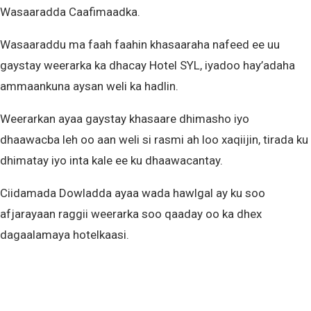
Wasaaradda Caafimaadka.
Wasaaraddu ma faah faahin khasaaraha nafeed ee uu
gaystay weerarka ka dhacay Hotel SYL, iyadoo hay’adaha
ammaankuna aysan weli ka hadlin.
Weerarkan ayaa gaystay khasaare dhimasho iyo
dhaawacba leh oo aan weli si rasmi ah loo xaqiijin, tirada ku
dhimatay iyo inta kale ee ku dhaawacantay.
Ciidamada Dowladda ayaa wada hawlgal ay ku soo
afjarayaan raggii weerarka soo qaaday oo ka dhex
dagaalamaya hotelkaasi.