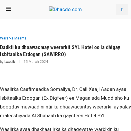
Wararka Maanta
Dadkii ku dhaawacmay weerarkii SYL Hotel oo la dhigay
Isbitaalka Erdogan (SAWIRRO)
by
Laacib
15 March 2024
Wasiirka Caafimaadka Somaliya, Dr. Cali Xaaji Aadan ayaa
Isbitaalka Erdogan (Ex Digfeer) ee Magaalada Muqdisho ku
booqday muwaadiniintii ku dhaawacantay weerarkii ay xalay
maleeshiyada Al Shabaab ka gaysteen Hotel SYL.
Wasiirka ayaa dhakhaatiirka ka dhageystay warbixin ku