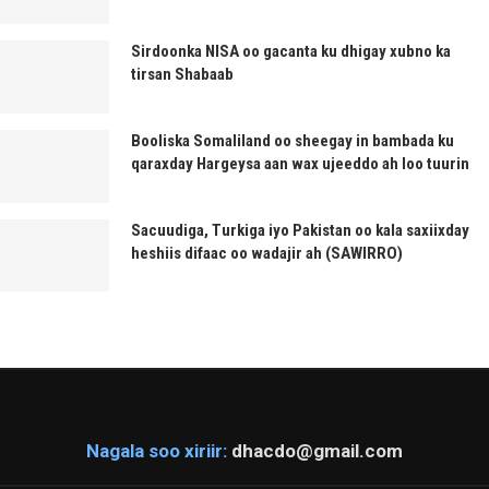
Sirdoonka NISA oo gacanta ku dhigay xubno ka
tirsan Shabaab
Booliska Somaliland oo sheegay in bambada ku
qaraxday Hargeysa aan wax ujeeddo ah loo tuurin
Sacuudiga, Turkiga iyo Pakistan oo kala saxiixday
heshiis difaac oo wadajir ah (SAWIRRO)
Nagala soo xiriir:
dhacdo@gmail.com