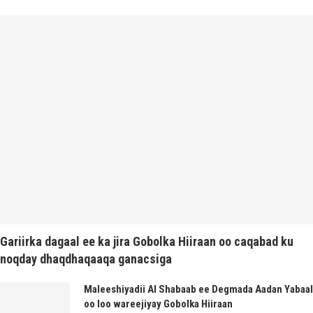
Gariirka dagaal ee ka jira Gobolka Hiiraan oo caqabad ku
noqday dhaqdhaqaaqa ganacsiga
Maleeshiyadii Al Shabaab ee Degmada Aadan Yabaal
oo loo wareejiyay Gobolka Hiiraan