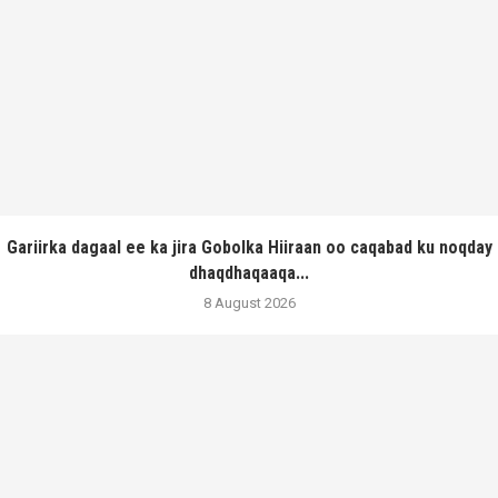
Gariirka dagaal ee ka jira Gobolka Hiiraan oo caqabad ku noqday
dhaqdhaqaaqa...
8 August 2026