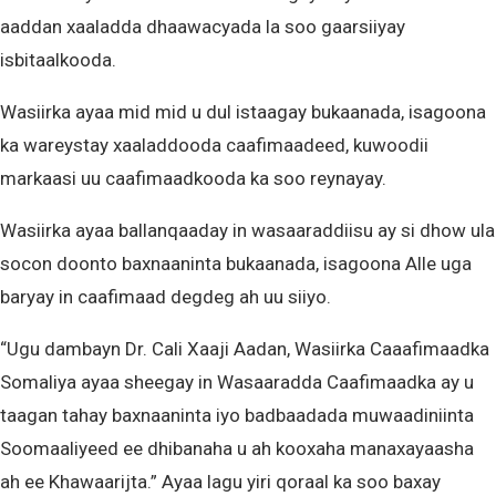
aaddan xaaladda dhaawacyada la soo gaarsiiyay
isbitaalkooda.
Wasiirka ayaa mid mid u dul istaagay bukaanada, isagoona
ka wareystay xaaladdooda caafimaadeed, kuwoodii
markaasi uu caafimaadkooda ka soo reynayay.
Wasiirka ayaa ballanqaaday in wasaaraddiisu ay si dhow ula
socon doonto baxnaaninta bukaanada, isagoona Alle uga
baryay in caafimaad degdeg ah uu siiyo.
“Ugu dambayn Dr. Cali Xaaji Aadan, Wasiirka Caaafimaadka
Somaliya ayaa sheegay in Wasaaradda Caafimaadka ay u
taagan tahay baxnaaninta iyo badbaadada muwaadiniinta
Soomaaliyeed ee dhibanaha u ah kooxaha manaxayaasha
ah ee Khawaarijta.” Ayaa lagu yiri qoraal ka soo baxay