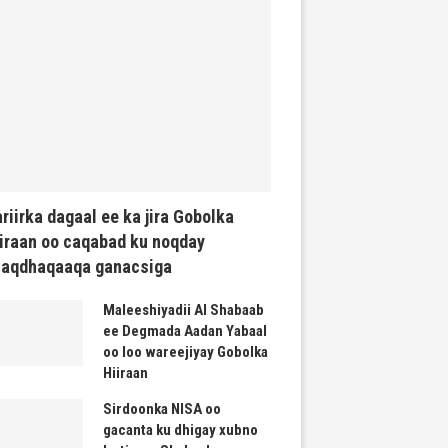
riirka dagaal ee ka jira Gobolka
iraan oo caqabad ku noqday
haqdhaqaaqa ganacsiga
Maleeshiyadii Al Shabaab
ee Degmada Aadan Yabaal
oo loo wareejiyay Gobolka
Hiiraan
Sirdoonka NISA oo
gacanta ku dhigay xubno