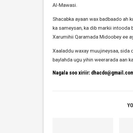
Al-Mawasi.
Shacabka ayaan wax badbaado ah ku
ka sameysan, ka dib markii intooda
Xarumihii Qaramada Midoobey ee a
Xaaladdu waxay muujineysaa, sida q
baylahda ugu yihin weerarada aan ka
Nagala soo xiriir: dhacdo@gmail.co
YO