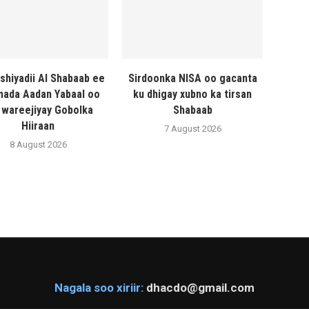
shiyadii Al Shabaab ee
Sirdoonka NISA oo gacanta
ada Aadan Yabaal oo
ku dhigay xubno ka tirsan
 wareejiyay Gobolka
Shabaab
Hiiraan
7 August 2026
8 August 2026
Nagala soo xiriir:
dhacdo@gmail.com