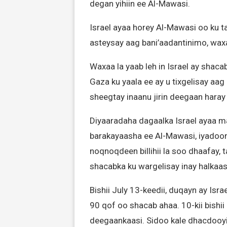
degan yihiin ee Al-Mawasi.
Israel ayaa horey Al-Mawasi oo ku t
asteysay aag bani’aadantinimo, wax
Waxaa la yaab leh in Israel ay shaca
Gaza ku yaala ee ay u tixgelisay a
sheegtay inaanu jirin deegaan hara
Diyaaradaha dagaalka Israel ayaa 
barakayaasha ee Al-Mawasi, iyadoo
noqnoqdeen billihii la soo dhaafay, t
shacabka ku wargelisay inay halkaas
Bishii July 13-keedii, duqayn ay Is
90 qof oo shacab ahaa. 10-kii bishi
deegaankaasi. Sidoo kale dhacdooyin