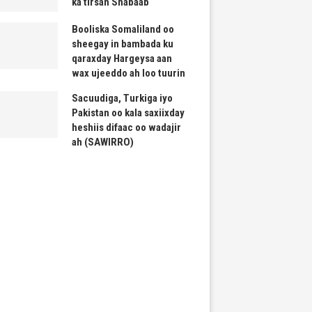
ka tirsan Shabaab
Booliska Somaliland oo
sheegay in bambada ku
qaraxday Hargeysa aan
wax ujeeddo ah loo tuurin
Sacuudiga, Turkiga iyo
Pakistan oo kala saxiixday
heshiis difaac oo wadajir
ah (SAWIRRO)