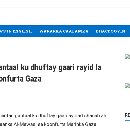
WS IN ENGLISH
WARARKA CAALAMKA
DHACDOOYIN
ntaal ku dhuftay gaari rayid la
onfurta Gaza
R
niintan gantaal ku dhuftay gaari ay dad shacab ah
aanka Al-Mawasi ee koonfurta Marinka Gaza.