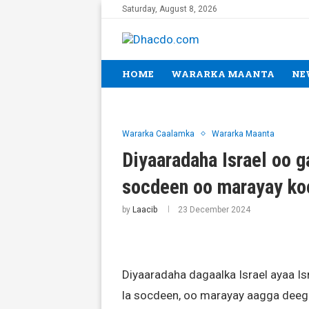
Saturday, August 8, 2026
HOME
WARARKA MAANTA
NE
Wararka Caalamka
Wararka Maanta
Diyaaradaha Israel oo ga
socdeen oo marayay ko
by
Laacib
23 December 2024
Diyaaradaha dagaalka Israel ayaa Is
la socdeen, oo marayay aagga deeg