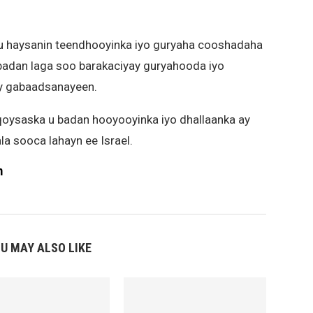
 haysanin teendhooyinka iyo guryaha cooshadaha
 badan laga soo barakaciyay guryahooda iyo
y gabaadsanayeen.
oysaska u badan hooyooyinka iyo dhallaanka ay
la sooca lahayn ee Israel.
m
U MAY ALSO LIKE