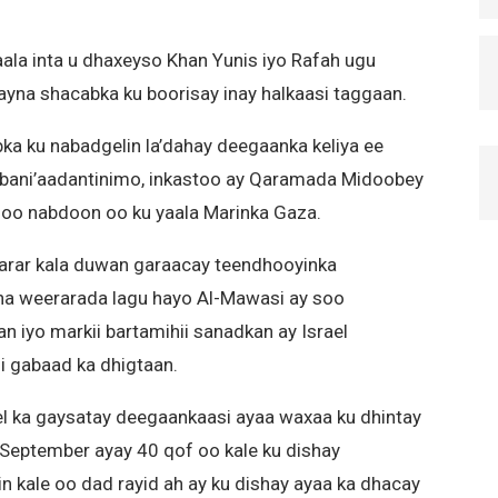
aala inta u dhaxeyso Khan Yunis iyo Rafah ugu
ayna shacabka ku boorisay inay halkaasi taggaan.
bka ku nabadgelin la’dahay deegaanka keliya ee
ag bani’aadantinimo, inkastoo ay Qaramada Midoobey
y oo nabdoon oo ku yaala Marinka Gaza.
marar kala duwan garaacay teendhooyinka
na weerarada lagu hayo Al-Mawasi ay soo
an iyo markii bartamihii sanadkan ay Israel
i gabaad ka dhigtaan.
rael ka gaysatay deegaankaasi ayaa waxaa ku dhintay
i September ayay 40 qof oo kale ku dishay
 kale oo dad rayid ah ay ku dishay ayaa ka dhacay