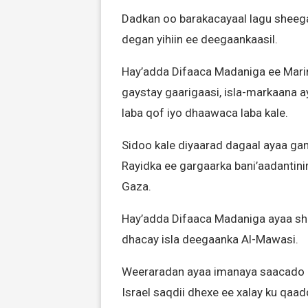
Dadkan oo barakacayaal lagu sheega
degan yihiin ee deegaankaasil.
Hay’adda Difaaca Madaniga ee Marin
gaystay gaarigaasi, isla-markaana
laba qof iyo dhaawaca laba kale.
Sidoo kale diyaarad dagaal ayaa gan
Rayidka ee gargaarka bani’aadantin
Gaza.
Hay’adda Difaaca Madaniga ayaa she
dhacay isla deegaanka Al-Mawasi.
Weeraradan ayaa imanaya saacado ka
Israel saqdii dhexe ee xalay ku qa