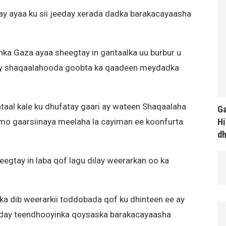
y ayaa ku sii jeeday xerada dadka barakacayaasha
ka Gaza ayaa sheegtay in gantaalka uu burbur u
 ay shaqaalahooda goobta ka qaadeen meydadka
taal kale ku dhufatay gaari ay wateen Shaqaalaha
Ga
Hi
imo gaarsiinaya meelaha la cayiman ee koonfurta
d
egtay in laba qof lagu dilay weerarkan oo ka
 dib weerarkii toddobada qof ku dhinteen ee ay
adday teendhooyinka qoysaska barakacayaasha