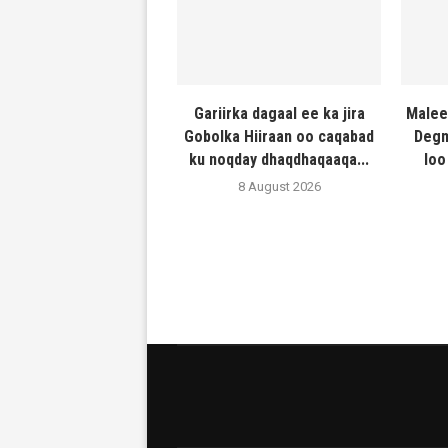
Gariirka dagaal ee ka jira
Malee
Gobolka Hiiraan oo caqabad
Degm
ku noqday dhaqdhaqaaqa...
loo
8 August 2026