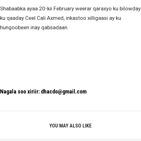
Shabaabka ayaa 20-kii February weerar qaraxyo ku bilowday
ku qaaday Ceel Cali Axmed, inkastoo xilligaasi ay ku
hungoobeen inay qabsadaan.
Nagala soo xiriir: dhacdo@gmail.com
YOU MAY ALSO LIKE