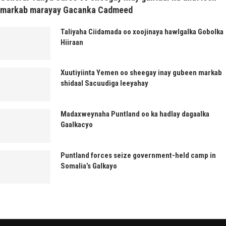
markab marayay Gacanka Cadmeed
Taliyaha Ciidamada oo xoojinaya hawlgalka Gobolka
Hiiraan
Xuutiyiinta Yemen oo sheegay inay gubeen markab
shidaal Sacuudiga leeyahay
Madaxweynaha Puntland oo ka hadlay dagaalka
Gaalkacyo
Puntland forces seize government-held camp in
Somalia’s Galkayo