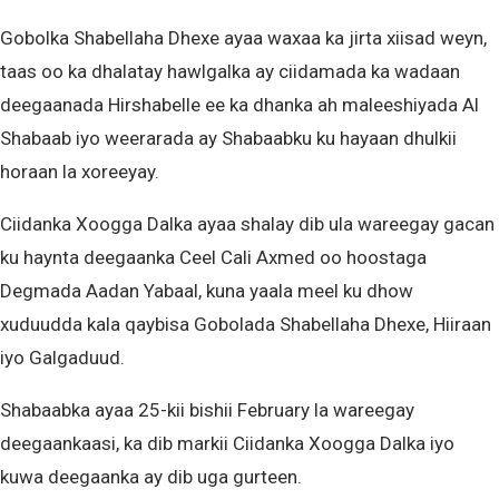
Gobolka Shabellaha Dhexe ayaa waxaa ka jirta xiisad weyn,
taas oo ka dhalatay hawlgalka ay ciidamada ka wadaan
deegaanada Hirshabelle ee ka dhanka ah maleeshiyada Al
Shabaab iyo weerarada ay Shabaabku ku hayaan dhulkii
horaan la xoreeyay.
Ciidanka Xoogga Dalka ayaa shalay dib ula wareegay gacan
ku haynta deegaanka Ceel Cali Axmed oo hoostaga
Degmada Aadan Yabaal, kuna yaala meel ku dhow
xuduudda kala qaybisa Gobolada Shabellaha Dhexe, Hiiraan
iyo Galgaduud.
Shabaabka ayaa 25-kii bishii February la wareegay
deegaankaasi, ka dib markii Ciidanka Xoogga Dalka iyo
kuwa deegaanka ay dib uga gurteen.