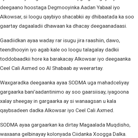
deegaano hoostaga Degmooyinka Aadan Yabaal iyo
Alkowsar, si loogu qaybiyo shacabkii ay dhibaatada ka soo
gaartay dagaaladii dhawaan ka dhacay deegaanadaasi.
Gaadiidkan ayaa waday rar isugu jira raashiin, dawo,
teendhooyin iyo agab kale oo loogu talagalay dadkii
toddobaadkii hore ka barakacay Alkowsar iyo deegaanka
Ceel Cali Axmed oo Al Shabaab ay weerartay.
Waxgaradka deegaanka ayaa SODMA uga mahadceliyay
gargaarka bani’aadantinimo ay soo gaarsiisay, iyagoona
xalay sheegay in gargaarka ay si wanaagsan u kala
qaybsadeen dadka Alkowsar iyo Ceel Cali Axmed.
SODMA ayaa gargaarkan ka dirtay Magaalada Muqdisho,
waxaana gelbinayay kolonyada Ciidanka Xoogga Dalka.