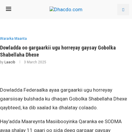
Wararka Maanta
Dowladda oo gargaarkii ugu horreyay gaysay Gobolka
Shabellaha Dhexe
by
Laacib
3 March 2025
Dowladda Federaalka ayaa gargaarkii ugu horreyay
gaarsiisay bulshada ku dhaqan Gobolka Shabellaha Dhexe
qaybteed, ka dib xaalad ka dhalatay colaado.
Hay’adda Maareynta Masiibooyinka Qaranka ee SODMA
ayaa shalay 11 gaari oo sida deeq gargaar gaysay