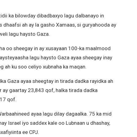
dii ka bilowday dibadbaxyo lagu dalbanayo in
is dhaafsi ah ay la gasho Xamaas, si guryahooda ay
weli lagu haysto Gaza.
sha oo sheegay in ay xusayaan 100-ka maalmood
aysteyaasha lagu haysto Gaza ayaa sheegay inay
g ah ku soo celiyo xubnaha ka maqan.
a Gaza ayaa sheegtay in tirada dadka rayidka ah
ber ay gaartay 23,843 qof, halka tirada dadka
17 qof.
Warbaahineed ayaa lagu dilay dagaalka. 75 ka mid
ashay Israel iyo saddex kale oo Lubnaan u dhashay,
afiyiinta ee CPJ.