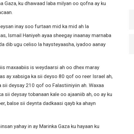
a Gaza, ku dhawaad laba milyan oo qofna ay ku
acaan.
leysan inay soo furtaan mid ka mid ah la
s, Ismail Haniyeh ayaa sheegay inaanay marnaba
a dib ugu celiso la haysteyaasha, iyadoo aanay
iis maxaabiis is weydaarsi ah oo dhex maray
 ay xabsiga ka sii deyso 80 qof oo reer Israel ah,
 sii deysay 210 qof oo Falastiiniyiin ah. Waxaa
 sii deysay tobanaan kale oo ajaaniib ah, oo ay ku
er, balse sii deynta dadkaasi qayb ka ahayn
minsan yahay in ay Marinka Gaza ku hayaan ku