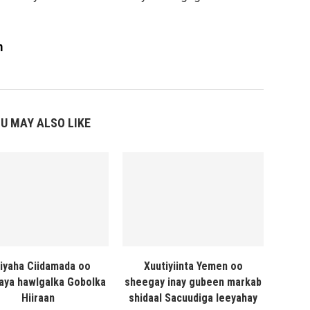
m
U MAY ALSO LIKE
liyaha Ciidamada oo
Xuutiyiinta Yemen oo
naya hawlgalka Gobolka
sheegay inay gubeen markab
Hiiraan
shidaal Sacuudiga leeyahay