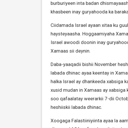
burburiyeen inta badan dhismayaash
khasbeen inay guryahooda ka barak
Ciidamada Israel ayaan xitaa ku guu
haysteyaasha. Hoggaamiyaha Xamaa
Israel awoodi doonin inay guryahood
Xamaas sii deynin.
Daba-yaaqadii bishii November hesh
labada dhinac ayaa keentay in Xamaas
halka Israel ay dhankeeda xabsiga ka
xusid mudan in Xamaas ay xabsiga ka
soo qafaalatay weerarkii 7-dii Octob
heshiiskii labada dhinac.
Xoogaga Falastiiniyiinta ayaa la aa