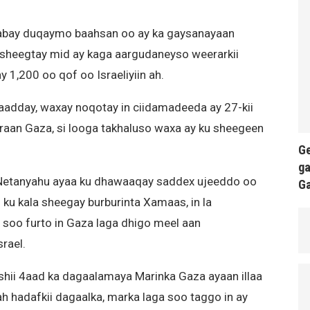
ilaabay duqaymo baahsan oo ay ka gaysanayaan
u sheegtay mid ay kaga aargudaneyso weerarkii
 1,200 oo qof oo Israeliyiin ah.
 qaadday, waxay noqotay in ciidamadeeda ay 27-kii
araan Gaza, si looga takhaluso waxa ay ku sheegeen
Ge
ga
 Netanyahu ayaa ku dhawaaqay saddex ujeeddo oo
G
 ku kala sheegay burburinta Xamaas, in la
u soo furto in Gaza laga dhigo meel aan
rael.
ishii 4aad ka dagaalamaya Marinka Gaza ayaan illaa
h hadafkii dagaalka, marka laga soo taggo in ay