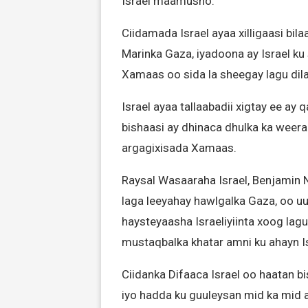
Israel maamusho.
Ciidamada Israel ayaa xilligaasi b
Marinka Gaza, iyadoona ay Israel k
Xamaas oo sida la sheegay lagu dilay
Israel ayaa tallaabadii xigtay ee ay
bishaasi ay dhinaca dhulka ka weer
argagixisada Xamaas.
Raysal Wasaaraha Israel, Benjamin
laga leeyahay hawlgalka Gaza, oo uu
haysteyaasha Israeliyiinta xoog lag
mustaqbalka khatar amni ku ahayn Is
Ciidanka Difaaca Israel oo haatan b
iyo hadda ku guuleysan mid ka mid a