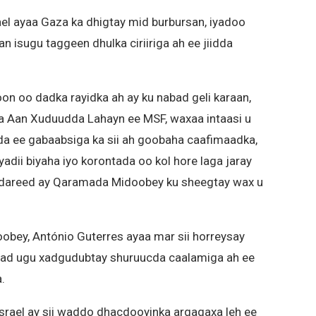
ael ayaa Gaza ka dhigtay mid burbursan, iyadoo
an isugu taggeen dhulka ciriiriga ah ee jiidda
n oo dadka rayidka ah ay ku nabad geli karaan,
ta Aan Xuduudda Lahayn ee MSF, waxaa intaasi u
da ee gabaabsiga ka sii ah goobaha caafimaadka,
adii biyaha iyo korontada oo kol hore laga jaray
dareed ay Qaramada Midoobey ku sheegtay wax u
ey, António Guterres ayaa mar sii horreysay
i cad ugu xadgudubtay shuruucda caalamiga ah ee
.
Israel ay sii waddo dhacdooyinka argagaxa leh ee