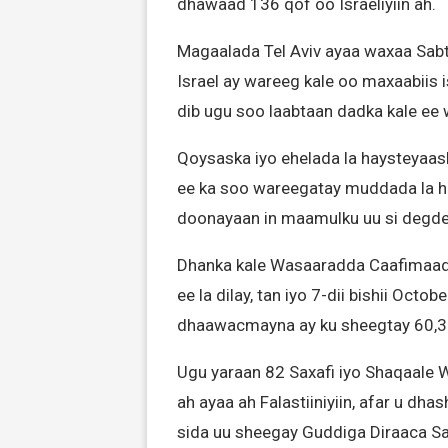
dhawaad 136 qof oo Israeliyiin ah.
Magaalada Tel Aviv ayaa waxaa Sabti
Israel ay wareeg kale oo maxaabiis 
dib ugu soo laabtaan dadka kale ee 
Qoysaska iyo ehelada la haysteyaa
ee ka soo wareegatay muddada la h
doonayaan in maamulku uu si degde
Dhanka kale Wasaaradda Caafimaadk
ee la dilay, tan iyo 7-dii bishii Octo
dhaawacmayna ay ku sheegtay 60,3
Ugu yaraan 82 Saxafi iyo Shaqaale 
ah ayaa ah Falastiiniyiin, afar u dh
sida uu sheegay Guddiga Diraaca Sax