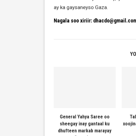
ay ka gaysaneyso Gaza.
Nagala soo xiriir: dhacdo@gmail.co
YO
General Yahya Saree oo
Ta
sheegay inay gantaal ku
xooji
dhufteen markab marayay