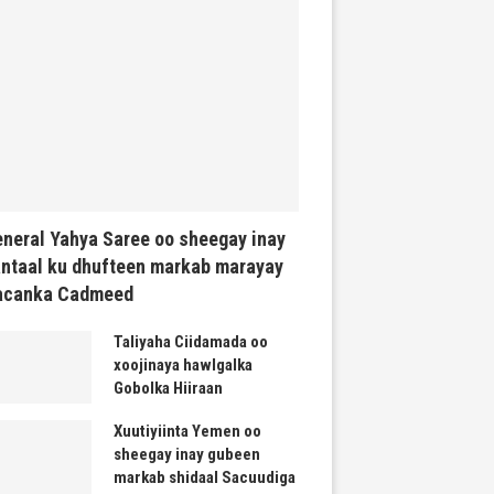
neral Yahya Saree oo sheegay inay
ntaal ku dhufteen markab marayay
acanka Cadmeed
Taliyaha Ciidamada oo
xoojinaya hawlgalka
Gobolka Hiiraan
Xuutiyiinta Yemen oo
sheegay inay gubeen
markab shidaal Sacuudiga