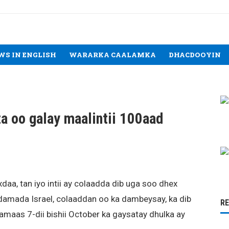
WS IN ENGLISH
WARARKA CAALAMKA
DHACDOOYIN
za oo galay maalintii 100aad
a, tan iyo intii ay colaadda dib uga soo dhex
iidamada Israel, colaaddan oo ka dambeysay, ka dib
R
Xamaas 7-dii bishii October ka gaysatay dhulka ay