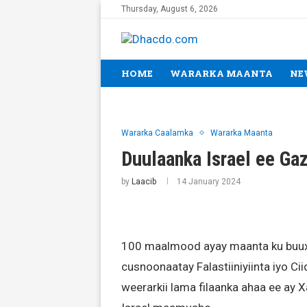
Thursday, August 6, 2026
HOME
WARARKA MAANTA
NE
Wararka Caalamka
Wararka Maanta
Duulaanka Israel ee Ga
by
Laacib
14 January 2024
100 maalmood ayay maanta ku buuxda
cusnoonaatay Falastiiniyiinta iyo C
weerarkii lama filaanka ahaa ee ay 