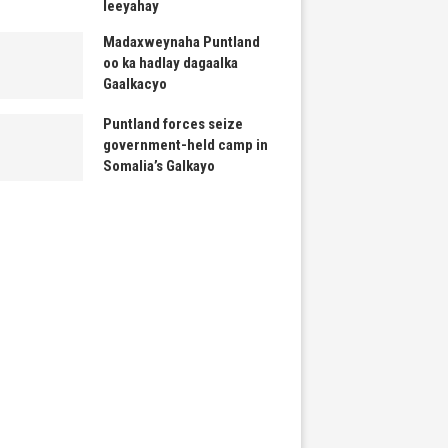
leeyahay
Madaxweynaha Puntland
oo ka hadlay dagaalka
Gaalkacyo
Puntland forces seize
government-held camp in
Somalia’s Galkayo