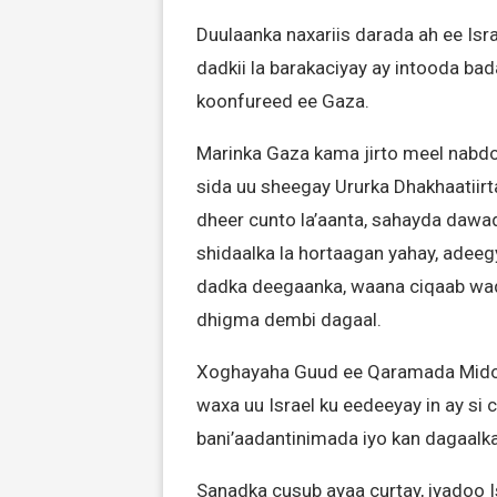
Duulaanka naxariis darada ah ee Isr
dadkii la barakaciyay ay intooda bad
koonfureed ee Gaza.
Marinka Gaza kama jirto meel nabdoo
sida uu sheegay Ururka Dhakhaatiir
dheer cunto la’aanta, sahayda dawa
shidaalka la hortaagan yahay, adeegy
dadka deegaanka, waana ciqaab wa
dhigma dembi dagaal.
Xoghayaha Guud ee Qaramada Midoob
waxa uu Israel ku eedeeyay in ay s
bani’aadantinimada iyo kan dagaalka
Sanadka cusub ayaa curtay, iyadoo 