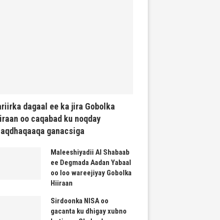
riirka dagaal ee ka jira Gobolka
iraan oo caqabad ku noqday
haqdhaqaaqa ganacsiga
Maleeshiyadii Al Shabaab
ee Degmada Aadan Yabaal
oo loo wareejiyay Gobolka
Hiiraan
Sirdoonka NISA oo
gacanta ku dhigay xubno