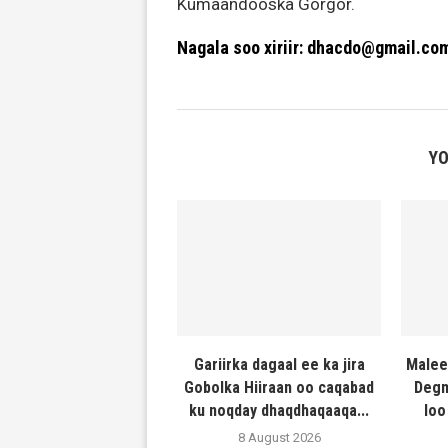
Kumaandooska Gorgor.
Nagala soo xiriir: dhacdo@gmail.co
YO
Gariirka dagaal ee ka jira
Malee
Gobolka Hiiraan oo caqabad
Degm
ku noqday dhaqdhaqaaqa...
loo
8 August 2026