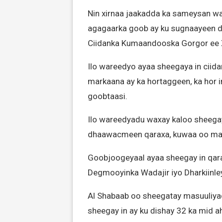
Nin xirnaa jaakadda ka sameysan wal
agagaarka goob ay ku sugnaayeen dh
Ciidanka Kumaandooska Gorgor ee 
Ilo wareedyo ayaa sheegaya in ciida
markaana ay ka hortaggeen, ka hor in
goobtaasi.
Ilo wareedyadu waxay kaloo sheegaya
dhaawacmeen qaraxa, kuwaa oo mar
Goobjoogeyaal ayaa sheegay in qar
Degmooyinka Wadajir iyo Dharkiinle
Al Shabaab oo sheegatay masuuliya
sheegay in ay ku dishay 32 ka mid a