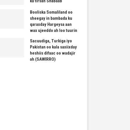
ka tirsan Shabaab
Booliska Somaliland oo
sheegay in bambada ku
qaraxday Hargeysa aan
wax ujeeddo ah loo tuurin
Sacuudiga, Turkiga iyo
Pakistan oo kala saxiixday
heshiis difaac oo wadajir
ah (SAWIRRO)