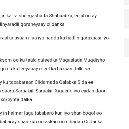
ijin karta sheegashada Shabaabka, ee ah in ay
llinyaradii qoraneysay ciidanka.
lka ayaan illaa iyo hadda ka hadlin qaraxaasi iyo
rksom oo ku taala duleedka Magaalada Muqdisho
gu uu ku leeyahay meel ka baxsan dalkiisa.
ay ku tababaraan Ciidamada Qalabka Sida ee
aara Saraakiil, Saraakiil Xigeeno iyo ciidan door
xoreynta dalka.
 in halmar lagu tababaro kun iyo shan boqol oo
babaray shan kun oo askari oo u badan Ciidanka