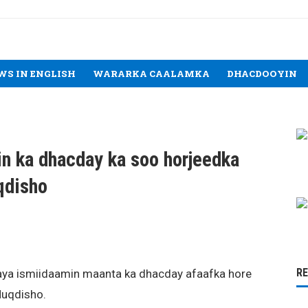
WS IN ENGLISH
WARARKA CAALAMKA
DHACDOOYIN
in ka dhacday ka soo horjeedka
qdisho
R
aya ismiidaamin maanta ka dhacday afaafka hore
uqdisho.