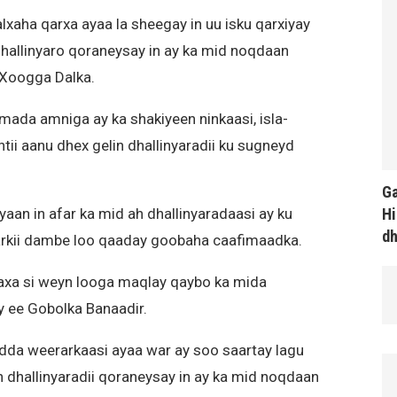
xaha qarxa ayaa la sheegay in uu isku qarxiyay
allinyaro qoraneysay in ay ka mid noqdaan
Xoogga Dalka.
mada amniga ay ka shakiyeen ninkaasi, isla-
tii aanu dhex gelin dhallinyaradii ku sugneyd
Ga
Hi
an in afar ka mid ah dhallinyaradaasi ay ku
d
kii dambe loo qaaday goobaha caafimaadka.
axa si weyn looga maqlay qaybo ka mida
y ee Gobolka Banaadir.
dda weerarkaasi ayaa war ay soo saartay lagu
h dhallinyaradii qoraneysay in ay ka mid noqdaan