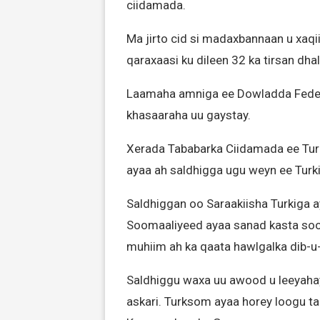
ciidamada.
Ma jirto cid si madaxbannaan u xaqi
qaraxaasi ku dileen 32 ka tirsan dha
Laamaha amniga ee Dowladda Federaa
khasaaraha uu gaystay.
Xerada Tababarka Ciidamada ee Tu
ayaa ah saldhigga ugu weyn ee Turki
Saldhiggan oo Saraakiisha Turkiga 
Soomaaliyeed ayaa sanad kasta soo s
muhiim ah ka qaata hawlgalka dib-u-
Saldhiggu waxa uu awood u leeyahay
askari. Turksom ayaa horey loogu ta