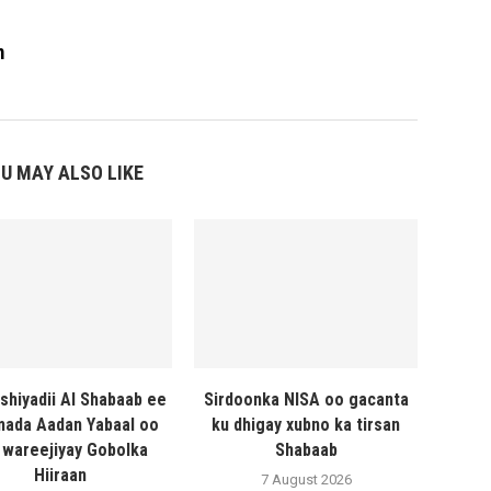
m
U MAY ALSO LIKE
shiyadii Al Shabaab ee
Sirdoonka NISA oo gacanta
ada Aadan Yabaal oo
ku dhigay xubno ka tirsan
 wareejiyay Gobolka
Shabaab
Hiiraan
7 August 2026