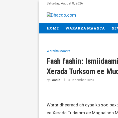
Saturday, August 8, 2026
HOME
WARARKA MAANTA
NE
Wararka Maanta
Faah faahin: Ismiidaam
Xerada Turksom ee Mu
by
Laacib
3 December 2023
Warar dheeraad ah ayaa ka soo bax
ee Xerada Turksom ee Magaalada M