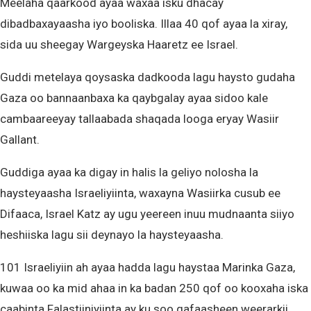
Meelaha qaarkood ayaa waxaa isku dhacay
dibadbaxayaasha iyo booliska. Illaa 40 qof ayaa la xiray,
sida uu sheegay Wargeyska Haaretz ee Israel.
Guddi metelaya qoysaska dadkooda lagu haysto gudaha
Gaza oo bannaanbaxa ka qaybgalay ayaa sidoo kale
cambaareeyay tallaabada shaqada looga eryay Wasiir
Gallant.
Guddiga ayaa ka digay in halis la geliyo nolosha la
haysteyaasha Israeliyiinta, waxayna Wasiirka cusub ee
Difaaca, Israel Katz ay ugu yeereen inuu mudnaanta siiyo
heshiiska lagu sii deynayo la haysteyaasha.
101 Israeliyiin ah ayaa hadda lagu haystaa Marinka Gaza,
kuwaa oo ka mid ahaa in ka badan 250 qof oo kooxaha iska
caabinta Falastiiniyiinta ay ku soo qafaasheen weerarkii