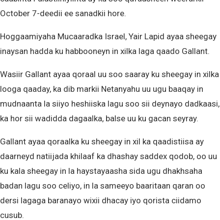
October 7-deedii ee sanadkii hore.
Hoggaamiyaha Mucaaradka Israel, Yair Lapid ayaa sheegay
inaysan hadda ku habbooneyn in xilka laga qaado Gallant.
Wasiir Gallant ayaa qoraal uu soo saaray ku sheegay in xilka
looga qaaday, ka dib markii Netanyahu uu ugu baaqay in
mudnaanta la siiyo heshiiska lagu soo sii deynayo dadkaasi,
ka hor sii wadidda dagaalka, balse uu ku gacan seyray.
Gallant ayaa qoraalka ku sheegay in xil ka qaadistiisa ay
daarneyd natiijada khilaaf ka dhashay saddex qodob, oo uu
ku kala sheegay in la haystayaasha sida ugu dhakhsaha
badan lagu soo celiyo, in la sameeyo baaritaan qaran oo
dersi lagaga baranayo wixii dhacay iyo qorista ciidamo
cusub.