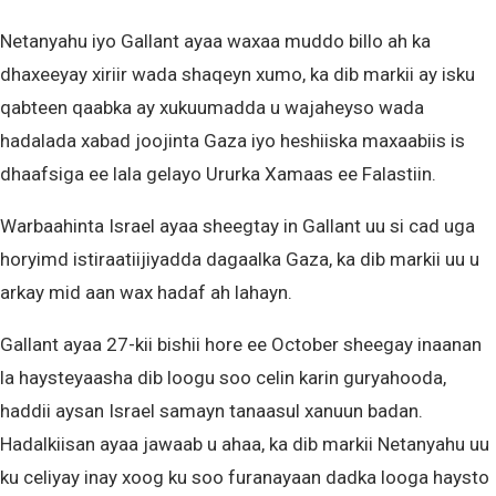
Netanyahu iyo Gallant ayaa waxaa muddo billo ah ka
dhaxeeyay xiriir wada shaqeyn xumo, ka dib markii ay isku
qabteen qaabka ay xukuumadda u wajaheyso wada
hadalada xabad joojinta Gaza iyo heshiiska maxaabiis is
dhaafsiga ee lala gelayo Ururka Xamaas ee Falastiin.
Warbaahinta Israel ayaa sheegtay in Gallant uu si cad uga
horyimd istiraatiijiyadda dagaalka Gaza, ka dib markii uu u
arkay mid aan wax hadaf ah lahayn.
Gallant ayaa 27-kii bishii hore ee October sheegay inaanan
la haysteyaasha dib loogu soo celin karin guryahooda,
haddii aysan Israel samayn tanaasul xanuun badan.
Hadalkiisan ayaa jawaab u ahaa, ka dib markii Netanyahu uu
ku celiyay inay xoog ku soo furanayaan dadka looga haysto