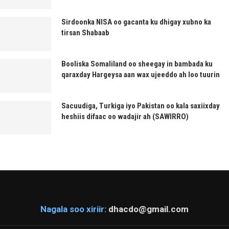
Sirdoonka NISA oo gacanta ku dhigay xubno ka
tirsan Shabaab
Booliska Somaliland oo sheegay in bambada ku
qaraxday Hargeysa aan wax ujeeddo ah loo tuurin
Sacuudiga, Turkiga iyo Pakistan oo kala saxiixday
heshiis difaac oo wadajir ah (SAWIRRO)
Nagala soo xiriir:
dhacdo@gmail.com