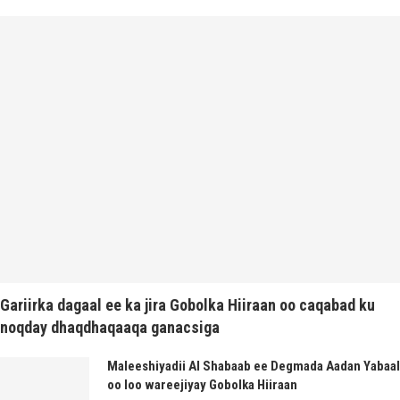
Gariirka dagaal ee ka jira Gobolka Hiiraan oo caqabad ku
noqday dhaqdhaqaaqa ganacsiga
Maleeshiyadii Al Shabaab ee Degmada Aadan Yabaal
oo loo wareejiyay Gobolka Hiiraan