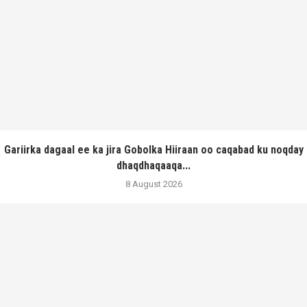
Gariirka dagaal ee ka jira Gobolka Hiiraan oo caqabad ku noqday
dhaqdhaqaaqa...
8 August 2026