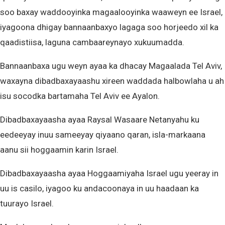
soo baxay waddooyinka magaalooyinka waaweyn ee Israel,
iyagoona dhigay bannaanbaxyo lagaga soo horjeedo xil ka
qaadistiisa, laguna cambaareynayo xukuumadda.
Bannaanbaxa ugu weyn ayaa ka dhacay Magaalada Tel Aviv,
waxayna dibadbaxayaashu xireen waddada halbowlaha u ah
isu socodka bartamaha Tel Aviv ee Ayalon.
Dibadbaxayaasha ayaa Raysal Wasaare Netanyahu ku
eedeeyay inuu sameeyay qiyaano qaran, isla-markaana
aanu sii hoggaamin karin Israel.
Dibadbaxayaasha ayaa Hoggaamiyaha Israel ugu yeeray in
uu is casilo, iyagoo ku andacoonaya in uu haadaan ka
tuurayo Israel.