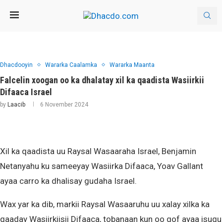
Dhacdooyin
Wararka Caalamka
Wararka Maanta
Falcelin xoogan oo ka dhalatay xil ka qaadista Wasiirkii
Difaaca Israel
by
Laacib
6 November 2024
Xil ka qaadista uu Raysal Wasaaraha Israel, Benjamin
Netanyahu ku sameeyay Wasiirka Difaaca, Yoav Gallant
ayaa carro ka dhalisay gudaha Israel.
Wax yar ka dib, markii Raysal Wasaaruhu uu xalay xilka ka
qaaday Wasiirkiisii Difaaca, tobanaan kun oo qof ayaa isugu