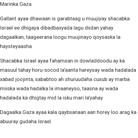
Marinka Gaza.
Gallant ayaa dhawaan is garabtaag u muujiyay shacabka
Israel ee dhigaya dibadbaxyada lagu diidan yahay
dagaalkan, taageerana loogu muujinayo qoysaska la
haysteyaasha.
Shacabka Israel ayaa fahamsan in dowladdoodu ay ka
masuul tahay horu-socod la’aanta hareysay wada hadalada
xabad joojinta, sababtoo ah shuruudaha cusub ay marba
miiska wada hadalka la imaaneyso, taasna ay wada
hadalada ka dhigtay mid la isku mari la’yahay.
Dagaalka Gaza ayaa kala qaybsanaan aan horey loo arag ka
abuuray gudaha Israel.