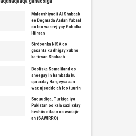
haqdhaqaaqa ganacsiga
Maleeshiyadii Al Shabaab
ee Degmada Aadan Yabaal
oo loo wareejiyay Gobolka
Hiiraan
Sirdoonka NISA oo
gacanta ku dhigay xubno
ka tirsan Shabaab
Booliska Somaliland oo
sheegay in bambada ku
qaraxday Hargeysa aan
wax ujeeddo ah loo tuurin
Sacuudiga, Turkiga iyo
Pakistan oo kala saxiixday
heshiis difaac oo wadajir
ah (SAWIRRO)