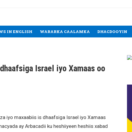
WS IN ENGLISH
WARARKA CAALAMKA
DHACDOOYIN
 dhaafsiga Israel iyo Xamaas oo
za iyo maxaabiis is dhaafsiga Israel iyo Xamaas
inacyada ay Arbacadii ku heshiiyeen heshiis xabad