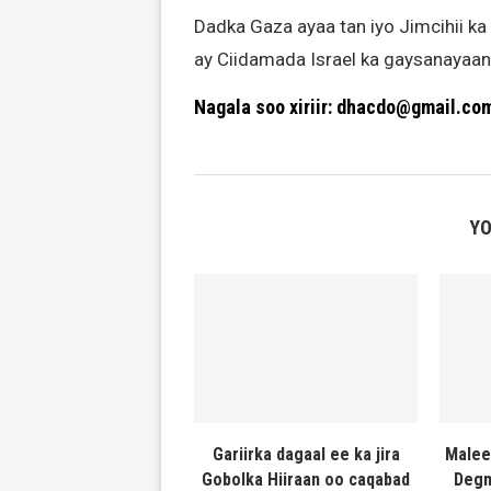
Dadka Gaza ayaa tan iyo Jimcihii 
ay Ciidamada Israel ka gaysanayaa
Nagala soo xiriir: dhacdo@gmail.co
YO
Gariirka dagaal ee ka jira
Malee
Gobolka Hiiraan oo caqabad
Degm