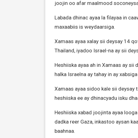
joojin oo afar maalmood soconeysa
Labada dhinac ayaa la filayaa in c
maxaabiis is weydaarsiga.
Xamaas ayaa xalay sii deysay 14 qof 
Thailand, iyadoo Israel-na ay sii deys
Heshiiska ayaa ah in Xamaas ay sii d
halka Israelna ay tahay in ay xabsiga 
Xamaas ayaa sidoo kale sii deysay t
heshiiska ee ay dhinacyadu isku dh
Heshiiska xabad joojinta ayaa looga
dadka reer Gaza, inkastoo aysan kaa
baahnaa.