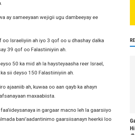
.
aawa ay sameeyaan wejigii ugu dambeeyay ee
R
oo Israeliyiin ah iyo 3 qof oo u dhashay dalka
ay 39 qof oo Falastiiniyiin ah.
eyso 50 ka mid ah la haysteyaasha reer Israel,
ka sii deyso 150 Falastiiniyiin ah.
iro ajaaniib ah, kuwaa oo aan qayb ka ahayn
aafsanayaan maxaabiista.
 faa’iideysanaya in gargaar macno leh la gaarsiiyo
lmada bani’aadantinimo gaarsiisanayn heerkii loo
Ga
Hi