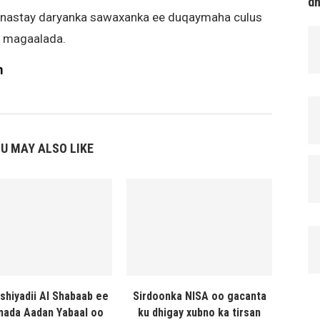
d
ka nastay daryanka sawaxanka ee duqaymaha culus
n magaalada.
m
U MAY ALSO LIKE
shiyadii Al Shabaab ee
Sirdoonka NISA oo gacanta
ada Aadan Yabaal oo
ku dhigay xubno ka tirsan