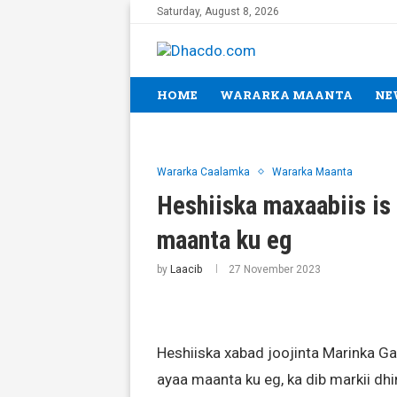
Saturday, August 8, 2026
HOME
WARARKA MAANTA
NE
Wararka Caalamka
Wararka Maanta
Heshiiska maxaabiis is
maanta ku eg
by
Laacib
27 November 2023
Heshiiska xabad joojinta Marinka Ga
ayaa maanta ku eg, ka dib markii dh