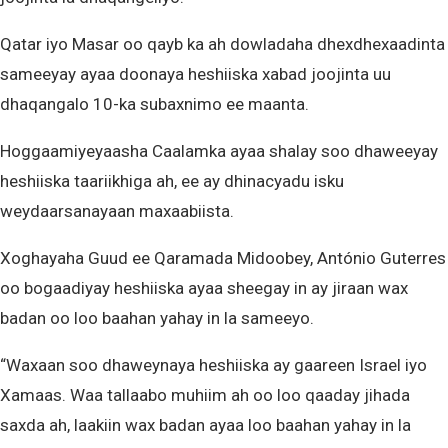
Qatar iyo Masar oo qayb ka ah dowladaha dhexdhexaadinta
sameeyay ayaa doonaya heshiiska xabad joojinta uu
dhaqangalo 10-ka subaxnimo ee maanta.
Hoggaamiyeyaasha Caalamka ayaa shalay soo dhaweeyay
heshiiska taariikhiga ah, ee ay dhinacyadu isku
weydaarsanayaan maxaabiista.
Xoghayaha Guud ee Qaramada Midoobey, António Guterres
oo bogaadiyay heshiiska ayaa sheegay in ay jiraan wax
badan oo loo baahan yahay in la sameeyo.
“Waxaan soo dhaweynaya heshiiska ay gaareen Israel iyo
Xamaas. Waa tallaabo muhiim ah oo loo qaaday jihada
saxda ah, laakiin wax badan ayaa loo baahan yahay in la