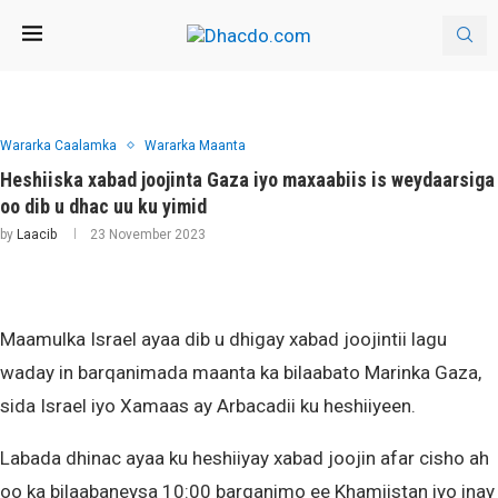
Wararka Caalamka
Wararka Maanta
Heshiiska xabad joojinta Gaza iyo maxaabiis is weydaarsiga
oo dib u dhac uu ku yimid
by
Laacib
23 November 2023
Maamulka Israel ayaa dib u dhigay xabad joojintii lagu
waday in barqanimada maanta ka bilaabato Marinka Gaza,
sida Israel iyo Xamaas ay Arbacadii ku heshiiyeen.
Labada dhinac ayaa ku heshiiyay xabad joojin afar cisho ah
oo ka bilaabaneysa 10:00 barqanimo ee Khamiistan iyo inay