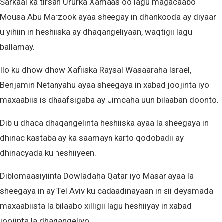
Sarkaal ka tirsan Ururka Xamaas oo lagu magacaabo
Mousa Abu Marzook ayaa sheegay in dhankooda ay diyaar
u yihiin in heshiiska ay dhaqangeliyaan, waqtigii lagu
ballamay.
Ilo ku dhow dhow Xafiiska Raysal Wasaaraha Israel,
Benjamin Netanyahu ayaa sheegaya in xabad joojinta iyo
maxaabiis is dhaafsigaba ay Jimcaha uun bilaaban doonto.
Dib u dhaca dhaqangelinta heshiiska ayaa la sheegaya in
dhinac kastaba ay ka saamayn karto qodobadii ay
dhinacyada ku heshiiyeen.
Diblomaasiyiinta Dowladaha Qatar iyo Masar ayaa la
sheegaya in ay Tel Aviv ku cadaadinayaan in sii deysmada
maxaabiista la bilaabo xilligii lagu heshiiyay in xabad
joojinta la dhaqangeliyo.