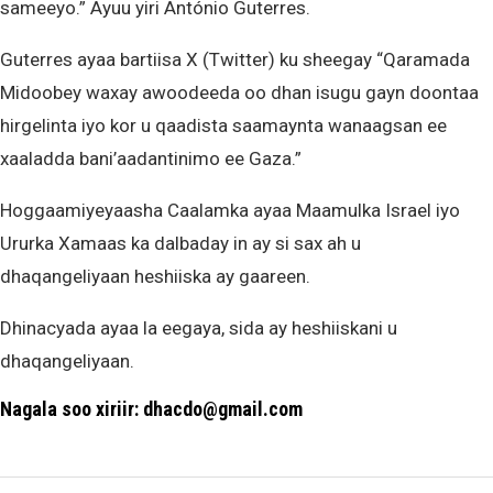
sameeyo.” Ayuu yiri António Guterres.
Guterres ayaa bartiisa X (Twitter) ku sheegay “Qaramada
Midoobey waxay awoodeeda oo dhan isugu gayn doontaa
hirgelinta iyo kor u qaadista saamaynta wanaagsan ee
xaaladda bani’aadantinimo ee Gaza.”
Hoggaamiyeyaasha Caalamka ayaa Maamulka Israel iyo
Ururka Xamaas ka dalbaday in ay si sax ah u
dhaqangeliyaan heshiiska ay gaareen.
Dhinacyada ayaa la eegaya, sida ay heshiiskani u
dhaqangeliyaan.
Nagala soo xiriir: dhacdo@gmail.com