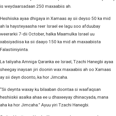
is weydaarsadaan 250 maxaabiis ah.
Heshiiska ayaa dhigaya in Xamaas ay sii deyso 50 ka mid
ah la haysteyaasha reer Israel ee lagu soo afduubay
weerarkii 7-dii October, halka Maamulka Israel uu
xabsiyadiisa ka sii daayo 150 ka mid ah maxaabiista
Falastiiniyiinta.
La taliyaha Amniga Qaranka ee Israel, Tzachi Hanegbi ayaa
sheegay inaysan jiri doonin wax maxaabiis ah oo Xamaas
ay sii deyn doonto, ka hor Jimcaha.
“Sii deynta waxay ku bilaaban doontaa si waafaqsan
heshiiskii asalka ahaa ee u dhaxeeyay dhinacyada, mana
aha ka hor Jimcaha.” Ayuu yiri Tzachi Hanegbi.