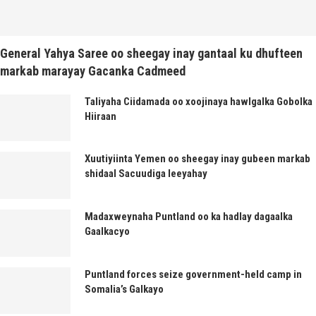
General Yahya Saree oo sheegay inay gantaal ku dhufteen
markab marayay Gacanka Cadmeed
Taliyaha Ciidamada oo xoojinaya hawlgalka Gobolka
Hiiraan
Xuutiyiinta Yemen oo sheegay inay gubeen markab
shidaal Sacuudiga leeyahay
Madaxweynaha Puntland oo ka hadlay dagaalka
Gaalkacyo
Puntland forces seize government-held camp in
Somalia’s Galkayo