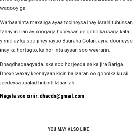
waqooyiga.
Warbaahinta maxaliga ayaa tebineysa inay Israel tuhunsan
tahay in Iran ay xoogaga hubeysan ee gobolka isaga kala
yimid ay ku soo jiheynayso Buuraha Golan, ayna dooneyso
inay ka hortagto, ka hor inta aysan soo weerarin.
Dhaqdhaqaaqyada iska soo horjeeda ee ka jira Bariga
Dhexe waxay keenayaan kicin ballaaran oo gobolka ku sii
jeedeysa xaalad hubinti la’aan ah.
Nagala soo xiriir: dhacdo@gmail.com
YOU MAY ALSO LIKE