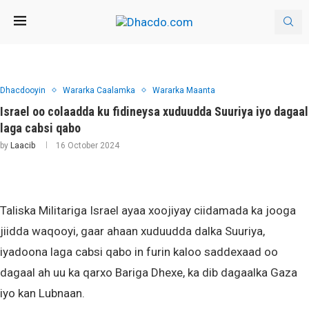
Dhacdooyin
Wararka Caalamka
Wararka Maanta
Israel oo colaadda ku fidineysa xuduudda Suuriya iyo dagaal
laga cabsi qabo
by
Laacib
16 October 2024
Taliska Militariga Israel ayaa xoojiyay ciidamada ka jooga
jiidda waqooyi, gaar ahaan xuduudda dalka Suuriya,
iyadoona laga cabsi qabo in furin kaloo saddexaad oo
dagaal ah uu ka qarxo Bariga Dhexe, ka dib dagaalka Gaza
iyo kan Lubnaan.