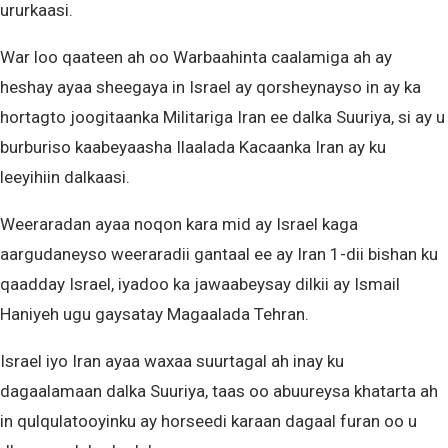
ururkaasi.
War loo qaateen ah oo Warbaahinta caalamiga ah ay
heshay ayaa sheegaya in Israel ay qorsheynayso in ay ka
hortagto joogitaanka Militariga Iran ee dalka Suuriya, si ay u
burburiso kaabeyaasha Ilaalada Kacaanka Iran ay ku
leeyihiin dalkaasi.
Weeraradan ayaa noqon kara mid ay Israel kaga
aargudaneyso weeraradii gantaal ee ay Iran 1-dii bishan ku
qaadday Israel, iyadoo ka jawaabeysay dilkii ay Ismail
Haniyeh ugu gaysatay Magaalada Tehran.
Israel iyo Iran ayaa waxaa suurtagal ah inay ku
dagaalamaan dalka Suuriya, taas oo abuureysa khatarta ah
in qulqulatooyinku ay horseedi karaan dagaal furan oo u