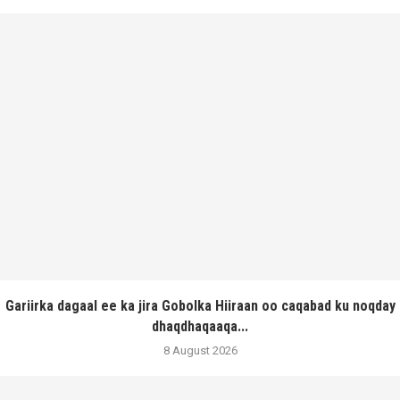
Gariirka dagaal ee ka jira Gobolka Hiiraan oo caqabad ku noqday
dhaqdhaqaaqa...
8 August 2026