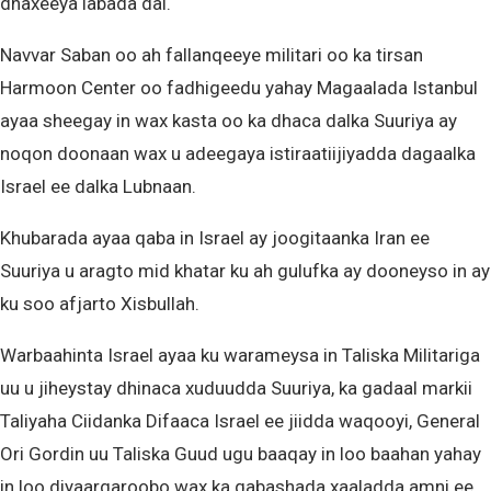
dhaxeeya labada dal.
Navvar Saban oo ah fallanqeeye militari oo ka tirsan
Harmoon Center oo fadhigeedu yahay Magaalada Istanbul
ayaa sheegay in wax kasta oo ka dhaca dalka Suuriya ay
noqon doonaan wax u adeegaya istiraatiijiyadda dagaalka
Israel ee dalka Lubnaan.
Khubarada ayaa qaba in Israel ay joogitaanka Iran ee
Suuriya u aragto mid khatar ku ah gulufka ay dooneyso in ay
ku soo afjarto Xisbullah.
Warbaahinta Israel ayaa ku warameysa in Taliska Militariga
uu u jiheystay dhinaca xuduudda Suuriya, ka gadaal markii
Taliyaha Ciidanka Difaaca Israel ee jiidda waqooyi, General
Ori Gordin uu Taliska Guud ugu baaqay in loo baahan yahay
in loo diyaargaroobo wax ka qabashada xaaladda amni ee