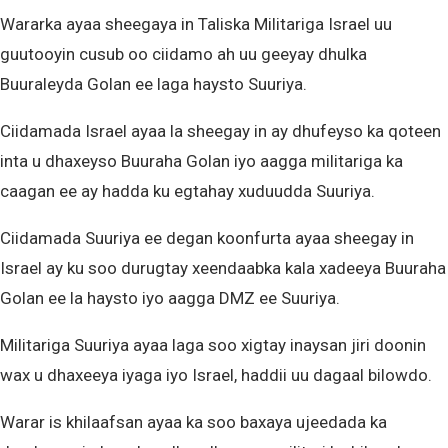
Wararka ayaa sheegaya in Taliska Militariga Israel uu
guutooyin cusub oo ciidamo ah uu geeyay dhulka
Buuraleyda Golan ee laga haysto Suuriya.
Ciidamada Israel ayaa la sheegay in ay dhufeyso ka qoteen
inta u dhaxeyso Buuraha Golan iyo aagga militariga ka
caagan ee ay hadda ku egtahay xuduudda Suuriya.
Ciidamada Suuriya ee degan koonfurta ayaa sheegay in
Israel ay ku soo durugtay xeendaabka kala xadeeya Buuraha
Golan ee la haysto iyo aagga DMZ ee Suuriya.
Militariga Suuriya ayaa laga soo xigtay inaysan jiri doonin
wax u dhaxeeya iyaga iyo Israel, haddii uu dagaal bilowdo.
Warar is khilaafsan ayaa ka soo baxaya ujeedada ka