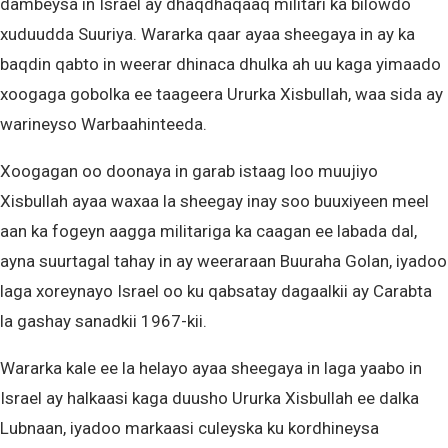
dambeysa in Israel ay dhaqdhaqaaq militari ka bilowdo
xuduudda Suuriya. Wararka qaar ayaa sheegaya in ay ka
baqdin qabto in weerar dhinaca dhulka ah uu kaga yimaado
xoogaga gobolka ee taageera Ururka Xisbullah, waa sida ay
warineyso Warbaahinteeda.
Xoogagan oo doonaya in garab istaag loo muujiyo
Xisbullah ayaa waxaa la sheegay inay soo buuxiyeen meel
aan ka fogeyn aagga militariga ka caagan ee labada dal,
ayna suurtagal tahay in ay weeraraan Buuraha Golan, iyadoo
laga xoreynayo Israel oo ku qabsatay dagaalkii ay Carabta
la gashay sanadkii 1967-kii.
Wararka kale ee la helayo ayaa sheegaya in laga yaabo in
Israel ay halkaasi kaga duusho Ururka Xisbullah ee dalka
Lubnaan, iyadoo markaasi culeyska ku kordhineysa