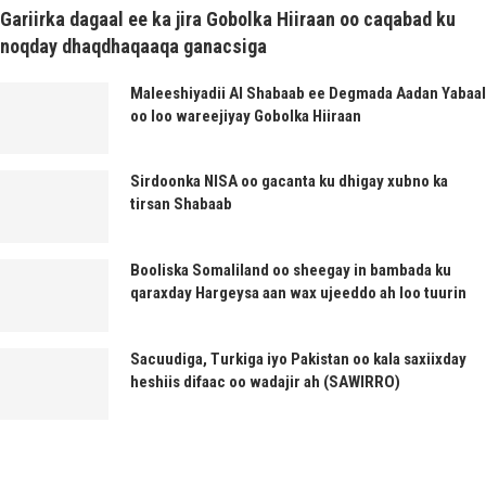
Gariirka dagaal ee ka jira Gobolka Hiiraan oo caqabad ku
noqday dhaqdhaqaaqa ganacsiga
Maleeshiyadii Al Shabaab ee Degmada Aadan Yabaal
oo loo wareejiyay Gobolka Hiiraan
Sirdoonka NISA oo gacanta ku dhigay xubno ka
tirsan Shabaab
Booliska Somaliland oo sheegay in bambada ku
qaraxday Hargeysa aan wax ujeeddo ah loo tuurin
Sacuudiga, Turkiga iyo Pakistan oo kala saxiixday
heshiis difaac oo wadajir ah (SAWIRRO)