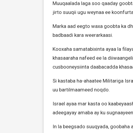
Muuqaalada laga soo qaaday goobta 
jirto suuqii ugu weynaa ee koonfurt
Marka aad eegto waxa goobta ka dha
badbaadi kara weerarkaasi.
Kooxaha samatabixinta ayaa la fila
khasaaraha nafeed ee la diiwaangel
cusbooneysiinta daabacadda khasa
Si kastaba ha-ahaatee Militariga Isr
uu bartilmaameed noqdo.
Israel ayaa mar kasta oo kaabeyaas
adeegayay amaba ay ku sugnaayeen 
In la beegsado suuqyada, goobaha ay