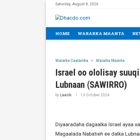
Saturday, August 8, 2026
HOME
WARARKA MAANTA
NE
Wararka Caalamka
Wararka Maanta
Israel oo ololisay suuq
Lubnaan (SAWIRRO)
by
Laacib
13 October 2024
Diyaaradaha dagaalka Israel ayaa xa
Magaalada Nabatieh ee dalka Lubna