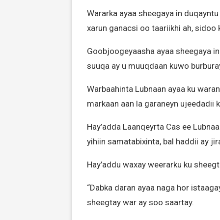
Wararka ayaa sheegaya in duqayntu a
xarun ganacsi oo taariikhi ah, sidoo
Goobjoogeyaasha ayaa sheegaya i
suuqa ay u muuqdaan kuwo burbura
Warbaahinta Lubnaan ayaa ku warant
markaan aan la garaneyn ujeedadii 
Hay’adda Laanqeyrta Cas ee Lubnaa
yihiin samatabixinta, bal haddii ay 
Hay’addu waxay weerarku ku sheegta
“Dabka daran ayaa naga hor istaaga
sheegtay war ay soo saartay.