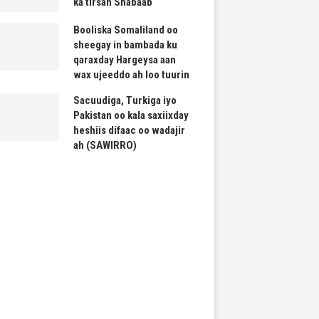
ka tirsan Shabaab
Booliska Somaliland oo
sheegay in bambada ku
qaraxday Hargeysa aan
wax ujeeddo ah loo tuurin
Sacuudiga, Turkiga iyo
Pakistan oo kala saxiixday
heshiis difaac oo wadajir
ah (SAWIRRO)