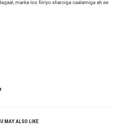
gaal, marka loo fiiriyo sharciga caalamiga ah ee
m
U MAY ALSO LIKE