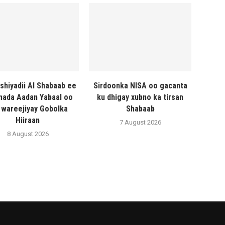
shiyadii Al Shabaab ee
Sirdoonka NISA oo gacanta
ada Aadan Yabaal oo
ku dhigay xubno ka tirsan
 wareejiyay Gobolka
Shabaab
Hiiraan
7 August 2026
8 August 2026