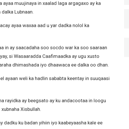
ayaa muujinaya in xaalad laga argagaxo ay ka
a dalka Lubnaan.
cay ayaa waxaa aad u yar dadka nolol ka
yaa in ay saacadaha soo socdo war ka soo saaraan
iyay, si Wasaaradda Caafimaadka ay ugu xusto
araha dhimashada iyo dhaawaca ee dalka oo dhan.
ael ayaan weli ka hadlin sababta keentay in suuqaasi
ha rayidka ay beegsato ay ku andacootaa in loogu
xubnaha Xisbullah.
 dadku ku badan yihiin iyo kaabeyaasha kale ee