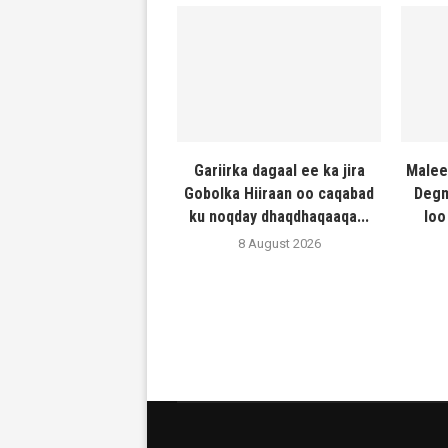
Gariirka dagaal ee ka jira
Malee
Gobolka Hiiraan oo caqabad
Degm
ku noqday dhaqdhaqaaqa...
loo
8 August 2026