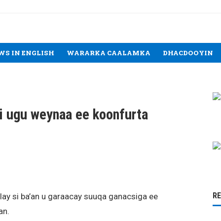
WS IN ENGLISH
WARARKA CAALAMKA
DHACDOOYIN
ii ugu weynaa ee koonfurta
R
lay si ba’an u garaacay suuqa ganacsiga ee
an.