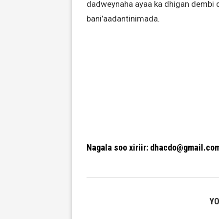
dadweynaha ayaa ka dhigan dembi da
bani’aadantinimada.
Nagala soo xiriir: dhacdo@gmail.co
YO