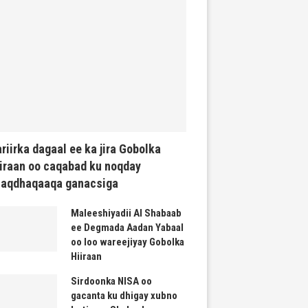
riirka dagaal ee ka jira Gobolka
iraan oo caqabad ku noqday
haqdhaqaaqa ganacsiga
Maleeshiyadii Al Shabaab
ee Degmada Aadan Yabaal
oo loo wareejiyay Gobolka
Hiiraan
Sirdoonka NISA oo
gacanta ku dhigay xubno