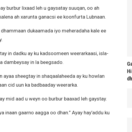
y burbur lixaad leh u gaysatay suuqan, oo ah
 kalena ah xarunta ganacsi ee koonfurta Lubnaan.
n dhammaan dukaamada iyo meheradaha kale ee
y.
ay in dadku ay ku kadsoomeen weerarkaasi, isla-
ka dambeysay in la beegsado.
Ga
Hi
n ayaa sheegtay in shaqaalaheeda ay ku howlan
d
jiraan cid uun ka badbaaday weerarka.
y mid aad u weyn oo burbur baaxad leh gaystay.
ya inaan gaarno aagga oo dhan.” Ayay hay’addu ku