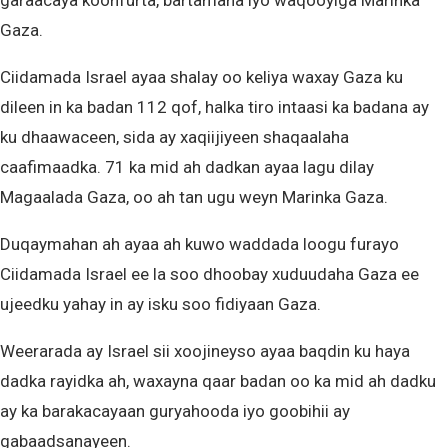
garaacaya koonfurta, bartamaha iyo waqooyiga Marinka
Gaza.
Ciidamada Israel ayaa shalay oo keliya waxay Gaza ku
dileen in ka badan 112 qof, halka tiro intaasi ka badana ay
ku dhaawaceen, sida ay xaqiijiyeen shaqaalaha
caafimaadka. 71 ka mid ah dadkan ayaa lagu dilay
Magaalada Gaza, oo ah tan ugu weyn Marinka Gaza.
Duqaymahan ah ayaa ah kuwo waddada loogu furayo
Ciidamada Israel ee la soo dhoobay xuduudaha Gaza ee
ujeedku yahay in ay isku soo fidiyaan Gaza.
Weerarada ay Israel sii xoojineyso ayaa baqdin ku haya
dadka rayidka ah, waxayna qaar badan oo ka mid ah dadku
ay ka barakacayaan guryahooda iyo goobihii ay
gabaadsanayeen.