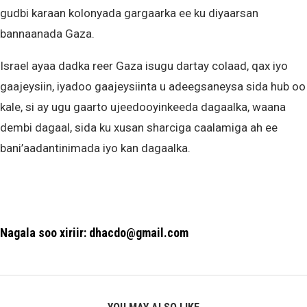
gudbi karaan kolonyada gargaarka ee ku diyaarsan
bannaanada Gaza.
Israel ayaa dadka reer Gaza isugu dartay colaad, qax iyo
gaajeysiin, iyadoo gaajeysiinta u adeegsaneysa sida hub oo
kale, si ay ugu gaarto ujeedooyinkeeda dagaalka, waana
dembi dagaal, sida ku xusan sharciga caalamiga ah ee
bani’aadantinimada iyo kan dagaalka.
Nagala soo xiriir: dhacdo@gmail.com