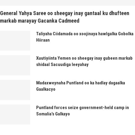
General Yahya Saree oo sheegay inay gantaal ku dhufteen
markab marayay Gacanka Cadmeed
Taliyaha Ciidamada oo xoojinaya hawlgalka Gobolka
Hiiraan
Xuutiyiinta Yemen oo sheegay inay gubeen markab
shidaal Sacuudiga leeyahay
Madaxweynaha Puntland oo ka hadlay dagaalka
Gaalkacyo
Puntland forces seize government-held camp in
Somalia’s Galkayo