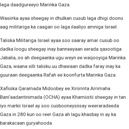
laga daadgureeyo Marinka Gaza.
Wasiirka ayaa sheegay in dhulkan cusub laga dhigi doono
aag militariga ka caagan oo laga ilaaliyo amniga Israel.
Taliska Militariga Israel ayaa soo saaray amar cusub oo
dadka loogu sheegay inay banneeyaan xerada qaxootiga
Jabalia, oo ah deegaanka ugu weyn ee waqooyiga Marinka
Gaza, waana xilli talisku uu dhawaan dadka faray inay ka
guuraan deegaanka Rafah ee koonfurta Marinka Gaza.
Xafiiska Qaramada Midoobey ee Xiriirinta Arrimaha
Bani’aadantinimada (OCHA) ayaa Khamiistii sheegay in tan
iyo markii Israel ay soo cusbooneysiisay weeraradeeda
Gaza in 280 kun oo reer Gaza ah lagu khasbay in ay ka
barakacaan guryahooda.