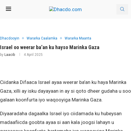
Dhacdooyin
Wararka Caalamka
Wararka Maanta
Israel oo weerar ba’an ku hayso Marinka Gaza
by
Laacib
4 April 2025
Ciidanka Difaaca Israel ayaa weerar ba’an ku haya Marinka
Gaza, xilli ay isku dayayaan in ay si qoto dheer gudaha u soo
galaan koonfurta iyo waqooyiga Marinka Gaza.
Diyaaradaha dagaalka Israel iyo ciidamada ku hubeysan
madaafiicda goobta ayaa si aan kala joogsi lahayn u