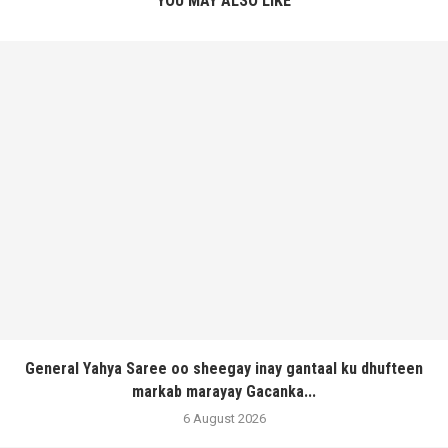
YOU MAY ALSO LIKE
General Yahya Saree oo sheegay inay gantaal ku dhufteen
markab marayay Gacanka...
6 August 2026