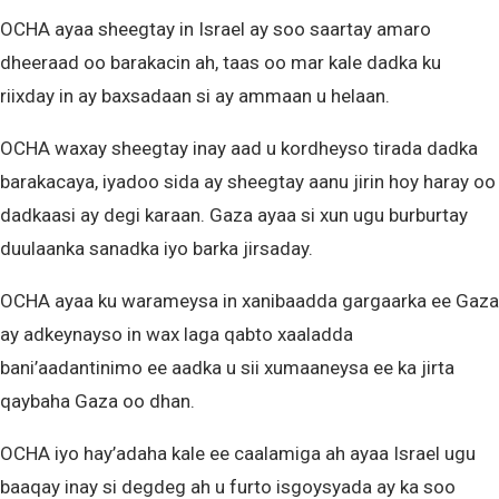
OCHA ayaa sheegtay in Israel ay soo saartay amaro
dheeraad oo barakacin ah, taas oo mar kale dadka ku
riixday in ay baxsadaan si ay ammaan u helaan.
OCHA waxay sheegtay inay aad u kordheyso tirada dadka
barakacaya, iyadoo sida ay sheegtay aanu jirin hoy haray oo
dadkaasi ay degi karaan. Gaza ayaa si xun ugu burburtay
duulaanka sanadka iyo barka jirsaday.
OCHA ayaa ku warameysa in xanibaadda gargaarka ee Gaza
ay adkeynayso in wax laga qabto xaaladda
bani’aadantinimo ee aadka u sii xumaaneysa ee ka jirta
qaybaha Gaza oo dhan.
OCHA iyo hay’adaha kale ee caalamiga ah ayaa Israel ugu
baaqay inay si degdeg ah u furto isgoysyada ay ka soo