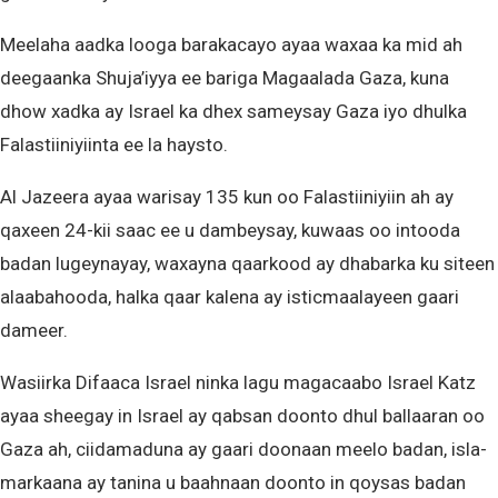
Meelaha aadka looga barakacayo ayaa waxaa ka mid ah
deegaanka Shuja’iyya ee bariga Magaalada Gaza, kuna
dhow xadka ay Israel ka dhex sameysay Gaza iyo dhulka
Falastiiniyiinta ee la haysto.
Al Jazeera ayaa warisay 135 kun oo Falastiiniyiin ah ay
qaxeen 24-kii saac ee u dambeysay, kuwaas oo intooda
badan lugeynayay, waxayna qaarkood ay dhabarka ku siteen
alaabahooda, halka qaar kalena ay isticmaalayeen gaari
dameer.
Wasiirka Difaaca Israel ninka lagu magacaabo Israel Katz
ayaa sheegay in Israel ay qabsan doonto dhul ballaaran oo
Gaza ah, ciidamaduna ay gaari doonaan meelo badan, isla-
markaana ay tanina u baahnaan doonto in qoysas badan