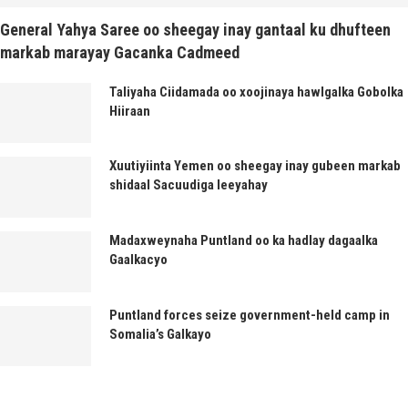
General Yahya Saree oo sheegay inay gantaal ku dhufteen
markab marayay Gacanka Cadmeed
Taliyaha Ciidamada oo xoojinaya hawlgalka Gobolka
Hiiraan
Xuutiyiinta Yemen oo sheegay inay gubeen markab
shidaal Sacuudiga leeyahay
Madaxweynaha Puntland oo ka hadlay dagaalka
Gaalkacyo
Puntland forces seize government-held camp in
Somalia’s Galkayo