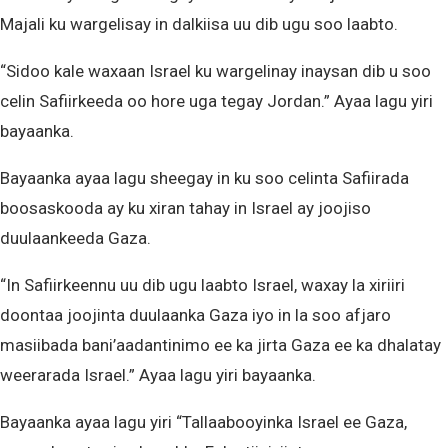
Majali ku wargelisay in dalkiisa uu dib ugu soo laabto.
“Sidoo kale waxaan Israel ku wargelinay inaysan dib u soo
celin Safiirkeeda oo hore uga tegay Jordan.” Ayaa lagu yiri
bayaanka.
Bayaanka ayaa lagu sheegay in ku soo celinta Safiirada
boosaskooda ay ku xiran tahay in Israel ay joojiso
duulaankeeda Gaza.
“In Safiirkeennu uu dib ugu laabto Israel, waxay la xiriiri
doontaa joojinta duulaanka Gaza iyo in la soo afjaro
masiibada bani’aadantinimo ee ka jirta Gaza ee ka dhalatay
weerarada Israel.” Ayaa lagu yiri bayaanka.
Bayaanka ayaa lagu yiri “Tallaabooyinka Israel ee Gaza,