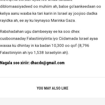
diblomaasiyadeed oo muhiim ah, balse go’aankeedaan oo
keliya aanu waxba ka tari karin in Israel ay joojiso dadka
rayidka ah, ee ay ku leynayso Marinka Gaza.
Rabshadahan ugu dambeeyay ee ka soo dhex
cusboonaaday Falastiiniyiinta iyo Ciidamada Israel ayaa
waxaa ku dhintay in ka badan 10,300 oo qof (8,796
Falastiiniyiin ah iyo 1,538 Israeliyiin ah).
Nagala soo xiriir: dhacdo@gmail.com
YOU MAY ALSO LIKE