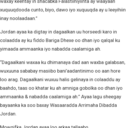
waxay keentay in shacabka Falastiiniyiinta ay waayaan
xuquuqdooda cunto, biyo, dawo iyo xuquuqda ay u leeyihiin
inay noolaadaan.”
Jordan ayaa ka digtay in dagaalkan uu horseedi karo in
colaadda ay ku fiddo Bariga Dhexe oo dhan iyo qalqal ku
yimaada ammaanka iyo nabadda caalamiga ah.
“Dagaalkani waxaa ku dhimanaya dad aan waxba galabsan,
wuxuuna sababay masiibo bani’aadantinimo oo aan hore
loo arag. Dagaalkani wuxuu halis gelinaya in colaaddu ay
baahdo, taas oo khatar ku ah amniga gobolka oo dhan iyo
ammaanka & nabadda caalamiga ah.” Ayaa lagu sheegay
bayaanka ka soo baxay Wasaaradda Arrimaha Dibadda
Jordan.
Mowqifka Jordan ayaa loo arkaa tallaabo