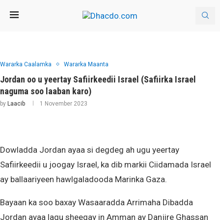
Wararka Caalamka
Wararka Maanta
Jordan oo u yeertay Safiirkeedii Israel (Safiirka Israel
naguma soo laaban karo)
by
Laacib
1 November 2023
Dowladda Jordan ayaa si degdeg ah ugu yeertay
Safiirkeedii u joogay Israel, ka dib markii Ciidamada Israel
ay ballaariyeen hawlgaladooda Marinka Gaza.
Bayaan ka soo baxay Wasaaradda Arrimaha Dibadda
Jordan ayaa lagu sheegay in Amman ay Danjire Ghassan