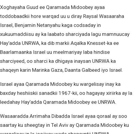
Xoghayaha Guud ee Qaramada Midoobey ayaa
toddobaadkii hore warqad uu u diray Raysal Wasaaraha
Israel, Benjamin Netanyahu kaga codsaday in
xukuumaddiisu ay ka laabato sharciyada lagu mamnuucay
Hay’adda UNRWA, ka dib markii Aqalka Knesset-ka ee
Baarlamaanka Israel uu meelmariyay laba hindise
sharciyeed, oo sharci ka dhigaya inaysan UNRWA ka
shaqeyn karin Marinka Gaza, Daanta Galbeed iyo Israel.
Israel ayaa Qaramada Midoobey ku wargelisay inay ka
baxday heshiiskii sanadkii 1967-kii, oo hagayay xiriirka ay la
leedahay Hay’adda Qaramada Midoobey ee UNRWA.
Wasaaradda Arrimaha Dibadda Israel ayaa qoraal ay soo
saartay ku sheegtay in Tel Aviv ay Qaramada Midoobey ku