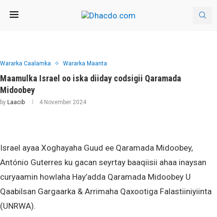
Wararka Caalamka
Wararka Maanta
Maamulka Israel oo iska diiday codsigii Qaramada
Midoobey
by
Laacib
4 November 2024
Israel ayaa Xoghayaha Guud ee Qaramada Midoobey,
António Guterres ku gacan seyrtay baaqiisii ahaa inaysan
curyaamin howlaha Hay’adda Qaramada Midoobey U
Qaabilsan Gargaarka & Arrimaha Qaxootiga Falastiiniyiinta
(UNRWA).