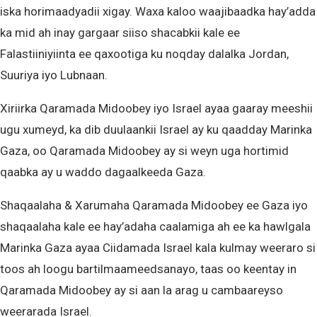
iska horimaadyadii xigay. Waxa kaloo waajibaadka hay’adda
ka mid ah inay gargaar siiso shacabkii kale ee
Falastiiniyiinta ee qaxootiga ku noqday dalalka Jordan,
Suuriya iyo Lubnaan.
Xiriirka Qaramada Midoobey iyo Israel ayaa gaaray meeshii
ugu xumeyd, ka dib duulaankii Israel ay ku qaadday Marinka
Gaza, oo Qaramada Midoobey ay si weyn uga hortimid
qaabka ay u waddo dagaalkeeda Gaza.
Shaqaalaha & Xarumaha Qaramada Midoobey ee Gaza iyo
shaqaalaha kale ee hay’adaha caalamiga ah ee ka hawlgala
Marinka Gaza ayaa Ciidamada Israel kala kulmay weeraro si
toos ah loogu bartilmaameedsanayo, taas oo keentay in
Qaramada Midoobey ay si aan la arag u cambaareyso
weerarada Israel.