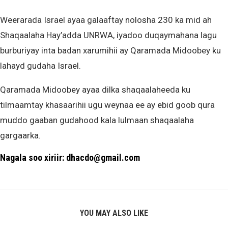
Weerarada Israel ayaa galaaftay nolosha 230 ka mid ah
Shaqaalaha Hay’adda UNRWA, iyadoo duqaymahana lagu
burburiyay inta badan xarumihii ay Qaramada Midoobey ku
lahayd gudaha Israel.
Qaramada Midoobey ayaa dilka shaqaalaheeda ku
tilmaamtay khasaarihii ugu weynaa ee ay ebid goob qura
muddo gaaban gudahood kala lulmaan shaqaalaha
gargaarka.
Nagala soo xiriir: dhacdo@gmail.com
YOU MAY ALSO LIKE