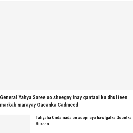
General Yahya Saree oo sheegay inay gantaal ku dhufteen
markab marayay Gacanka Cadmeed
Taliyaha Ciidamada oo xoojinaya hawlgalka Gobolka
Hiiraan