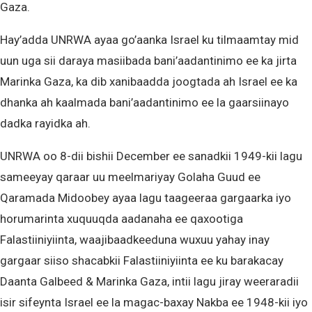
Gaza.
Hay’adda UNRWA ayaa go’aanka Israel ku tilmaamtay mid
uun uga sii daraya masiibada bani’aadantinimo ee ka jirta
Marinka Gaza, ka dib xanibaadda joogtada ah Israel ee ka
dhanka ah kaalmada bani’aadantinimo ee la gaarsiinayo
dadka rayidka ah.
UNRWA oo 8-dii bishii December ee sanadkii 1949-kii lagu
sameeyay qaraar uu meelmariyay Golaha Guud ee
Qaramada Midoobey ayaa lagu taageeraa gargaarka iyo
horumarinta xuquuqda aadanaha ee qaxootiga
Falastiiniyiinta, waajibaadkeeduna wuxuu yahay inay
gargaar siiso shacabkii Falastiiniyiinta ee ku barakacay
Daanta Galbeed & Marinka Gaza, intii lagu jiray weeraradii
isir sifeynta Israel ee la magac-baxay Nakba ee 1948-kii iyo