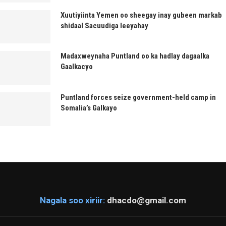
Xuutiyiinta Yemen oo sheegay inay gubeen markab
shidaal Sacuudiga leeyahay
Madaxweynaha Puntland oo ka hadlay dagaalka
Gaalkacyo
Puntland forces seize government-held camp in
Somalia’s Galkayo
Nagala soo xiriir:
dhacdo@gmail.com