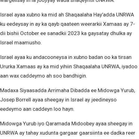
wargelisay in la joojiyay wada shaqeyntii UNRWA.
Israel ayaa xubno ka mid ah Shaqaalaha Hay’adda UNRWA
ku eedeysay in ay ka qayb qaateen weerarkii Xamaas ay 7-
dii bishii October ee sanadkii 2023 ka gaysatay dhulka ay
Israel maamusho.
Israel ayaa ku andacooneysa in xubno badan oo ka tirsan
Ururka Xamaas ay ka mid yihiin Shaqaalaha UNRWA, iyadoo
aan wax caddeymo ah soo bandhigin.
Madaxa Siyaasadda Arrimaha Dibadda ee Midowga Yurub,
Josep Borrell ayaa sheegay in Israel ay jeedineyso
eedeymo aan caddeyn loo hayn.
Midowga Yurub iyo Qaramada Midoobey ayaa sheegay in
UNRWA ay tahay xudunta gargaar gaarsiinta ee dadka reer