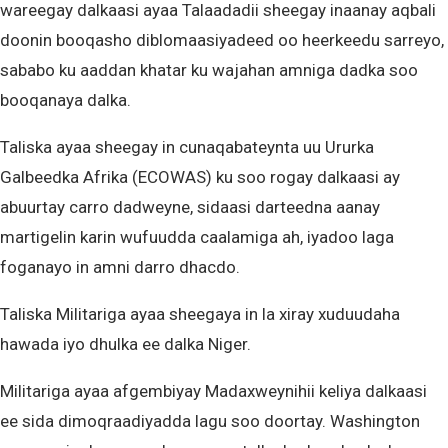
wareegay dalkaasi ayaa Talaadadii sheegay inaanay aqbali
doonin booqasho diblomaasiyadeed oo heerkeedu sarreyo,
sababo ku aaddan khatar ku wajahan amniga dadka soo
booqanaya dalka.
Taliska ayaa sheegay in cunaqabateynta uu Ururka
Galbeedka Afrika (ECOWAS) ku soo rogay dalkaasi ay
abuurtay carro dadweyne, sidaasi darteedna aanay
martigelin karin wufuudda caalamiga ah, iyadoo laga
foganayo in amni darro dhacdo.
Taliska Militariga ayaa sheegaya in la xiray xuduudaha
hawada iyo dhulka ee dalka Niger.
Militariga ayaa afgembiyay Madaxweynihii keliya dalkaasi
ee sida dimoqraadiyadda lagu soo doortay. Washington