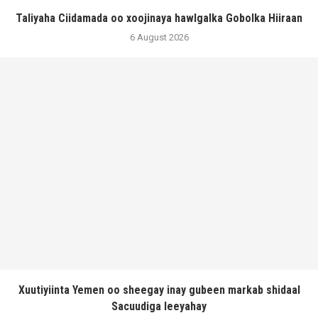
Taliyaha Ciidamada oo xoojinaya hawlgalka Gobolka Hiiraan
6 August 2026
Xuutiyiinta Yemen oo sheegay inay gubeen markab shidaal
Sacuudiga leeyahay