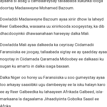
ayaana si adag u cambaareysay tallaabada xukunka looga
doortay Madaxweyne Mohamed Bazoum.
Dowladdii Madaxweyne Bazoum ayaa xiriir dhow la laheyd
Reer Galbeedka, waxaana uu xiriirkooda xoogeystay, ka dib
dhacdooyinkii dhawaanahaan hareeyay dalka Mali.
Dowladda Mali ayaa dalkeeda ka ceyrisay Ciidamadii
Faransiiska ee joogay, tallaabada xigtay ee ay qaadday ayaa
noqotay in Ciidamada Qaramada Midoobey ee dalkaasi ku
sugan ku amarto in dalka isaga baxaan.
Dalka Niger oo horey uu Faransiiska u soo gumeystay ayaa
loo arkayay saaxiibkii ugu dambeeyay ee la isku halayn karo
ee ay Reer Galbeedka ku lahaayeen Afrikada Galbeed, isla-
markaana la dagaalama Jihaadiyiinta Gobolka Saaxil ee
Afrika.