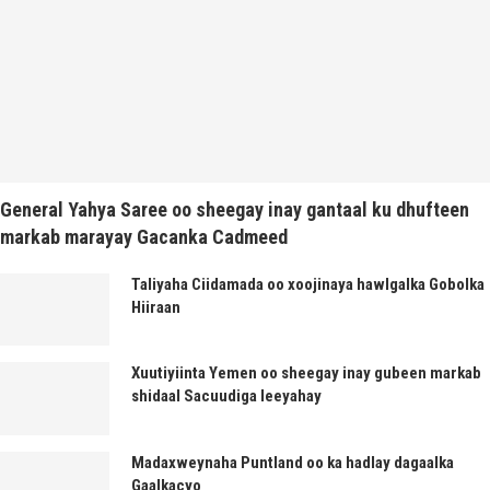
General Yahya Saree oo sheegay inay gantaal ku dhufteen
markab marayay Gacanka Cadmeed
Taliyaha Ciidamada oo xoojinaya hawlgalka Gobolka
Hiiraan
Xuutiyiinta Yemen oo sheegay inay gubeen markab
shidaal Sacuudiga leeyahay
Madaxweynaha Puntland oo ka hadlay dagaalka
Gaalkacyo