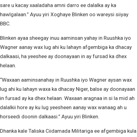
sare u kacay xaaladaha amni darro ee dalalka ay ka
hawlgalaan.” Ayuu yiri Xoghaye Blinken oo wareysi siiyay
BBC.
Blinken ayaa sheegay inuu aaminsan yahay in Ruushka iyo
Wagner aanay wax lug ahi ku lahayn afgembiga ka dhacay
dalkaasi, ha yeeshee ay doonayaan in ay fursad ka dhex
helaan.
“Waxaan aaminsanahay in Ruushka iyo Wagner aysan wax
lug ahi ku lahayn waxa ka dhacay Niger, balse ay doonayaan
in fursad ay ka dhex helaan. Waxaan aragnaa in si la mid ah
dalalkii hore ay ku lug yeesheen aanay wax wanaag ah u
horseedi doonin dalkaasi.” Ayuu yiri Blinken.
Dhanka kale Taliska Ciidamada Militariga ee afgembiga kula