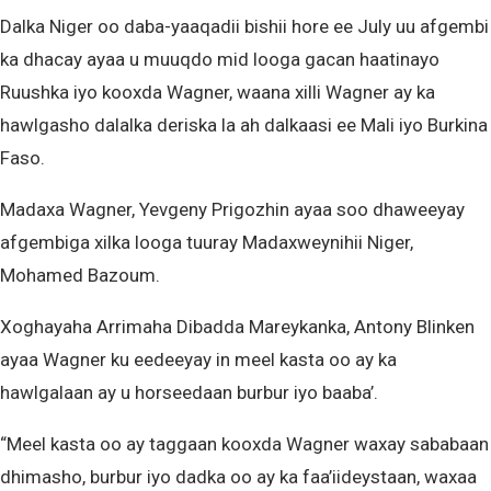
Dalka Niger oo daba-yaaqadii bishii hore ee July uu afgembi
ka dhacay ayaa u muuqdo mid looga gacan haatinayo
Ruushka iyo kooxda Wagner, waana xilli Wagner ay ka
hawlgasho dalalka deriska la ah dalkaasi ee Mali iyo Burkina
Faso.
Madaxa Wagner, Yevgeny Prigozhin ayaa soo dhaweeyay
afgembiga xilka looga tuuray Madaxweynihii Niger,
Mohamed Bazoum.
Xoghayaha Arrimaha Dibadda Mareykanka, Antony Blinken
ayaa Wagner ku eedeeyay in meel kasta oo ay ka
hawlgalaan ay u horseedaan burbur iyo baaba’.
“Meel kasta oo ay taggaan kooxda Wagner waxay sababaan
dhimasho, burbur iyo dadka oo ay ka faa’iideystaan, waxaa