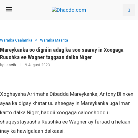
Wararka Caalamka
Wararka Maanta
Mareykanka oo digniin adag ka soo saaray in Xoogaga
Ruushka ee Wagner taggaan dalka Niger
by
Laacib
9 August 2023
Xoghayaha Arrimaha Dibadda Mareykanka, Antony Blinken
ayaa ka digay khatar uu sheegay in Mareykanka uga iman
karto dalka Niger, haddii xoogaga calooshood u
shaqeystayaasha Ruushka ee Wagner ay fursad u helaan
inay ka hawlgalaan dalkaasi.